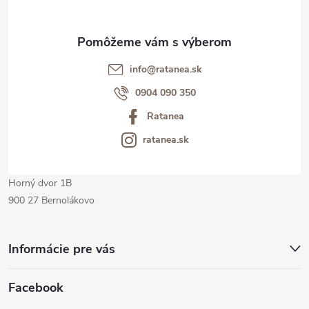
s
ä
u
t
info@ratanea.sk
i
0904 090 350
Ratanea
e
ratanea.sk
Horný dvor 1B
900 27 Bernolákovo
Informácie pre vás
Facebook