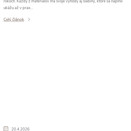
rokoch. Každý z materiálov má svoje výhody aj slabiny, ktoré sa naplno
ukážu až v prax...
Celý článok
20.4.2026