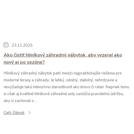
23.11.2025
Ako čistiť hliníkový záhradný nábytok, aby vyzeral ako
nový aj po sezóne?
Hliníkový záhradný nábytok patrí medzi najpraktickejšie riešenia pre
moderné terasy a záhrady. Je ľahký, odolný, stabilný, nehrdzavie a
nevyžaduje takú intenzívnu starostlivosť ako drevo či ratan. Napriek tomu
si však aj kvalitné hliníkové záhradné sety zaslúžia pravidelnú údržbu,
aby si zachovali s...
Celý článok