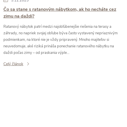
5.12.2025
Čo sa stane s ratanovým nábytkom, ak ho necháte cez
zimu na daždi?
Ratanový nábytok patrí medzi najobľúbenejšie riešenia na terasy a
záhrady, no napriek svojej obľube býva často vystavený nepriaznivým
podmienkam, na ktoré nie je vždy pripravený. Mnoho majiteľov si
neuvedomuje, aké riziká prináša ponechanie ratanového nábytku na
daždi počas zimy – od praskania výple...
Celý článok