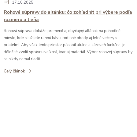
17.10.2025
Rohové súpravy do altánku: čo zohľadniť pri výbere podľa
rozmeru a tieňa
Rohová súprava dokáže premeniť aj obyčajný altánok na pohodlné
miesto, kde si užijete rannú kávu, rodinné obedy aj letné večery s
priateľmi. Aby však tento priestor pôsobil útulne a zároveň funkčne, je
dôležité zvoliť správnu veľkosť, tvar aj materiál. Výber rohovej súpravy by
sa nikdy nemal riadiť ...
Celý článok