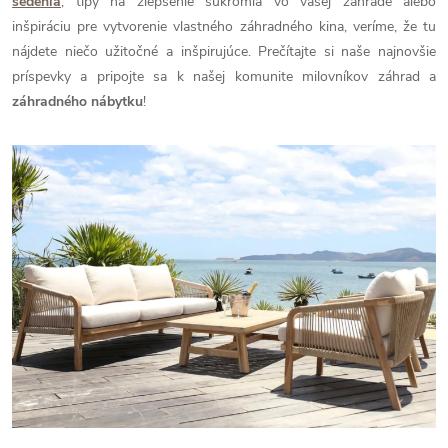
sedenia
, tipy na zlepšenie súkromia vo vašej záhrade alebo
inšpiráciu pre vytvorenie vlastného záhradného kina, veríme, že tu
nájdete niečo užitočné a inšpirujúce. Prečítajte si naše najnovšie
príspevky a pripojte sa k našej komunite milovníkov záhrad a
záhradného nábytku
!
V
ý
p
i
s
č