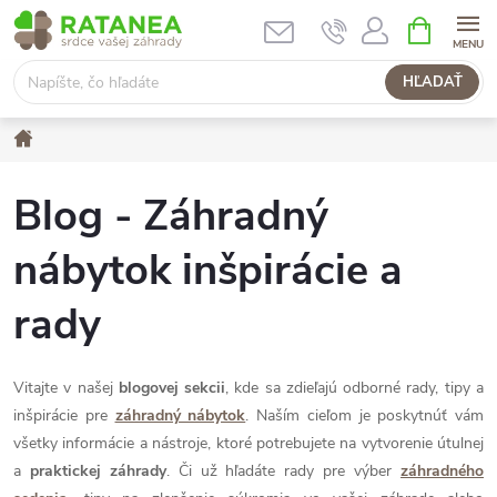
Prejsť
NÁKUPN
KOŠÍK
na
obsah
HĽADAŤ
Domov
Blog - Záhradný
nábytok inšpirácie a
rady
Vitajte v našej
blogovej sekcii
, kde sa zdieľajú odborné rady, tipy a
inšpirácie pre
záhradný nábytok
. Naším cieľom je poskytnúť vám
všetky informácie a nástroje, ktoré potrebujete na vytvorenie útulnej
a
praktickej záhrady
. Či už hľadáte rady pre výber
záhradného