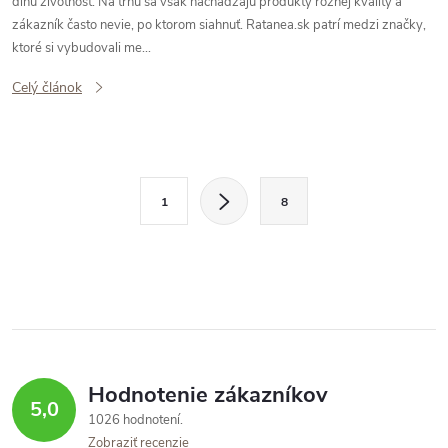
dlhú životnosť. Na trhu sa však nachádzajú produkty rôznej kvality a
zákazník často nevie, po ktorom siahnuť. Ratanea.sk patrí medzi značky,
ktoré si vybudovali me...
Celý článok
O
S
1
8
t
v
r
l
á
n
á
k
d
o
v
a
Hodnotenie zákazníkov
5,0
a
1026 hodnotení
c
n
Zobraziť recenzie