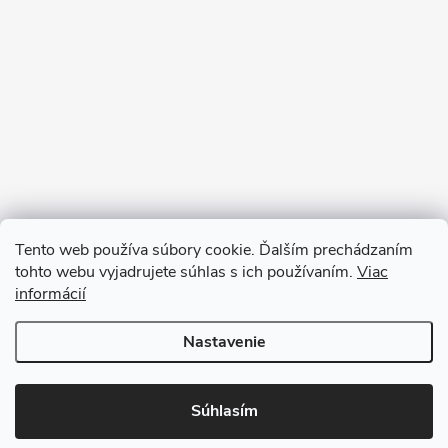
Tento web používa súbory cookie. Ďalším prechádzaním
tohto webu vyjadrujete súhlas s ich používaním.
Viac
informácií
Sledovať na Instagrame
Nastavenie
Copyright 2026
Ratanea.sk
. Všetky práva vyhradené.
Upraviť nastavenie
cookies
Súhlasím
Vytvoril Shoptet