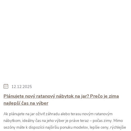
12.12.2025
Plánujete nový ratanový nábytok na jar? Prečo je zima
najlepší čas na výber
Ak plánujete na jar oživiť záhradu alebo terasu novým ratanovým
nábytkom, ideálny čas na jeho výber je práve teraz – počas zimy. Mimo
sezóny máte k dispozícii najširšiu ponuku modelov, lepšie ceny, rýchlejšie