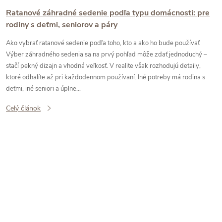
Ratanové záhradné sedenie podľa typu domácnosti: pre
rodiny s deťmi, seniorov a páry
Ako vybrať ratanové sedenie podľa toho, kto a ako ho bude používať
Výber záhradného sedenia sa na prvý pohľad môže zdať jednoduchý –
stačí pekný dizajn a vhodná veľkosť. V realite však rozhodujú detaily,
ktoré odhalíte až pri každodennom používaní. Iné potreby má rodina s
deťmi, iné seniori a úplne...
Celý článok