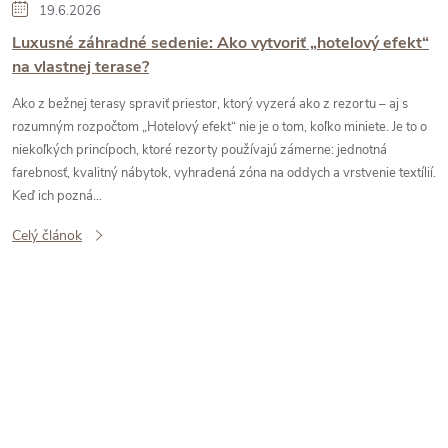
l
19.6.2026
Luxusné záhradné sedenie: Ako vytvoriť „hotelový efekt“
á
na vlastnej terase?
n
Ako z bežnej terasy spraviť priestor, ktorý vyzerá ako z rezortu – aj s
rozumným rozpočtom „Hotelový efekt“ nie je o tom, koľko miniete. Je to o
k
niekoľkých princípoch, ktoré rezorty používajú zámerne: jednotná
farebnosť, kvalitný nábytok, vyhradená zóna na oddych a vrstvenie textílií.
o
Keď ich pozná...
Celý článok
v