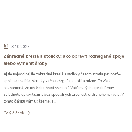
3.10.2025
Záhradné kreslá a stoličky: ako opraviť rozhegané spoje
alebo vymeniť šróby
Aj tie najodolnejšie záhradné kreslá a stoličky časom stratia pevnosť –
spoje sa uvoľnia, skrutky začnú vŕzgať a stabilita mizne. To však
neznamená, že ich treba hneď vymeniť. Väčšinu týchto problémov
zvládnete opraviť sami, bez špeciálnych zručností či drahého náradia. V
tomto článku vám ukážeme, a...
Celý článok