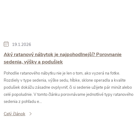
19.1.2026
Aký ratanový nábytok je najpohodlnejší? Porovnanie
sedenia, výšky a podušiek
Pohodlie ratanového nábytku nie je len o tom, ako vyzerá na fotke.
Rozdiely v type sedenia, výške sedu, hĺbke, sklone operadla a kvalite
podušiek dokážu zásadne ovplyvniť, či si sedenie užijete pár minút alebo
celé popoludnie. V tomto článku porovnávame jednotlivé typy ratanového
sedenia z pohľadu e...
Celý článok