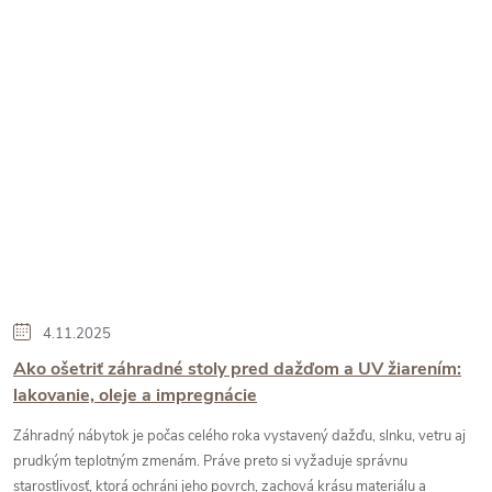
4.11.2025
Ako ošetriť záhradné stoly pred dažďom a UV žiarením:
lakovanie, oleje a impregnácie
Záhradný nábytok je počas celého roka vystavený dažďu, slnku, vetru aj
prudkým teplotným zmenám. Práve preto si vyžaduje správnu
starostlivosť, ktorá ochráni jeho povrch, zachová krásu materiálu a