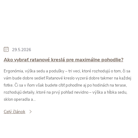
29.5.2026
Ako vybrať ratanové kreslá pre maximálne pohodlie?
Ergonómia, výška sedu a podušky – tri veci, ktoré rozhodujú o tom, či sa
vám bude dobre sedieť Ratanové kreslo vyzerá dobre takmer na každej
fotke. Či sa v ňom však budete cítiť pohodlne aj po hodinách na terase,
rozhodujú detaily, ktoré na prvý pohľad nevidno – výška a hĺbka sedu,
sklon operadla a...
Celý článok