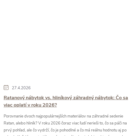
27.4.2026
Ratanový nábytok vs. hliníkový záhradný nábytok: Čo sa
viac oplatí v roku 2026?
Porovnanie dvoch najpopulárnejších materiálov na záhradné sedenie
Ratan, alebo hliník? V roku 2026 čoraz viac ľudí nerieši to, čo sa páči na
prvý pohľad, ale čo vydrží, čo je pohodlné a čo má reálnu hodnotu aj po