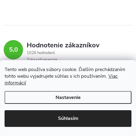
p
i
s
u
Hodnotenie zákazníkov
5,0
1026 hodnotení
Zobraziť recenzie
Tento web používa súbory cookie. Ďalším prechádzaním
tohto webu vyjadrujete súhlas s ich používaním.
Viac
informácií
Iveta Natterová
5.8.2026
Nastavenie
Je to pekne
Súhlasím
Milan Kuchta
2.8.2026