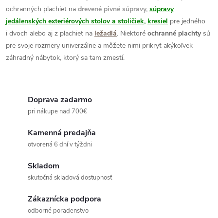
ochranných plachiet na
drevené pivné súpravy,
súpravy
a
jedálenských exteriérových stolov a stoličiek
,
kresiel
pre jedného
c
i dvoch alebo aj z plachiet na
ležadlá
. Niektoré
ochranné plachty
sú
pre svoje rozmery univerzálne a môžete nimi prikryť akýkoľvek
i
záhradný nábytok, ktorý sa tam zmestí.
e
p
Doprava zadarmo
r
pri nákupe nad 700€
v
Kamenná predajňa
otvorená 6 dní v týždni
k
Skladom
y
skutočná skladová dostupnosť
v
Zákaznícka podpora
ý
odborné poradenstvo