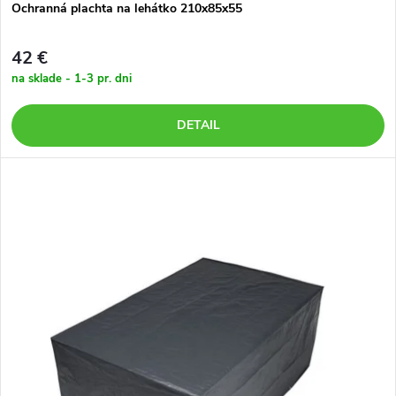
u
k
Ochranná plachta na lehátko 210x85x55
k
t
42 €
t
na sklade - 1-3 pr. dni
o
o
DETAIL
v
v