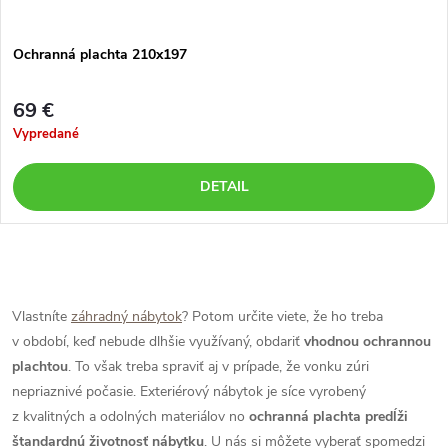
Ochranná plachta 210x197
69 €
Vypredané
DETAIL
O
v
Vlastníte
záhradný nábytok
? Potom určite viete, že ho treba
v období, keď nebude dlhšie využívaný, obdariť
vhodnou ochrannou
l
plachtou
. To však treba spraviť aj v prípade, že vonku zúri
á
nepriaznivé počasie. Exteriérový nábytok je síce vyrobený
z kvalitných a odolných materiálov no
ochranná plachta predĺži
d
štandardnú životnosť nábytku
. U nás si môžete vyberať spomedzi