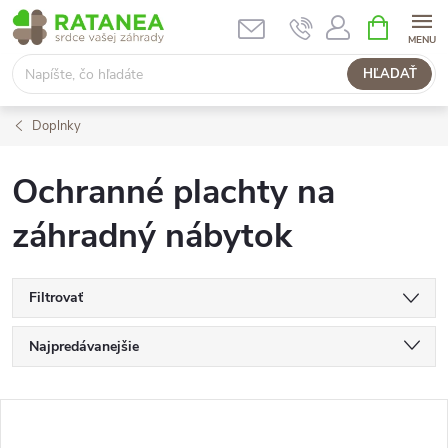
Prejsť
NÁKUPN
KOŠÍK
na
obsah
HĽADAŤ
Doplnky
Ochranné plachty na
záhradný nábytok
Filtrovať
R
Najpredávanejšie
a
Najlacnejšie
V
Najdrahšie