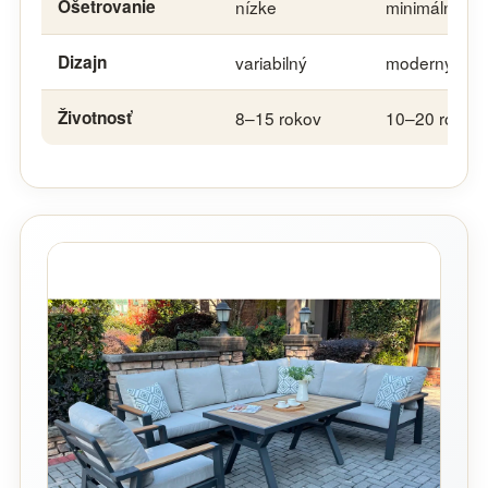
Ošetrovanie
nízke
minimálne
Dizajn
variabilný
moderný
Životnosť
8–15 rokov
10–20 rokov