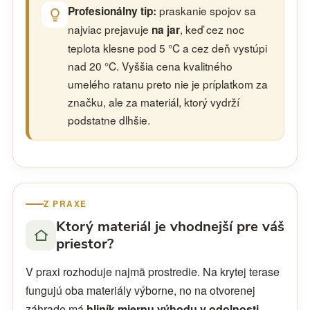
praskanie spojov sa
Profesionálny tip:
najviac prejavuje
, keď cez noc
na jar
teplota klesne pod 5 °C a cez deň vystúpi
nad 20 °C. Vyššia cena kvalitného
umelého ratanu preto nie je príplatkom za
značku, ale za materiál, ktorý vydrží
podstatne dlhšie.
Z PRAXE
Ktorý materiál je vhodnejší pre váš
priestor?
V praxi rozhoduje najmä prostredie. Na krytej terase
fungujú oba materiály výborne, no na otvorenej
záhrade má
hliník miernu výhodu v odolnosti
.