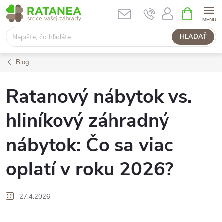
Prejsť
NÁKUPN
KOŠÍK
na
obsah
HĽADAŤ
Blog
Ratanový nábytok vs.
hliníkový záhradný
nábytok: Čo sa viac
oplatí v roku 2026?
27.4.2026