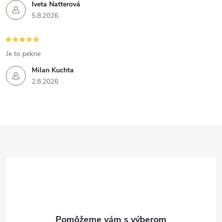
Iveta Natterová
5.8.2026
Je to pekne
Milan Kuchta
2.8.2026
Z
á
p
ä