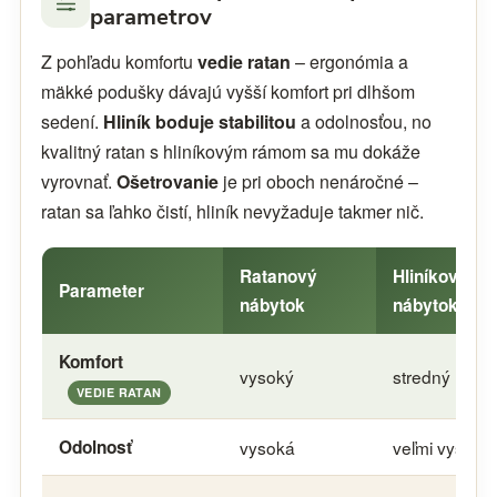
parametrov
Z pohľadu komfortu
vedie ratan
– ergonómia a
mäkké podušky dávajú vyšší komfort pri dlhšom
sedení.
Hliník boduje stabilitou
a odolnosťou, no
kvalitný ratan s hliníkovým rámom sa mu dokáže
vyrovnať.
Ošetrovanie
je pri oboch nenáročné –
ratan sa ľahko čistí, hliník nevyžaduje takmer nič.
Ratanový
Hliníkový
Parameter
nábytok
nábytok
Komfort
vysoký
stredný
VEDIE RATAN
Odolnosť
vysoká
veľmi vysoká