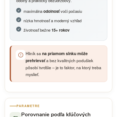
odolný a prakticky bezúdržbový.
maximálna
odolnosť
voči počasiu
nízka hmotnosť a moderný vzhľad
životnosť bežne
15+ rokov
Hliník sa
na priamom slnku môže
a bez kvalitných podušiek
prehrievať
pôsobí tvrdšie – je to faktor, na ktorý treba
myslieť.
PARAMETRE
Porovnanie podľa kľúčových