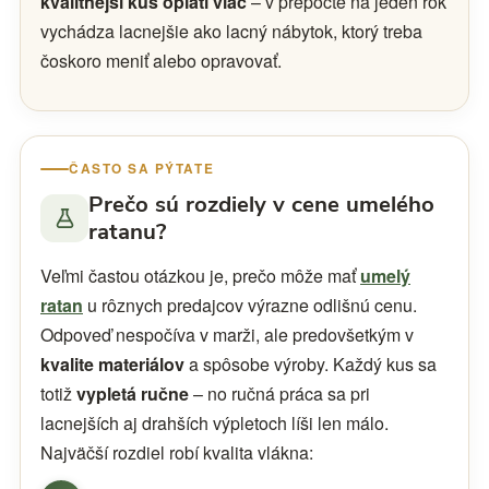
kvalitnejší kus oplatí viac
– v prepočte na jeden rok
vychádza lacnejšie ako lacný nábytok, ktorý treba
čoskoro meniť alebo opravovať.
ČASTO SA PÝTATE
Prečo sú rozdiely v cene umelého
ratanu?
Veľmi častou otázkou je, prečo môže mať
umelý
ratan
u rôznych predajcov výrazne odlišnú cenu.
Odpoveď nespočíva v marži, ale predovšetkým v
kvalite materiálov
a spôsobe výroby. Každý kus sa
totiž
vypletá ručne
– no ručná práca sa pri
lacnejších aj drahších výpletoch líši len málo.
Najväčší rozdiel robí kvalita vlákna: