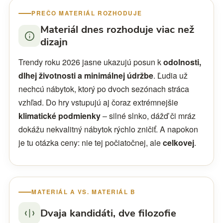
PREČO MATERIÁL ROZHODUJE
Materiál dnes rozhoduje viac než
dizajn
Trendy roku 2026 jasne ukazujú posun k
odolnosti,
dlhej životnosti a minimálnej údržbe
. Ľudia už
nechcú nábytok, ktorý po dvoch sezónach stráca
vzhľad. Do hry vstupujú aj čoraz extrémnejšie
klimatické podmienky
– silné slnko, dážď či mráz
dokážu nekvalitný nábytok rýchlo zničiť. A napokon
je tu otázka ceny: nie tej počiatočnej, ale
celkovej
.
MATERIÁL A VS. MATERIÁL B
Dvaja kandidáti, dve filozofie