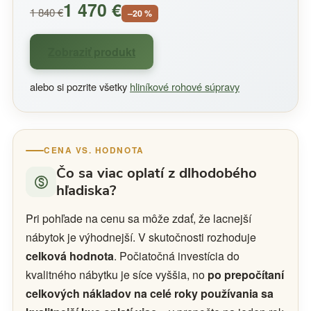
1 470 €
1 840 €
–20 %
Zobraziť produkt
alebo si pozrite všetky
hliníkové rohové súpravy
CENA VS. HODNOTA
Čo sa viac oplatí z dlhodobého
hľadiska?
Pri pohľade na cenu sa môže zdať, že lacnejší
nábytok je výhodnejší. V skutočnosti rozhoduje
celková hodnota
. Počiatočná investícia do
kvalitného nábytku je síce vyššia, no
po prepočítaní
celkových nákladov na celé roky používania sa