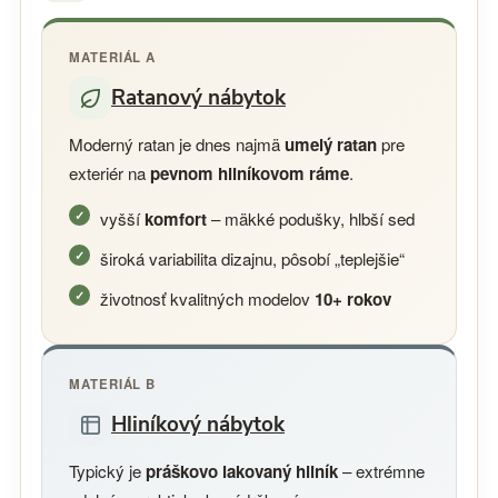
MATERIÁL A
Ratanový nábytok
Moderný ratan je dnes najmä
umelý ratan
pre
exteriér na
pevnom hliníkovom ráme
.
vyšší
komfort
– mäkké podušky, hlbší sed
široká variabilita dizajnu, pôsobí „teplejšie“
životnosť kvalitných modelov
10+ rokov
MATERIÁL B
Hliníkový nábytok
Typický je
práškovo lakovaný hliník
– extrémne