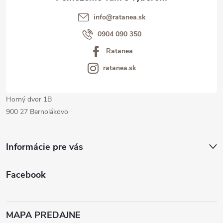
t
info@ratanea.sk
i
0904 090 350
Ratanea
e
ratanea.sk
Horný dvor 1B
900 27 Bernolákovo
Informácie pre vás
Facebook
MAPA PREDAJNE