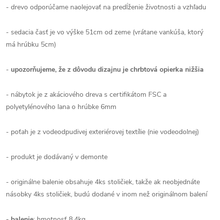
- drevo odporúčame naolejovať na predĺženie životnosti a vzhľadu
- sedacia časť je vo výške 51cm od zeme (vrátane vankúša, ktorý
má hrúbku 5cm)
-
upozorňujeme, že z dôvodu dizajnu je chrbtová opierka nižšia
- nábytok je z akáciového dreva s certifikátom FSC a
polyetylénového lana o hrúbke 6mm
- poťah je z vodeodpudivej exteriérovej textílie (nie vodeodolnej)
- produkt je dodávaný v demonte
- originálne balenie obsahuje 4ks stoličiek, takže ak neobjednáte
násobky 4ks stoličiek, budú dodané v inom než originálnom balení
- balenie
: hmotnosť 8,4kg