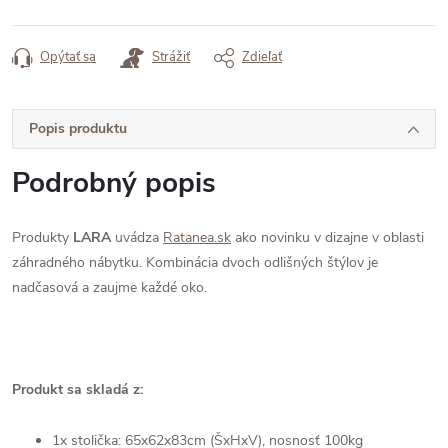
Opýtať sa
Strážiť
Zdieľať
Popis produktu
Podrobný popis
Produkty
LARA
uvádza
Ratanea.sk
ako novinku v dizajne v oblasti
záhradného nábytku.
Kombinácia dvoch odlišných štýlov je
nadčasová a zaujme každé oko.
Produkt sa skladá z:
1x stolička: 65
x62x83cm (ŠxHxV), nosnosť 100kg