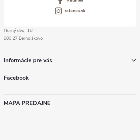
Ratanea
e
ratanea.sk
Horný dvor 1B
900 27 Bernolákovo
Informácie pre vás
Facebook
MAPA PREDAJNE