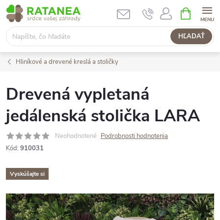
Prejsť
NÁKUPN
KOŠÍK
na
obsah
HĽADAŤ
Hliníkové a drevené kreslá a stoličky
Drevená vypletaná
jedálenská stolička LARA
Neohodnotené
Podrobnosti hodnotenia
Kód:
910031
Vyskúšajte si