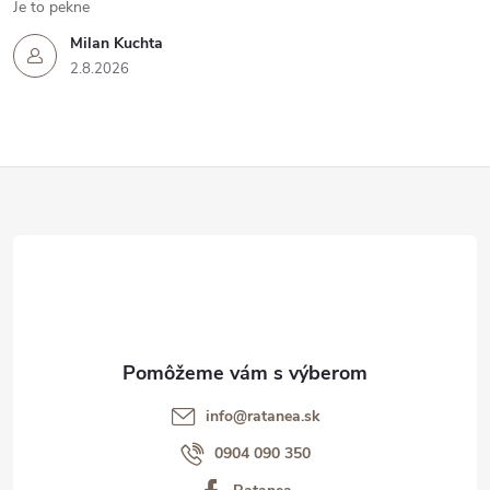
Je to pekne
Milan Kuchta
2.8.2026
Z
á
p
ä
t
info@ratanea.sk
i
0904 090 350