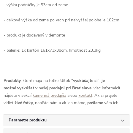
- výška podrúčky je 53cm od zeme
- celková výška od zeme po vrch pri najvyššej polohe je 102cm
- produkt je dodávaný v demonte
- balenie: 1x kartón 161x73x38cm, hmotnosť 23,3kg
Produkty,
ktoré majú na fotke štítok "
vyskúšajte si
",
je
možné
vyskúšať
v
našej
predajni pri Bratislave
, viac informácií
nájdete v sekcií
kamenná predajňa
alebo
kontakt
. Ak si prajete
vidieť
živé
fotky
, napíšte nám a ak ich máme,
pošleme
vám ich.
Parametre produktu