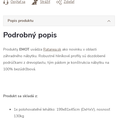
Opýtať sa
Strážiť
Zdieľať
Popis produktu
Podrobný popis
Produkty
EMOT
uvádza
Ratanea.sk
ako novinku v oblasti
záhradného nábytku. Robustné hliníkové profily sú dozdobené
podrúčkami z drevoplastu, tým pádom je konštrukcia nábytku na
100% bezúdržbová.
Produkt sa skladá z:
1x polohovateľné lehátko: 199x81x45cm (DxHxV), nosnosť
130kg