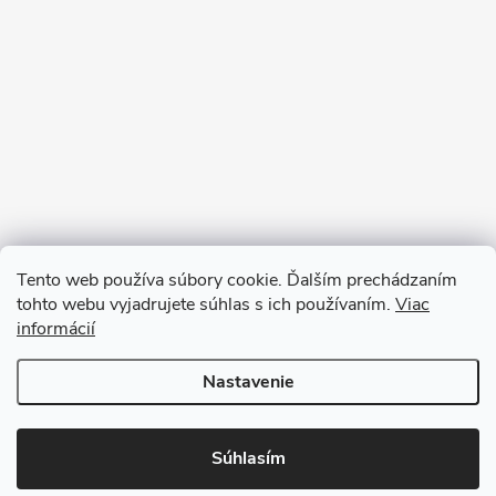
Tento web používa súbory cookie. Ďalším prechádzaním
tohto webu vyjadrujete súhlas s ich používaním.
Viac
informácií
Sledovať na Instagrame
Nastavenie
Copyright 2026
Ratanea.sk
. Všetky práva vyhradené.
Upraviť nastavenie
cookies
Súhlasím
Vytvoril Shoptet