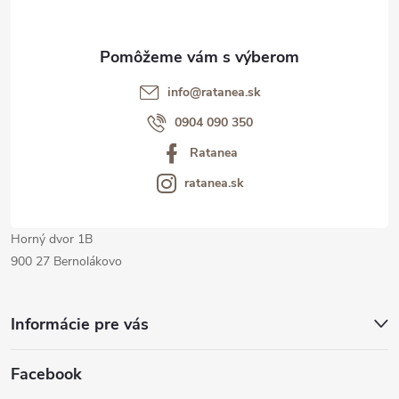
ä
t
info@ratanea.sk
i
0904 090 350
Ratanea
e
ratanea.sk
Horný dvor 1B
900 27 Bernolákovo
Informácie pre vás
Facebook