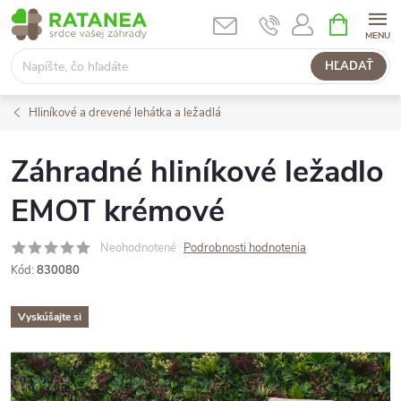
Prejsť
NÁKUPN
KOŠÍK
na
obsah
HĽADAŤ
Hliníkové a drevené lehátka a ležadlá
Záhradné hliníkové ležadlo
EMOT krémové
Neohodnotené
Podrobnosti hodnotenia
Kód:
830080
Vyskúšajte si