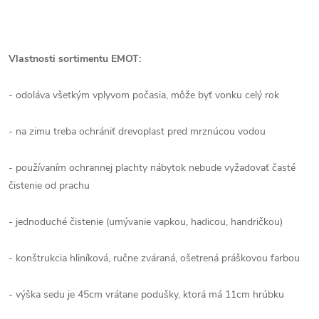
Vlastnosti sortimentu EMOT:
- odoláva všetkým vplyvom počasia, môže byť vonku celý rok
- na zimu treba ochrániť drevoplast pred mrznúcou vodou
- používaním ochrannej plachty nábytok nebude vyžadovať časté
čistenie od prachu
- jednoduché čistenie (umývanie vapkou, hadicou, handričkou)
- konštrukcia hliníková, ručne zváraná, ošetrená práškovou farbou
- výška sedu je 45cm vrátane podušky, ktorá má 11cm hrúbku