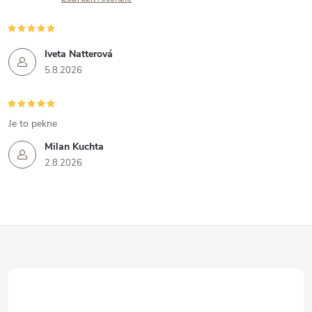
Iveta Natterová
5.8.2026
Je to pekne
Milan Kuchta
2.8.2026
Z
á
p