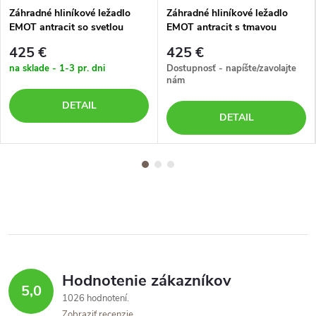
Záhradné hliníkové ležadlo
Záhradné hliníkové ležadlo
EMOT antracit so svetlou
EMOT antracit s tmavou
poduškou
poduškou
425 €
425 €
na sklade - 1-3 pr. dni
Dostupnosť - napíšte/zavolajte
nám
DETAIL
DETAIL
Hodnotenie zákazníkov
5,0
1026 hodnotení
Zobraziť recenzie