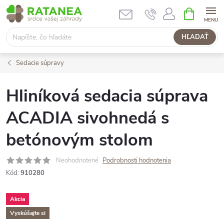
Prejsť
NÁKUPN
KOŠÍK
na
obsah
HĽADAŤ
Sedacie súpravy
Hliníková sedacia súprava
ACADIA sivohnedá s
betónovým stolom
Neohodnotené
Podrobnosti hodnotenia
Kód:
910280
Akcia
Vyskúšajte si