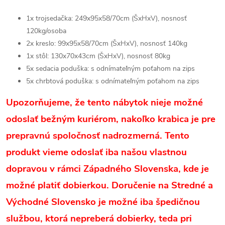
1x trojsedačka: 249x95x58/70cm (ŠxHxV), nosnosť
120kg/osoba
2x kreslo: 99x95x58/70cm (ŠxHxV), nosnosť 140kg
1x stôl: 130x70x43cm (ŠxHxV), nosnosť 80kg
5x sedacia poduška: s odnímateľným poťahom na zips
5x chrbtová poduška: s odnímateľným poťahom na zips
Upozorňujeme, že tento nábytok nieje možné
odoslať bežným kuriérom, nakoľko krabica je pre
prepravnú spoločnosť nadrozmerná. Tento
produkt vieme odoslať iba našou vlastnou
dopravou v rámci Západného Slovenska, kde je
možné platiť dobierkou. Doručenie na Stredné a
Východné Slovensko je možné iba špedičnou
službou, ktorá nepreberá dobierky, teda pri