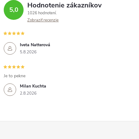
Hodnotenie zákazníkov
5,0
1026 hodnotení
Zobraziť recenzie
Iveta Natterová
5.8.2026
Je to pekne
Milan Kuchta
2.8.2026
Z