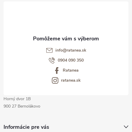
á
p
ä
t
info@ratanea.sk
i
0904 090 350
Ratanea
e
ratanea.sk
Horný dvor 1B
900 27 Bernolákovo
Informácie pre vás