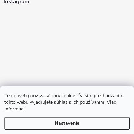
Instagram
Tento web používa súbory cookie. Ďalším prechádzaním
tohto webu vyjadrujete súhlas s ich používaním.
Viac
informácií
Sledovať na Instagrame
Nastavenie
Copyright 2026
Ratanea.sk
. Všetky práva vyhradené.
Upraviť nastavenie