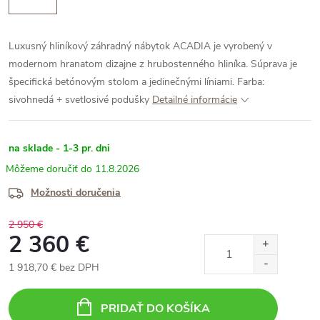
Luxusný hliníkový záhradný nábytok ACADIA je vyrobený v
modernom hranatom dizajne z hrubostenného hliníka. Súprava je
špecifická betónovým stolom a jedinečnými líniami.
Farba:
sivohnedá + svetlosivé podušky
Detailné informácie
na sklade - 1-3 pr. dni
11.8.2026
Možnosti doručenia
2 950 €
2 360 €
1 918,70 € bez DPH
Jednotková
cena:
PRIDAŤ DO KOŠÍKA