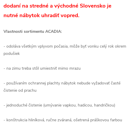
dodaní na stredné a východné Slovensko je
nutné nábytok uhradiť vopred.
Vlastnosti sortimentu ACADIA:
- odoláva všetkým vplyvom počasia, môže byť vonku celý rok okrem
podušiek
- na zimu treba stôl umiestniť mimo mrazu
- používaním ochrannej plachty nábytok nebude vyžadovať časté
čistenie od prachu
- jednoduché čistenie (umývanie vapkou, hadicou, handričkou)
- konštrukcia hliníková, ručne zváraná, ošetrená práškovou farbou