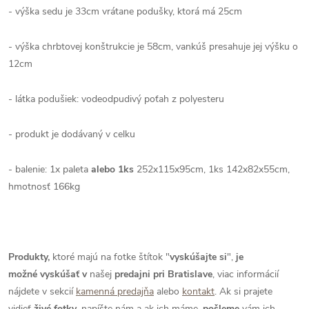
- výška sedu je 33cm vrátane podušky, ktorá má 25cm
- výška chrbtovej konštrukcie je 58cm, vankúš presahuje jej výšku o
12cm
- látka podušiek: vodeodpudivý poťah z polyesteru
- produkt je dodávaný v celku
- balenie: 1x paleta
alebo 1ks
252x115x95cm, 1ks 142x82x55cm,
hmotnosť 166kg
Produkty,
ktoré majú na fotke štítok "
vyskúšajte si
",
je
možné
vyskúšať
v
našej
predajni pri Bratislave
, viac informácií
nájdete v sekcií
kamenná predajňa
alebo
kontakt
. Ak si prajete
vidieť
živé
fotky
, napíšte nám a ak ich máme,
pošleme
vám ich.