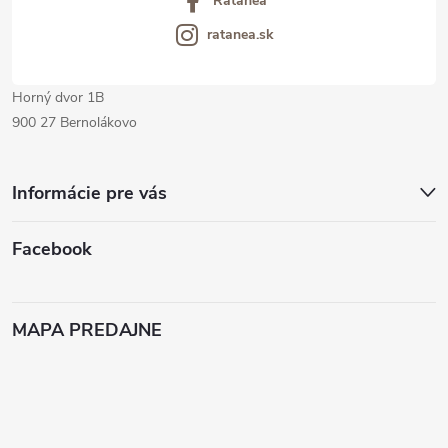
Ratanea
e
ratanea.sk
Horný dvor 1B
900 27 Bernolákovo
Informácie pre vás
Facebook
MAPA PREDAJNE