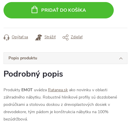
cena:
PRIDAŤ DO KOŠÍKA
Opýtať sa
Strážiť
Zdieľať
Popis produktu
Podrobný popis
Produkty
EMOT
uvádza
Ratanea.sk
ako novinku v oblasti
záhradného nábytku. Robustné hliníkové profily sú dozdobené
podrúčkami a stolovou doskou z drevoplastových dosiek v
drevodekore, tým pádom je konštrukcia nábytku na 100%
bezúdržbová.