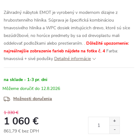
Záhradný nábytok EMOT je vyrobený v modernom dizajne z
hrubostenného hliníka. Súprava je špecifická kombináciou
tmavosivého hliníka a WPC dosiek imitujúcich drevo, ktoré sú
síce
bezúdržbové, no horúce predmety by sa od drevoplastu mali
oddelovať podložkami alebo prestieraním.
.
Dôležité upozornenie:
najreálnejšie zobrazenie farieb nájdete na fotke č. 4
Farba:
tmavosivá + sivé podušky
Detailné informácie
na sklade - 1-3 pr. dni
12.8.2026
Možnosti doručenia
1 330 €
1 060 €
861,79 € bez DPH
Jednotková