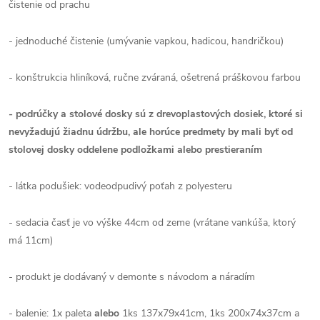
čistenie od prachu
- jednoduché čistenie (umývanie vapkou, hadicou, handričkou)
- konštrukcia hliníková, ručne zváraná, ošetrená práškovou farbou
- podrúčky a stolové dosky sú z drevoplastových dosiek, ktoré si
nevyžadujú žiadnu údržbu, ale horúce predmety by mali byť od
stolovej dosky oddelene podložkami alebo prestieraním
- látka podušiek: vodeodpudivý poťah z polyesteru
- sedacia časť je vo výške 44cm od zeme (vrátane vankúša, ktorý
má 11cm)
- produkt je dodávaný v demonte s návodom a náradím
- balenie: 1x paleta
alebo
1ks 137x79x41cm, 1ks 200x74x37cm a