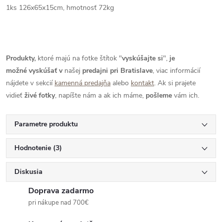
1ks 126x65x15cm, hmotnosť 72kg
Produkty,
ktoré majú na fotke štítok "
vyskúšajte si
",
je
možné
vyskúšať
v
našej
predajni pri Bratislave
, viac informácií
nájdete v sekcií
kamenná predajňa
alebo
kontakt
. Ak si prajete
vidieť
živé
fotky
, napíšte nám a ak ich máme,
pošleme
vám ich.
Parametre produktu
Hodnotenie (3)
Diskusia
Doprava zadarmo
pri nákupe nad 700€