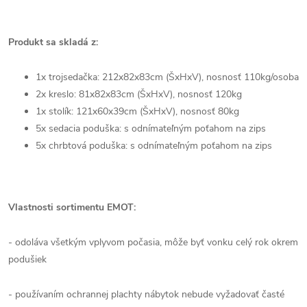
Produkt sa skladá z:
1x trojsedačka: 212x82x83cm (ŠxHxV), nosnosť 110kg/osoba
2x kreslo: 81x82x83cm (ŠxHxV), nosnosť 120kg
1x stolík: 121x60x39cm (ŠxHxV), nosnosť 80kg
5x sedacia poduška: s odnímateľným poťahom na zips
5x chrbtová poduška: s odnímateľným poťahom na zips
Vlastnosti sortimentu EMOT:
- odoláva všetkým vplyvom počasia, môže byť vonku celý rok okrem
podušiek
- používaním ochrannej plachty nábytok nebude vyžadovať časté