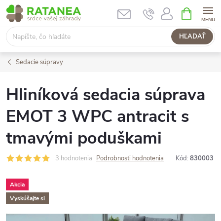
Prejsť
NÁKUPN
KOŠÍK
na
obsah
HĽADAŤ
Sedacie súpravy
Hliníková sedacia súprava
EMOT 3 WPC antracit s
tmavými poduškami
3 hodnotenia
Podrobnosti hodnotenia
Kód:
830003
Akcia
Vyskúšajte si