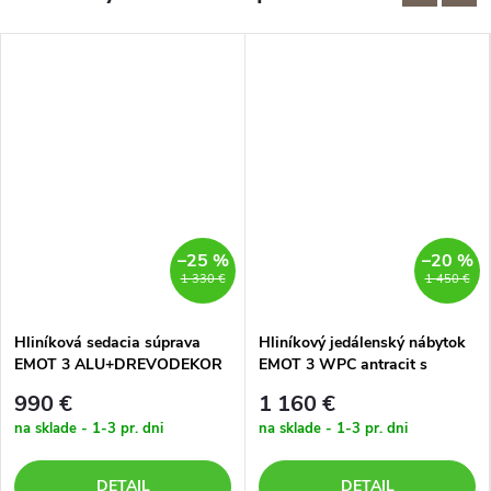
–25 %
–20 %
1 330 €
1 450 €
Hliníková sedacia súprava
Hliníkový jedálenský nábytok
EMOT 3 ALU+DREVODEKOR
EMOT 3 WPC antracit s
antracit so svetlými
tmavými poduškami
990 €
1 160 €
poduškami
na sklade - 1-3 pr. dni
na sklade - 1-3 pr. dni
DETAIL
DETAIL