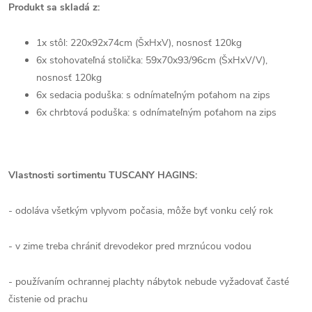
Produkt sa skladá z:
1x stôl:
220
x92x74cm (ŠxHxV), nosnosť 120kg
6x stohovateľná stolička: 59x70x93/96cm (ŠxHxV/V),
nosnosť 120kg
6x sedacia poduška: s odnímateľným poťahom na zips
6x chrbtová poduška: s odnímateľným poťahom na zips
Vlastnosti sortimentu TUSCANY HAGINS:
- odoláva všetkým vplyvom počasia, môže byť vonku celý rok
- v zime treba chrániť drevodekor pred mrznúcou vodou
- používaním ochrannej plachty nábytok nebude vyžadovať časté
čistenie od prachu