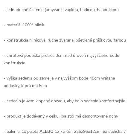
- jednoduché čistenie (umývanie vapkou, hadicou, handričkou)
- materiál 100% hliník
- konštrukcia hliníková, ručne zváraná, ošetrená práškovou farbou
- chrbtová poduška pretŕča 3cm nad úroveň najvyššieho bodu
konštrukcie
- výška sedenia od zeme je v najvyššom bode 48cm vrátane
podušky, ktorá má 8cm
- sedadlo je 4cm klopené dozadu, aby bolo sedenie komfortnejšie
- produkt je dodávaný v celku, iba stôl má demontované nohy
- balenie: 1x paleta
ALEBO
1x kartón
225x95x12cm
, 6x stolička v