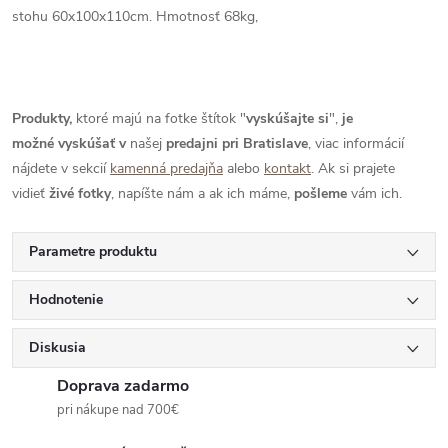
stohu 60x100x110cm. Hmotnosť 68kg,
Produkty,
ktoré majú na fotke štítok "
vyskúšajte si
",
je
možné
vyskúšať
v
našej
predajni pri Bratislave
, viac informácií
nájdete v sekcií
kamenná predajňa
alebo
kontakt
. Ak si prajete
vidieť
živé
fotky
, napíšte nám a ak ich máme,
pošleme
vám ich.
Parametre produktu
Hodnotenie
Diskusia
Doprava zadarmo
pri nákupe nad 700€