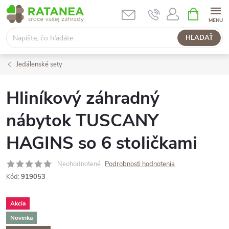
Prejsť
NÁKUPN
KOŠÍK
na
obsah
HĽADAŤ
Jedálenské sety
Hliníkový záhradný
nábytok TUSCANY
HAGINS so 6 stoličkami
Neohodnotené
Podrobnosti hodnotenia
Kód:
919053
Akcia
Novinka