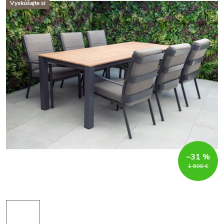
Vyskúšajte si
–31 %
1 890 €