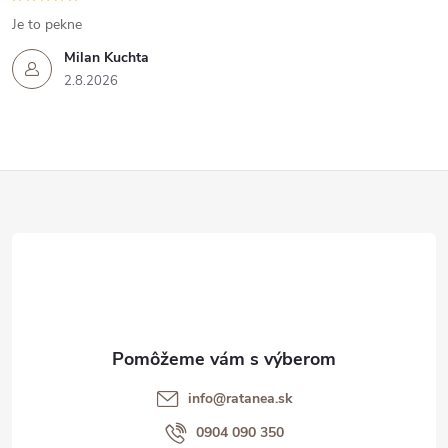
Je to pekne
Milan Kuchta
2.8.2026
Z
á
p
ä
t
info@ratanea.sk
i
0904 090 350