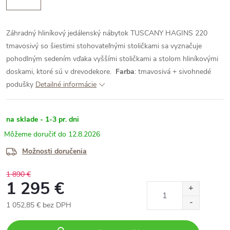
Záhradný hliníkový jedálenský nábytok TUSCANY HAGINS 220
tmavosivý so šiestimi stohovateľnými stoličkami sa vyznačuje
pohodlným sedením vďaka vyššími stoličkami a stolom hliníkovými
doskami, ktoré sú v drevodekore.
Farba
: tmavosivá + sivohnedé
podušky
Detailné informácie
na sklade - 1-3 pr. dni
12.8.2026
Možnosti doručenia
1 890 €
1 295 €
1 052,85 € bez DPH
Jednotková
cena: