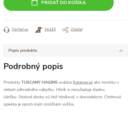
PRIDAŤ DO KOŠÍKA
Opýtať sa
Strážiť
Zdieľať
Popis produktu
Podrobný popis
Produkty
TUSCANY
HAGINS
uvádza
Ratanea.sk
ako novinku v
oblasti záhradného nábytku. Hliník si nevyžaduje žiadnu
údržbu. Stolové dosky sú tiež hliníkové, v drevodekore. Chrbtová
opierka je oproti iným stoličkám vyššia.