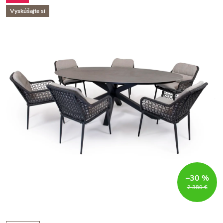
Vyskúšajte si
–30 %
2 380 €