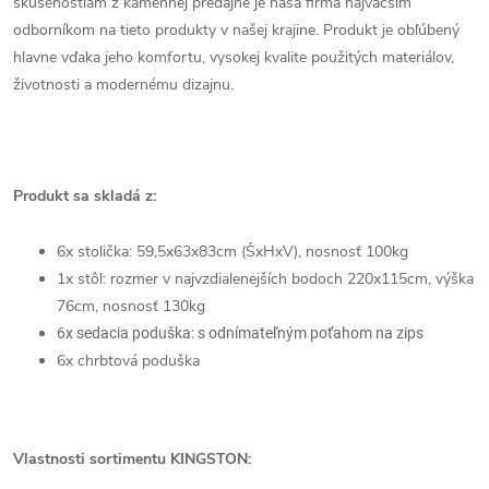
skúsenostiam z kamennej predajne je naša firma najväčším
odborníkom na tieto produkty v našej krajine. Produkt je obľúbený
hlavne vďaka jeho komfortu, vysokej kvalite použitých materiálov,
životnosti a modernému dizajnu.
Produkt sa skladá z:
6x stolička:
59,5
x63x83cm (ŠxHxV), nosnosť 100kg
1x stôl: rozmer v najvzdialenejších bodoch
220x115cm
, výška
76cm, nosnosť 130kg
6x sedacia poduška: s odnímateľným poťahom na zips
6x chrbtová poduška
Vlastnosti sortimentu KINGSTON: