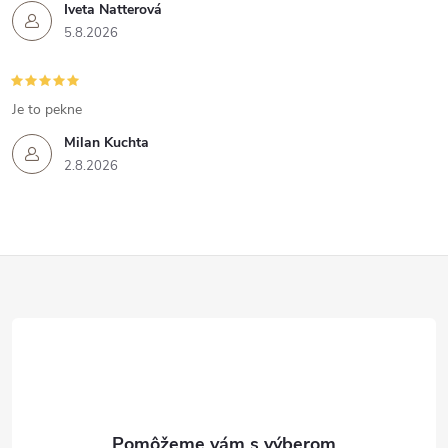
Iveta Natterová
5.8.2026
Je to pekne
Milan Kuchta
2.8.2026
Z
á
p
ä