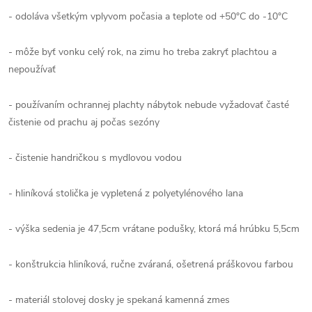
- odoláva všetkým vplyvom počasia a teplote od +50°C do -10°C
- môže byť vonku celý rok, na zimu ho treba zakryť plachtou a
nepoužívať
- používaním ochrannej plachty nábytok nebude vyžadovať časté
čistenie od prachu aj počas sezóny
- čistenie handričkou s mydlovou vodou
- hliníková stolička je vypletená z polyetylénového lana
- výška sedenia je 47,5cm vrátane podušky, ktorá má hrúbku 5,5cm
- konštrukcia hliníková, ručne zváraná, ošetrená práškovou farbou
- materiál stolovej dosky je spekaná kamenná zmes