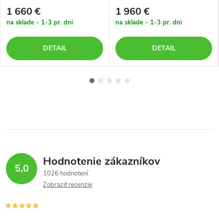
stoličkami v prírodnej farbe
tmavosivá
1 660 €
1 960 €
na sklade - 1-3 pr. dni
na sklade - 1-3 pr. dni
DETAIL
DETAIL
Hodnotenie zákazníkov
5,0
1026 hodnotení
Zobraziť recenzie