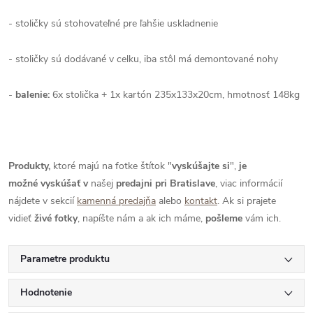
- stoličky sú stohovateľné pre ľahšie uskladnenie
- stoličky sú dodávané v celku, iba stôl má demontované nohy
-
balenie:
6x stolička + 1x kartón 235x133x20cm, hmotnosť 148kg
Produkty,
ktoré majú na fotke štítok "
vyskúšajte si
",
je
možné
vyskúšať
v
našej
predajni pri Bratislave
, viac informácií
nájdete v sekcií
kamenná predajňa
alebo
kontakt
. Ak si prajete
vidieť
živé
fotky
, napíšte nám a ak ich máme,
pošleme
vám ich.
Parametre produktu
Hodnotenie