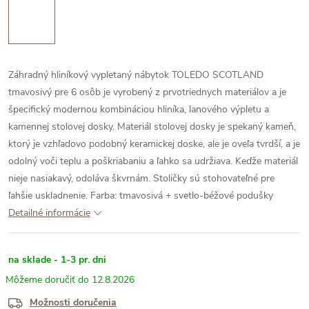
Záhradný hliníkový vypletaný nábytok TOLEDO SCOTLAND
tmavosivý pre 6 osôb je vyrobený z prvotriednych materiálov a je
špecifický modernou kombináciou hliníka, lanového výpletu a
kamennej stolovej dosky.
Materiál stolovej dosky je spekaný kameň,
ktorý je vzhľadovo podobný keramickej doske, ale je oveľa tvrdší, a je
odolný voči teplu a poškriabaniu a ľahko sa udržiava. Keďže materiál
nieje nasiakavý, odoláva škvrnám. Stoličky sú stohovateľné pre
ľahšie uskladnenie.
Farba: tmavosivá + svetlo-béžové podušky
Detailné informácie
na sklade - 1-3 pr. dni
12.8.2026
Možnosti doručenia