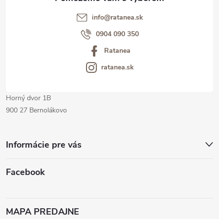
t
info@ratanea.sk
i
0904 090 350
Ratanea
e
ratanea.sk
Horný dvor 1B
900 27 Bernolákovo
Informácie pre vás
Facebook
MAPA PREDAJNE