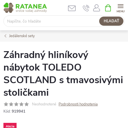
Prejsť
NÁKUPN
KOŠÍK
na
obsah
HĽADAŤ
Jedálenské sety
Záhradný hliníkový
nábytok TOLEDO
SCOTLAND s tmavosivými
stoličkami
Neohodnotené
Podrobnosti hodnotenia
Kód:
919941
Akcia