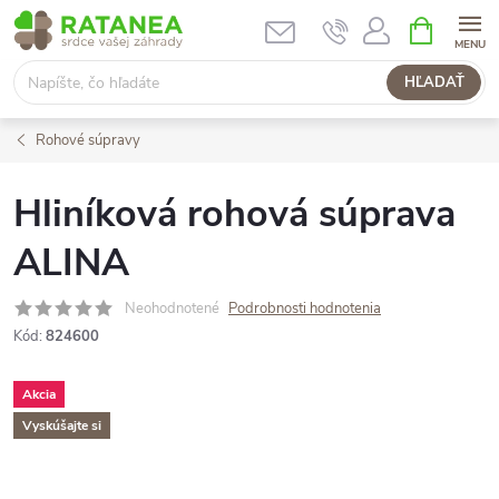
Prejsť
NÁKUPN
KOŠÍK
na
obsah
HĽADAŤ
Rohové súpravy
Hliníková rohová súprava
ALINA
Neohodnotené
Podrobnosti hodnotenia
Kód:
824600
Akcia
Vyskúšajte si