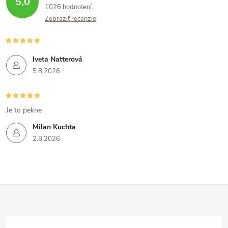
5,0
1026 hodnotení
Zobraziť recenzie
Iveta Natterová
5.8.2026
Je to pekne
Milan Kuchta
2.8.2026
Z
á