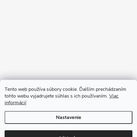
Tento web používa súbory cookie. Ďalším prechádzaním
tohto webu vyjadrujete súhlas s ich používaním.
Viac
informácií
Sledovať na Instagrame
Nastavenie
Copyright 2026
Ratanea.sk
. Všetky práva vyhradené.
Upraviť nastavenie
cookies