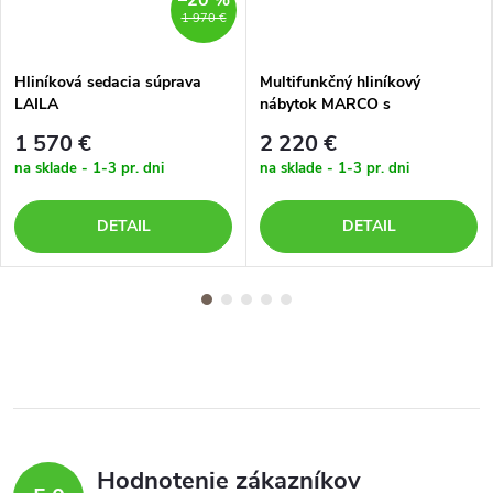
–20 %
1 970 €
Hliníková sedacia súprava
Multifunkčný hliníkový
LAILA
nábytok MARCO s
tmavosivými poduškami
1 570 €
2 220 €
na sklade - 1-3 pr. dni
na sklade - 1-3 pr. dni
DETAIL
DETAIL
Hodnotenie zákazníkov