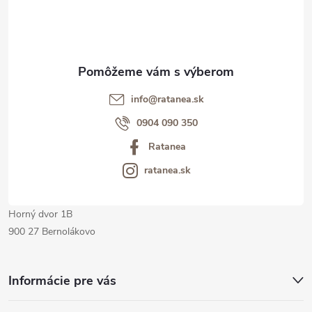
p
ä
t
info@ratanea.sk
i
0904 090 350
Ratanea
e
ratanea.sk
Horný dvor 1B
900 27 Bernolákovo
Informácie pre vás