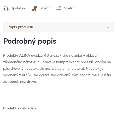
Opýtať sa
Strážiť
Zdieľať
Popis produktu
Podrobný popis
Produkty
ALINA
uvádza
Ratanea.sk
ako novinku v oblasti
záhradného nábytku. Súprava je kompromisom pre ľudí, ktorým sa
páči drevený nábytok, ale nechcú sa o neho starať. Nábytok je
vyrobený z hliníku ale vyzerá ako drevený. Tým pádom má aj dlhšiu
životnosť, než drevo.
Produkt sa skladá z: