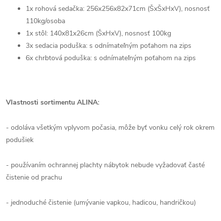
1x rohová sedačka: 256x256x82x71cm (ŠxŠxHxV), nosnosť
110kg/osoba
1x stôl: 140x81x26cm (ŠxHxV), nosnosť 100kg
3x sedacia poduška: s odnímateľným poťahom na zips
6x chrbtová poduška: s odnímateľným poťahom na zips
Vlastnosti sortimentu ALINA:
- odoláva všetkým vplyvom počasia, môže byť vonku celý rok okrem
podušiek
- používaním ochrannej plachty nábytok nebude vyžadovať časté
čistenie od prachu
- jednoduché čistenie (umývanie vapkou, hadicou, handričkou)