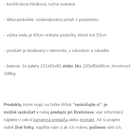
- konštrukcia hliníková, ručne zváraná
- látka podušiek: vodeodpudivý poťah z polyesteru
- výška sedu je 43cm vrátane podušky, ktorá má 15cm
- produkt je dodávaný v demonte, s návodom a náradím
- balenie: 1x paleta 221x91x81
alebo 1ks
220x90x66cm, hmotnosť
108kg
Produkty,
ktoré majú na fotke štítok "
vyskúšajte si
",
je
možné
vyskúšať
v
našej
predajni pri Bratislave
, viac informácií
nájdete v sekcií
kamenná predajňa
alebo
kontakt
. Ak si prajete
vidieť
živé
fotky
, napíšte nám a ak ich máme,
pošleme
vám ich.