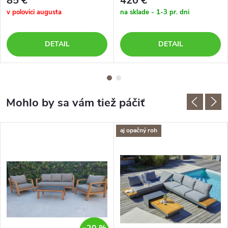
85 €
420 €
v polovici augusta
na sklade - 1-3 pr. dni
DETAIL
DETAIL
aj opačný roh