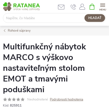
Prejsť
NÁKUPN
KOŠÍK
na
obsah
HĽADAŤ
Rohové súpravy
Multifunkčný nábytok
MARCO s výškovo
nastaviteľným stolom
EMOT a tmavými
poduškami
Neohodnotené
Podrobnosti hodnotenia
Kód:
825911