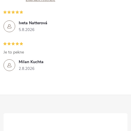
Iveta Natterová
5.8.2026
Je to pekne
Milan Kuchta
2.8.2026
Z
á
p