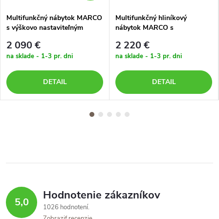
Multifunkčný nábytok MARCO
Multifunkčný hliníkový
s výškovo nastaviteľným
nábytok MARCO s
stolom EMOT a béžovými
tmavosivými poduškami
2 090 €
2 220 €
poduškami
na sklade - 1-3 pr. dni
na sklade - 1-3 pr. dni
DETAIL
DETAIL
Hodnotenie zákazníkov
5,0
1026 hodnotení
Zobraziť recenzie