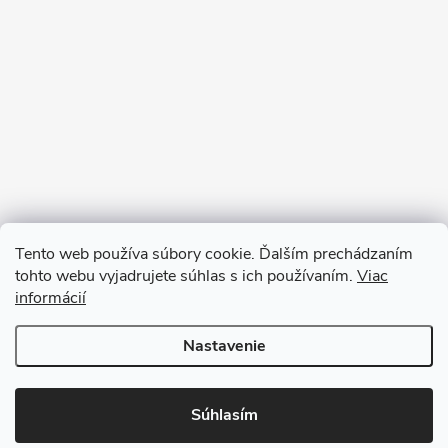
Tento web používa súbory cookie. Ďalším prechádzaním
tohto webu vyjadrujete súhlas s ich používaním.
Viac
informácií
Sledovať na Instagrame
Nastavenie
Copyright 2026
Ratanea.sk
. Všetky práva vyhradené.
Upraviť nastavenie
cookies
Súhlasím
Vytvoril Shoptet