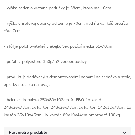
- výška sedenia vrátane podušky je 38cm, ktorá má 10cm
- výška chrbtovej opierky od zeme je 70cm, nad ňu vankúš pretŕča
ešte 7cm
- stôl je polohovateľný v akejkoľvek pozícií medzi 51-78cm
- poťah z polyesteru 350g/m2 vodeodpudivý
- produkt je dodávaný s demontovanými nohami na sedačka a stole,
opierky stola sa nasúvajú
- balenie: 1x paleta 250x80x102cm
ALEBO
1x kartón
248x26x73cm,1x kartón 248x26x73cm,
1x kartón 142x12x78cm, 1x
kartón 35x19x45cm, 1x kartón 89x10x44cm
hmotnosť 138kg
Parametre produktu