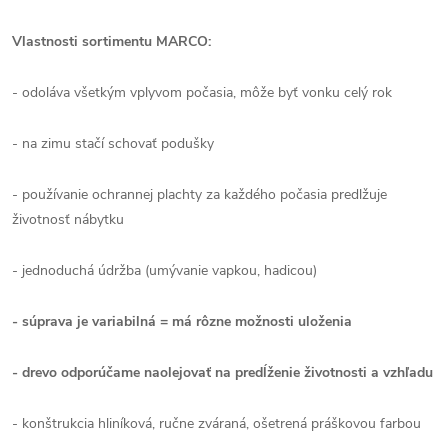
Vlastnosti sortimentu MARCO:
- odoláva všetkým vplyvom počasia, môže byť vonku celý rok
- na zimu stačí schovať podušky
- používanie ochrannej plachty za každého počasia predlžuje
životnosť nábytku
- jednoduchá údržba (umývanie vapkou, hadicou)
- súprava je variabilná = má rôzne možnosti uloženia
- drevo odporúčame naolejovať na predĺženie životnosti a vzhľadu
- konštrukcia hliníková, ručne zváraná, ošetrená práškovou farbou