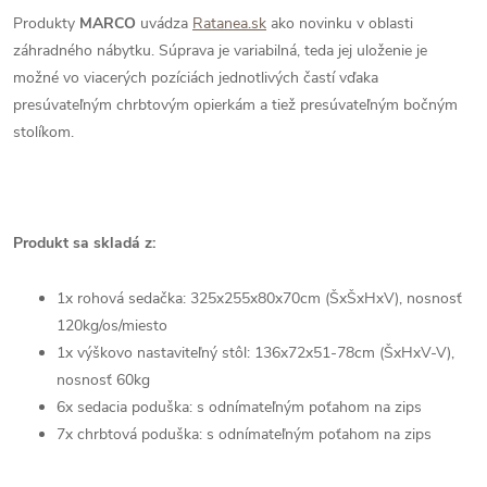
Produkty
MARCO
uvádza
Ratanea.sk
ako novinku v oblasti
záhradného nábytku. Súprava je variabilná, teda jej uloženie je
možné vo viacerých pozíciách jednotlivých častí vďaka
presúvateľným chrbtovým opierkám a tiež presúvateľným bočným
stolíkom.
Produkt sa skladá z:
1x rohová sedačka: 325x255x80x70cm (ŠxŠxHxV), nosnosť
120kg/os/miesto
1x výškovo nastaviteľný stôl: 136x72x51-78cm (ŠxHxV-V),
nosnosť 60kg
6x sedacia poduška: s odnímateľným poťahom na zips
7x chrbtová poduška: s odnímateľným poťahom na zips