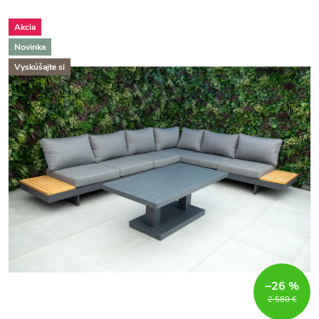
Akcia
Novinka
Vyskúšajte si
–26 %
2 580 €