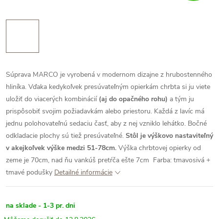
Súprava MARCO je vyrobená v modernom dizajne z hrubostenného
hliníka. Vďaka kedykoľvek presúvateľným opierkám chrbta si ju viete
uložiť do viacerých kombinácií
(aj do opačného rohu)
a tým ju
prispôsobiť svojim požiadavkám alebo priestoru. Každá z lavíc má
jednu polohovateľnú sedaciu časť, aby z nej vzniklo lehátko. Bočné
odkladacie plochy sú tiež presúvateľné.
Stôl je výškovo nastaviteľný
v akejkoľvek výške medzi
51-78cm
.
Výška chrbtovej opierky od
zeme je 70cm, nad ňu vankúš pretŕča ešte 7cm
Farba: tmavosivá +
tmavé podušky
Detailné informácie
na sklade - 1-3 pr. dni