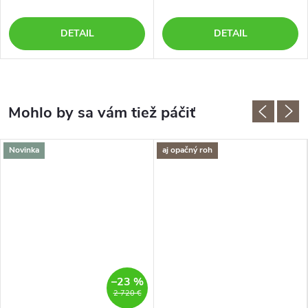
DETAIL
DETAIL
Novinka
aj opačný roh
–23 %
2 720 €