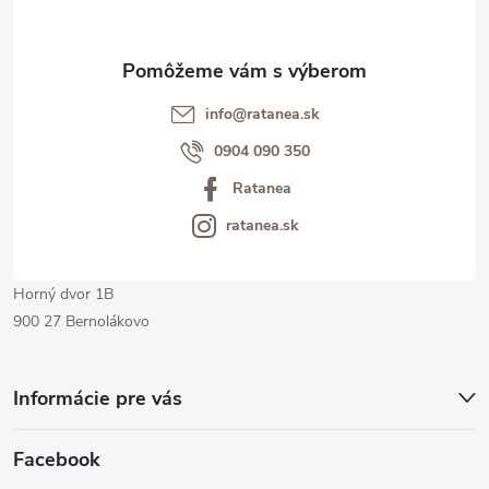
ä
t
info@ratanea.sk
i
0904 090 350
Ratanea
e
ratanea.sk
Horný dvor 1B
900 27 Bernolákovo
Informácie pre vás
Facebook