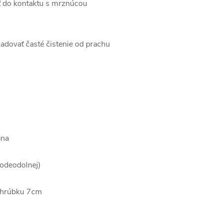
sť do kontaktu s mrznúcou
adovať časté čistenie od prachu
ana
 vodeodolnej)
á hrúbku 7cm