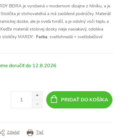
DY BEIRA je vyrobená v modernom dizajne z hliníku, a je
Stolička je stohovateľná a má zaoblené podrúčky.
Materiál
mickej doske, ale je oveľa tvrdší, a je odolný voči teplu a
 Keďže materiál stolovej dosky nieje nasiakavý, odoláva
šie stoličky MARDY.
Farba
: svetlohnedá + svetlobéžové
12.8.2026
PRIDAŤ DO KOŠÍKA
Zdieľať
Tlač