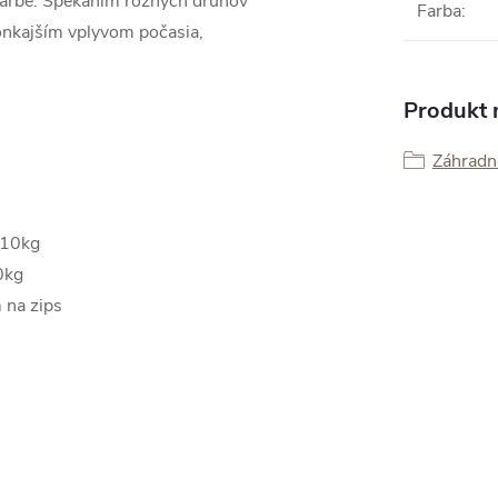
farbe.
Spekaním rôznych druhov
Farba
:
vonkajším vplyvom počasia,
Produkt n
Záhradné
110kg
0kg
 na zips