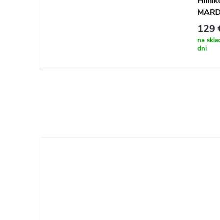
Hliník
MARDY
129 
na skla
dni