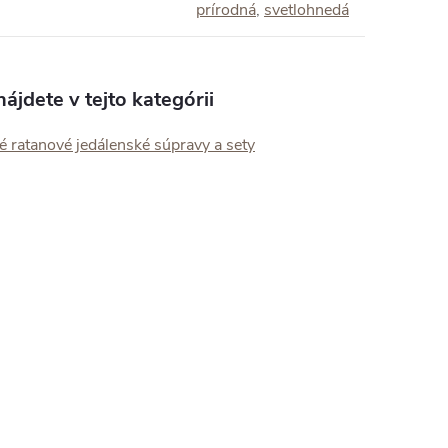
prírodná
,
svetlohnedá
ájdete v tejto kategórii
 ratanové jedálenské súpravy a sety