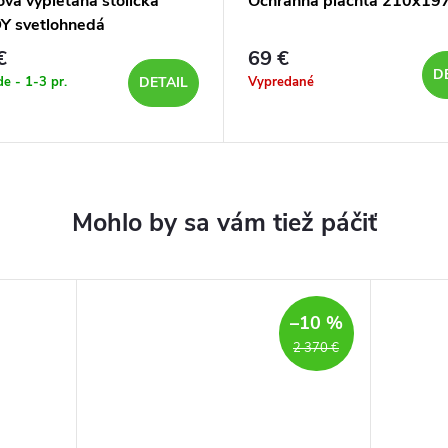
ová vypletaná stolička
Ochranná plachta 210x19
 svetlohnedá
€
69 €
D
de - 1-3 pr.
Vypredané
DETAIL
–10 %
2 370 €