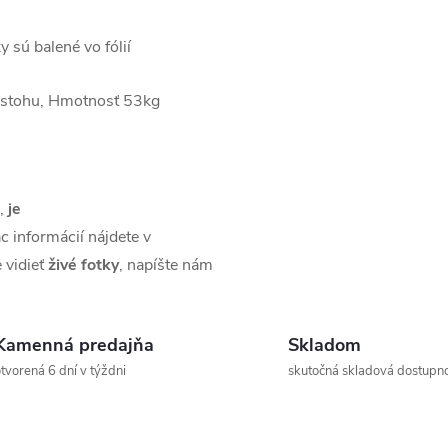
 sú balené vo fólií
 stohu, Hmotnosť 53kg
,
je
ac informácií nájdete v
e vidieť
živé
fotky
, napíšte nám
Kamenná predajňa
Skladom
tvorená 6 dní v týždni
skutočná skladová dostupn