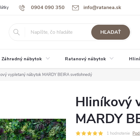
0904 090 350
info@ratanea.sk
látky
Reklamácie a záruka
Obchodné podmienky
Podmienky 
HĽADAŤ
Záhradný nábytok
Ratanový nábytok
Hlin
íkový vypletaný nábytok MARDY BEIRA svetlohnedý
Hliníkový 
MARDY BE
1 hodnotenie
Pod