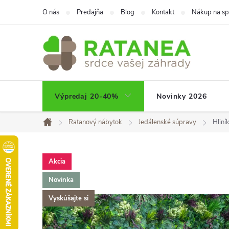
Prejsť
O nás
Predajňa
Blog
Kontakt
Nákup na sp
na
obsah
Výpredaj 20-40%
Novinky 2026
Ratanový nábytok
Jedálenské súpravy
Hlin
Domov
Akcia
Novinka
Vyskúšajte si