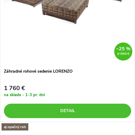
–25 %
2 350 €
Záhradné rohové sedenie LORENZO
1 760 €
na sklade - 1-3 pr. dni
DETAIL
aj opačný roh