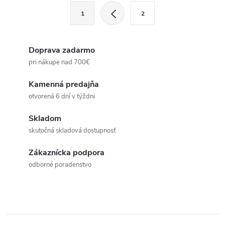
O
S
1
2
t
v
r
l
á
Doprava zadarmo
n
pri nákupe nad 700€
á
k
Kamenná predajňa
d
o
otvorená 6 dní v týždni
v
a
a
Skladom
c
skutočná skladová dostupnosť
n
i
i
Zákaznícka podpora
e
odborné poradenstvo
e
p
r