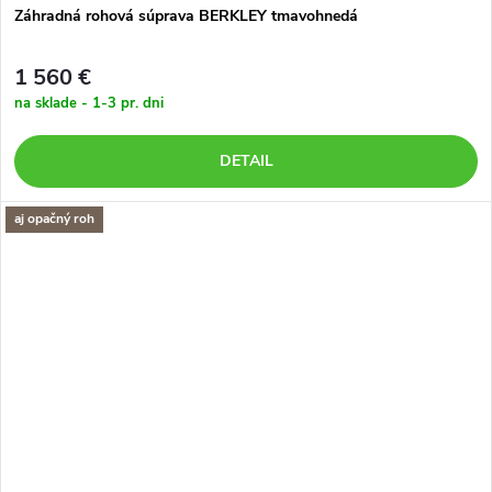
Záhradná rohová súprava BERKLEY tmavohnedá
1 560 €
na sklade - 1-3 pr. dni
DETAIL
aj opačný roh