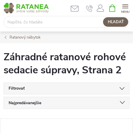
Prejsť
NÁKUPN
KOŠÍK
na
obsah
HĽADAŤ
Ratanový nábytok
Záhradné ratanové rohové
sedacie súpravy
, Strana 2
Filtrovať
R
Najpredávanejšie
a
Najlacnejšie
V
Najdrahšie