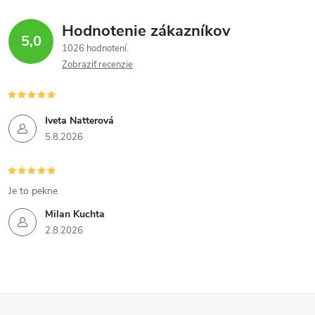
v
Hodnotenie zákazníkov
k
5,0
1026 hodnotení
y
Zobraziť recenzie
v
ý
Iveta Natterová
5.8.2026
p
i
Je to pekne
s
Milan Kuchta
u
2.8.2026
Z