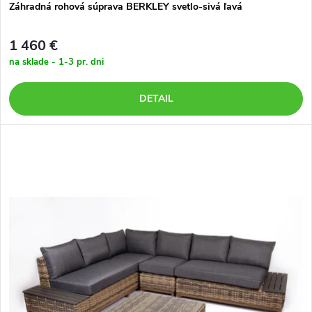
u
k
Záhradná rohová súprava BERKLEY svetlo-sivá ľavá
k
t
1 460 €
t
na sklade - 1-3 pr. dni
o
o
DETAIL
v
v