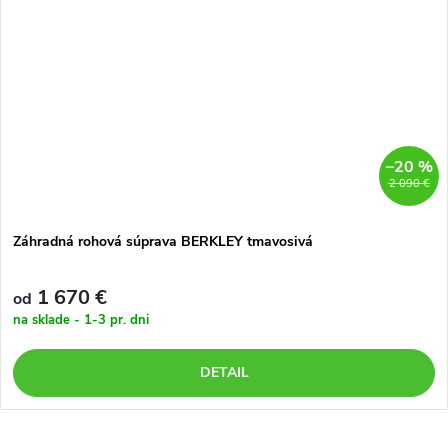
–20 %
2 090 €
Záhradná rohová súprava BERKLEY tmavosivá
1 670 €
od
na sklade - 1-3 pr. dni
DETAIL