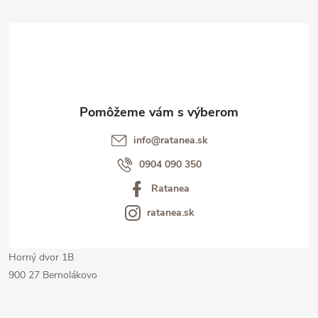
á
p
ä
t
info@ratanea.sk
i
0904 090 350
Ratanea
e
ratanea.sk
Horný dvor 1B
900 27 Bernolákovo