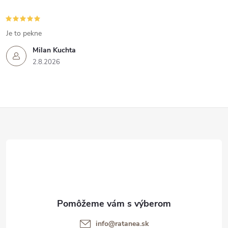
Je to pekne
Milan Kuchta
2.8.2026
Z
á
p
ä
t
info@ratanea.sk