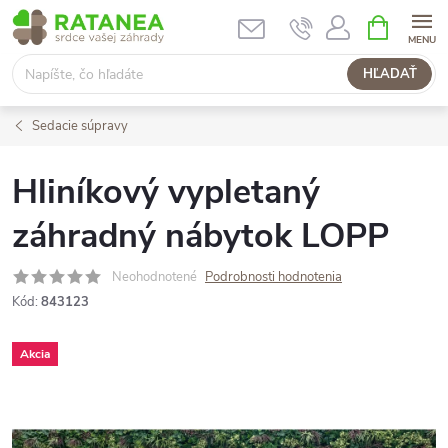
Prejsť
NÁKUPN
KOŠÍK
na
obsah
HĽADAŤ
Sedacie súpravy
Hliníkový vypletaný
záhradný nábytok LOPP
Neohodnotené
Podrobnosti hodnotenia
Kód:
843123
Akcia