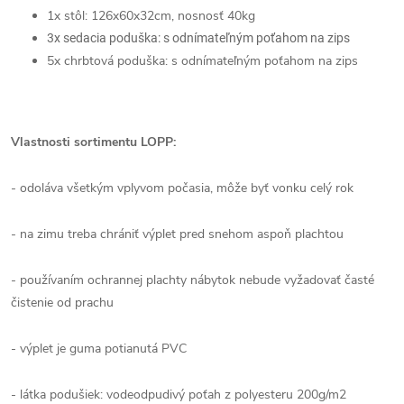
1x stôl: 126x60x32cm, nosnosť 40kg
3x sedacia poduška: s odnímateľným poťahom na zips
5x chrbtová poduška: s odnímateľným poťahom na zips
Vlastnosti sortimentu LOPP:
- odoláva všetkým vplyvom počasia, môže byť vonku celý rok
- na zimu treba chrániť výplet pred snehom aspoň plachtou
- používaním ochrannej plachty nábytok nebude vyžadovať časté
čistenie od prachu
- výplet je guma potianutá PVC
- látka podušiek: vodeodpudivý poťah z polyesteru 200g/m2