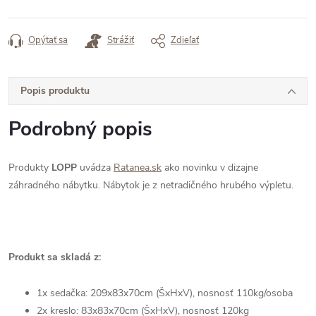
Opýtať sa
Strážiť
Zdieľať
Popis produktu
Podrobný popis
Produkty
LOPP
uvádza
Ratanea.sk
ako novinku v dizajne
záhradného nábytku. Nábytok je z netradičného hrubého výpletu.
Produkt sa skladá z:
1x sedačka: 209
x83x70
cm (ŠxHxV), nosnosť 110kg/osoba
2x kreslo: 83
x83x70cm (ŠxHxV), nosnosť 120kg