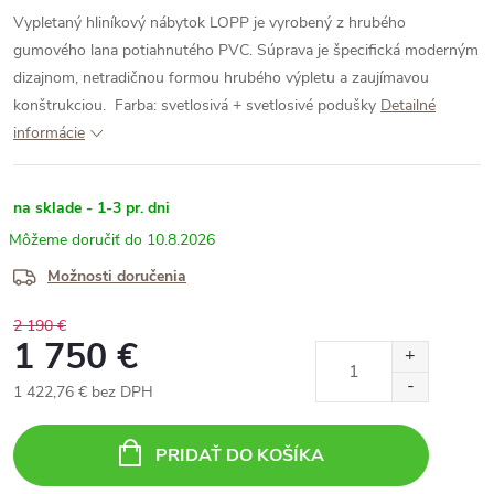
Vypletaný hliníkový nábytok LOPP je vyrobený z hrubého
gumového lana potiahnutého PVC. Súprava je špecifická moderným
dizajnom, netradičnou formou hrubého výpletu a zaujímavou
konštrukciou.
Farba: svetlosivá + svetlosivé podušky
Detailné
informácie
na sklade - 1-3 pr. dni
10.8.2026
Možnosti doručenia
2 190 €
1 750 €
1 422,76 € bez DPH
Jednotková
cena:
PRIDAŤ DO KOŠÍKA