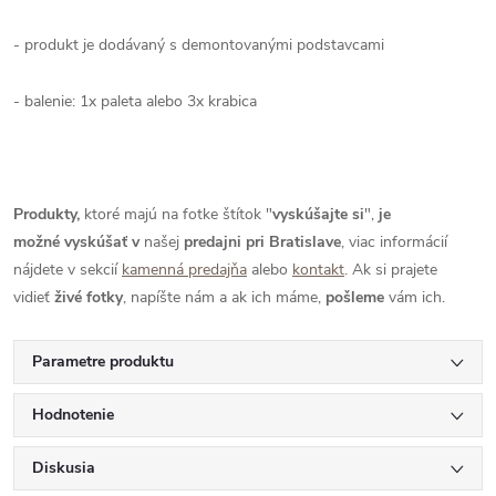
- produkt je dodávaný s demontovanými podstavcami
- balenie: 1x paleta alebo 3x krabica
Produkty,
ktoré majú na fotke štítok "
vyskúšajte si
",
je
možné
vyskúšať
v
našej
predajni pri Bratislave
, viac informácií
nájdete v sekcií
kamenná predajňa
alebo
kontakt
. Ak si prajete
vidieť
živé
fotky
, napíšte nám a ak ich máme,
pošleme
vám ich.
Parametre produktu
Hodnotenie
Diskusia