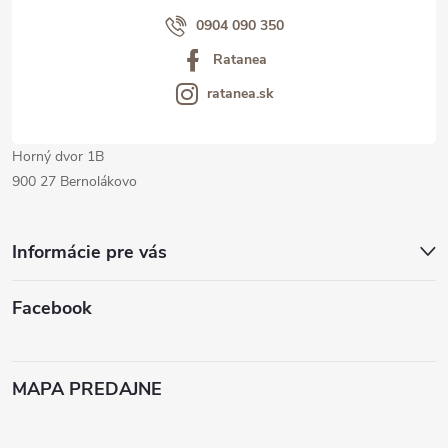
i
0904 090 350
Ratanea
e
ratanea.sk
Horný dvor 1B
900 27 Bernolákovo
Informácie pre vás
Facebook
MAPA PREDAJNE