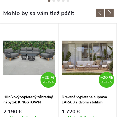
–25 %
–20 %
2 950 €
2 150 €
Hliníkový vypletaný záhradný
Drevená vypletaná súprava
nábytok KINGSTOWN
LARA 3 s dvomi stolíkmi
2 190 €
1 720 €