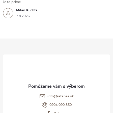
Je to pekne
Milan Kuchta
2.8.2026
Z
á
p
ä
t
info@ratanea.sk
i
0904 090 350