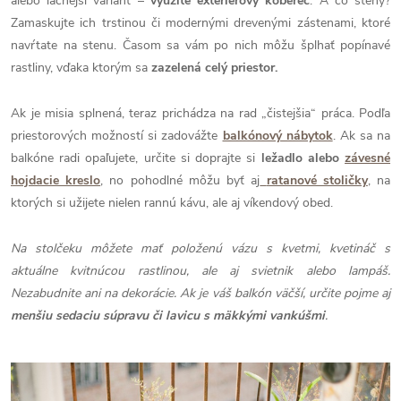
alebo lacnejší variant –
využite exteriérový koberec
. A čo steny?
Zamaskujte ich trstinou či modernými drevenými zástenami, ktoré
navŕtate na stenu. Časom sa vám po nich môžu šplhať popínavé
rastliny, vďaka ktorým sa
zazelená celý priestor.
Ak je misia splnená, teraz prichádza na rad „čistejšia“ práca. Podľa
priestorových možností si zadovážte
balkónový nábytok
. Ak sa na
balkóne radi opaľujete, určite si doprajte si
ležadlo alebo
závesné
hojdacie kreslo
, no pohodlné môžu byť aj
ratanové stoličky
, na
ktorých si užijete nielen rannú kávu, ale aj víkendový obed.
Na stolčeku môžete mať položenú vázu s kvetmi, kvetináč s
aktuálne kvitnúcou rastlinou, ale aj svietnik alebo lampáš.
Nezabudnite ani na dekorácie. Ak je váš balkón väčší, určite pojme aj
menšiu sedaciu súpravu či lavicu s mäkkými vankúšmi
.