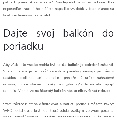
patria k jeseni. A čo v zime? Pravdepodobne si na balkóne dlho
neposedíte, zato si ho môžete nápadito vyzdobiť v čase Vianoc sa
tešiť z exteriérových svetielok.
Dajte svoj balkón do
poriadku
Aby však toto všetko mohla byť realita,
balkón je potrebné zútulniť
.
V akom stave je ten váš? Zateplené paneláky nemajú problém s
fasádou, podlahou ani zábradlím, pretože sú určite nahradené
novými, čo ale staršie činžiaky bez „plastiky“? Tu musíte zapojiť
fantáziu. Vieme, že
na škaredý balkón nás to nikdy ťahať nebude
.
Staré zábradlie treba ošmirgľovať a natrieť, podlahu môžete zakryť
WPC podlahovou krytinou, ktorá odolá všetkým vplyvom počasia,