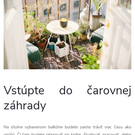
Vstúpte do čarovnej
záhrady
Na útulne vybavenom balkóne budete zaiste tráviť viac času ako
vnútri. Či tam budete relaxovať pri knihe, študovať, pracovať, alebo