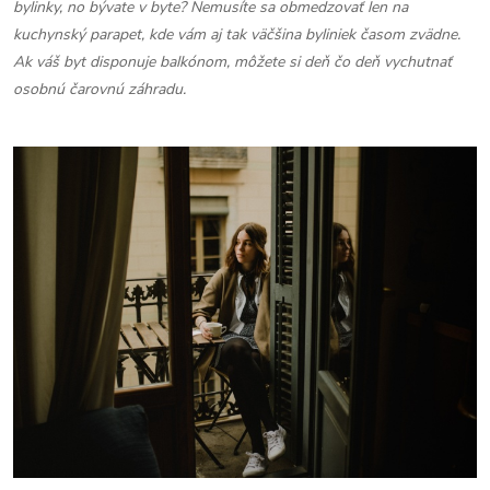
bylinky, no bývate v byte? Nemusíte sa obmedzovať len na
kuchynský parapet, kde vám aj tak väčšina byliniek časom zvädne.
Ak váš byt disponuje balkónom, môžete si deň čo deň vychutnať
osobnú čarovnú záhradu.