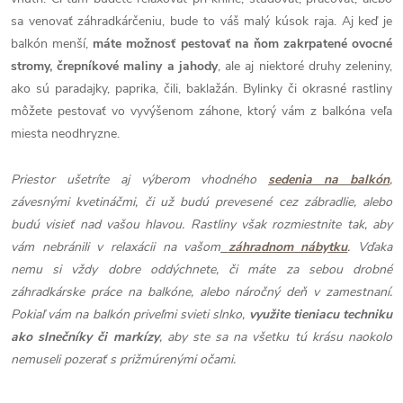
sa venovať záhradkárčeniu, bude to váš malý kúsok raja. Aj keď je
balkón menší,
máte možnosť pestovať na ňom zakrpatené ovocné
stromy, črepníkové maliny a jahody
, ale aj niektoré druhy zeleniny,
ako sú paradajky, paprika, čili, baklažán. Bylinky či okrasné rastliny
môžete pestovať vo vyvýšenom záhone, ktorý vám z balkóna veľa
miesta neodhryzne.
Priestor ušetríte aj výberom vhodného
sedenia na balkón
,
závesnými kvetináčmi, či už budú prevesené cez zábradlie, alebo
budú visieť nad vašou hlavou. Rastliny však rozmiestnite tak, aby
vám nebránili v relaxácii na vašom
záhradnom nábytku
. Vďaka
nemu si vždy dobre oddýchnete, či máte za sebou drobné
záhradkárske práce na balkóne, alebo náročný deň v zamestnaní.
Pokiaľ vám na balkón priveľmi svieti slnko,
využite tieniacu techniku
ako slnečníky či markízy
, aby ste sa na všetku tú krásu naokolo
nemuseli pozerať s prižmúrenými očami.