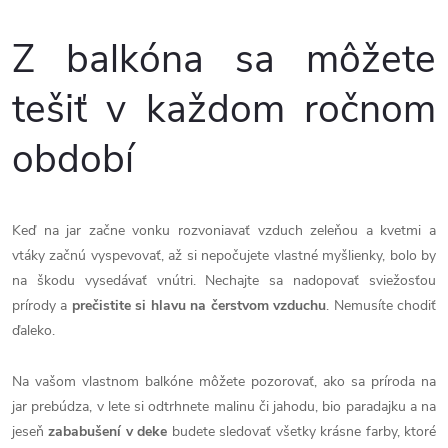
Z balkóna sa môžete
tešiť v každom ročnom
období
Keď na jar začne vonku rozvoniavať vzduch zeleňou a kvetmi a
vtáky začnú vyspevovať, až si nepočujete vlastné myšlienky, bolo by
na škodu vysedávať vnútri. Nechajte sa nadopovať sviežosťou
prírody a
prečistite si hlavu na čerstvom vzduchu
. Nemusíte chodiť
ďaleko.
Na vašom vlastnom balkóne môžete pozorovať, ako sa príroda na
jar prebúdza, v lete si odtrhnete malinu či jahodu, bio paradajku a na
jeseň
zababušení v deke
budete sledovať všetky krásne farby, ktoré