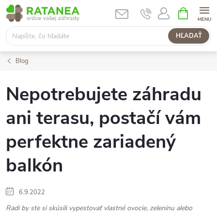
Prejsť
NÁKUPN
KOŠÍK
na
obsah
HĽADAŤ
Blog
Nepotrebujete záhradu
ani terasu, postačí vám
perfektne zariadený
balkón
6.9.2022
Radi by ste si skúsili vypestovať vlastné ovocie, zeleninu alebo