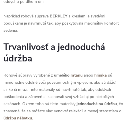
oddychu po dlhom dni.
Napríklad rohová súprava
BERKLEY
s kreslami a svetlými
poduškami je navrhnutá tak, aby poskytovala maximálny komfort
sedenia.
Trvanlivosť a jednoduchá
údržba
Rohové súpravy vyrobené z
umelého
ratanu
alebo
hliníka
sú
mimoriadne odolné voči poveternostným vplyvom, ako sú dážď,
slnko či mráz. Tieto materiály sú navrhnuté tak, aby odolávali
poškodeniu a zároveň si zachovali svoj vzhľad aj po niekoľkých
sezónach. Okrem toho sú tieto materiály
jednoduché na údržbu
, čo
znamená, že sa môžete viac venovať relaxácii a menej starostiam o
údržbu nábytku​.