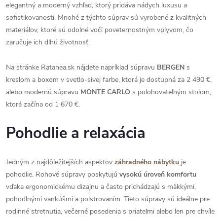
elegantný a moderný vzhľad, ktorý pridáva nádych luxusu a
sofistikovanosti. Mnohé z týchto súprav sú vyrobené z kvalitných
materiálov, ktoré sú odolné voči poveternostným vplyvom, čo
zaručuje ich dlhú životnosť​.
Na stránke Ratanea.sk nájdete napríklad súpravu
BERGEN
s
kreslom a boxom v svetlo-sivej farbe, ktorá je dostupná za 2 490 €,
alebo modernú súpravu
MONTE CARLO
s polohovateľným stolom,
ktorá začína od 1 670 €​.
Pohodlie a relaxácia
Jedným z najdôležitejších aspektov
záhradného nábytku
je
pohodlie. Rohové súpravy poskytujú
vysokú úroveň komfortu
vďaka ergonomickému dizajnu a často prichádzajú s mäkkými,
pohodlnými vankúšmi a polstrovaním. Tieto súpravy sú ideálne pre
rodinné stretnutia, večerné posedenia s priateľmi alebo len pre chvíle