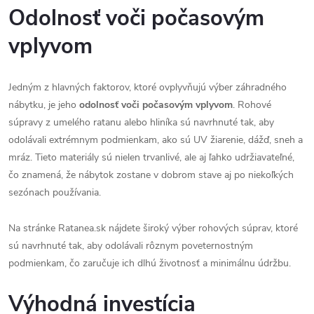
Odolnosť voči počasovým
vplyvom
Jedným z hlavných faktorov, ktoré ovplyvňujú výber záhradného
nábytku, je jeho
odolnosť voči počasovým vplyvom
. Rohové
súpravy z umelého ratanu alebo hliníka sú navrhnuté tak, aby
odolávali extrémnym podmienkam, ako sú UV žiarenie, dážď, sneh a
mráz. Tieto materiály sú nielen trvanlivé, ale aj ľahko udržiavateľné,
čo znamená, že nábytok zostane v dobrom stave aj po niekoľkých
sezónach používania.
Na stránke Ratanea.sk nájdete široký výber rohových súprav, ktoré
sú navrhnuté tak, aby odolávali rôznym poveternostným
podmienkam, čo zaručuje ich dlhú životnosť a minimálnu údržbu.
Výhodná investícia