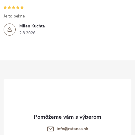
Je to pekne
Milan Kuchta
2.8.2026
Z
á
p
ä
t
info@ratanea.sk