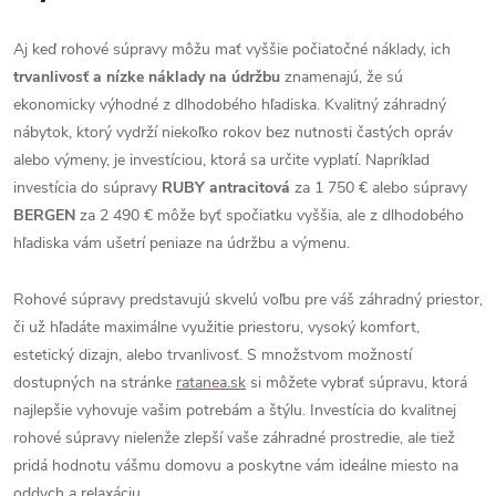
Aj keď rohové súpravy môžu mať vyššie počiatočné náklady, ich
trvanlivosť a nízke náklady na údržbu
znamenajú, že sú
ekonomicky výhodné z dlhodobého hľadiska. Kvalitný záhradný
nábytok, ktorý vydrží niekoľko rokov bez nutnosti častých opráv
alebo výmeny, je investíciou, ktorá sa určite vyplatí. Napríklad
investícia do súpravy
RUBY antracitová
za 1 750 € alebo súpravy
BERGEN
za 2 490 € môže byť spočiatku vyššia, ale z dlhodobého
hľadiska vám ušetrí peniaze na údržbu a výmenu​.
Rohové súpravy predstavujú skvelú voľbu pre váš záhradný priestor,
či už hľadáte maximálne využitie priestoru, vysoký komfort,
estetický dizajn, alebo trvanlivosť. S množstvom možností
dostupných na stránke
ratanea.sk
si môžete vybrať súpravu, ktorá
najlepšie vyhovuje vašim potrebám a štýlu. Investícia do kvalitnej
rohové súpravy nielenže zlepší vaše záhradné prostredie, ale tiež
pridá hodnotu vášmu domovu a poskytne vám ideálne miesto na
oddych a relaxáciu.