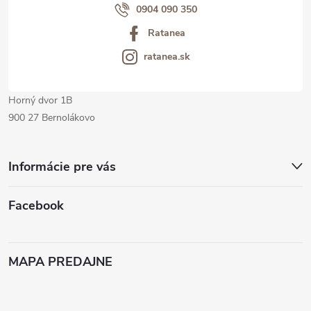
i
0904 090 350
Ratanea
e
ratanea.sk
Horný dvor 1B
900 27 Bernolákovo
Informácie pre vás
Facebook
MAPA PREDAJNE