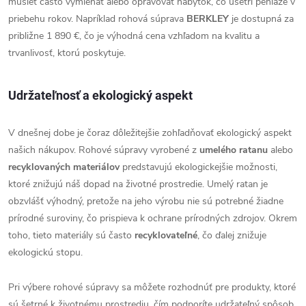
musieť často vymieňať alebo opravovať nábytok, čo ušetrí peniaze v
priebehu rokov. Napríklad rohová súprava
BERKLEY
je dostupná za
približne 1 890 €, čo je výhodná cena vzhľadom na kvalitu a
trvanlivosť, ktorú poskytuje.
Udržateľnosť a ekologický aspekt
V dnešnej dobe je čoraz dôležitejšie zohľadňovať ekologický aspekt
našich nákupov. Rohové súpravy vyrobené z
umelého ratanu
alebo
recyklovaných materiálov
predstavujú ekologickejšie možnosti,
ktoré znižujú náš dopad na životné prostredie. Umelý ratan je
obzvlášť výhodný, pretože na jeho výrobu nie sú potrebné žiadne
prírodné suroviny, čo prispieva k ochrane prírodných zdrojov. Okrem
toho, tieto materiály sú často
recyklovateľné
, čo ďalej znižuje
ekologickú stopu.
Pri výbere rohové súpravy sa môžete rozhodnúť pre produkty, ktoré
sú šetrné k životnému prostrediu, čím podporíte udržateľný spôsob