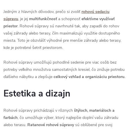
Jedným z hlavných dôvodov, prečo si zvoliť
rohovú sedaciu
súpravu
, je jej
multifunkčnosť
a schopnosť
efektívne využívať
priestor
. Rohové súpravy sú navrhnuté tak, aby zapadli do rohov
vašej záhrady alebo terasy, čím maximalizujú využitie dostupného
miesta. Toto je obzvlášť výhodné pre menšie záhrady alebo terasy,
kde je potrebné šetriť priestorom.
Rohové súpravy umožňujú pohodlné sedenie pre viac osôb bez
potreby veľkého množstva samostatných kresiel, čo znižuje potrebu
ďalšieho nábytku a zlepšuje
celkový vzhľad a organizáciu priestoru.
Estetika a dizajn
Rohové súpravy prichádzajú v rôznych
štýloch, materiáloch a
farbách
, čo umožňuje výber, ktorý najlepšie doplní vašu záhradu
alebo terasu.
Ratanové rohové súpravy
sú obľúbené pre svoj