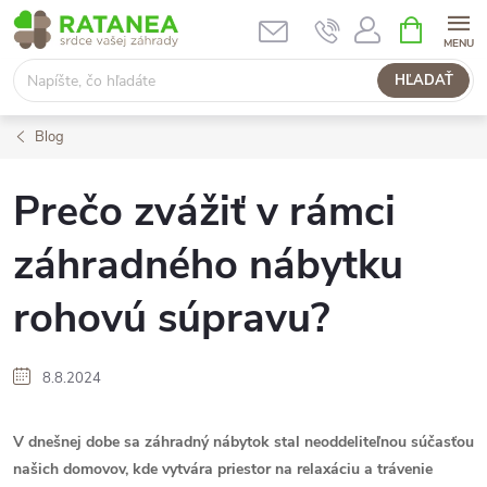
Prejsť
NÁKUPN
KOŠÍK
na
obsah
HĽADAŤ
Blog
Prečo zvážiť v rámci
záhradného nábytku
rohovú súpravu?
8.8.2024
V dnešnej dobe sa záhradný nábytok stal neoddeliteľnou súčasťou
našich domovov, kde vytvára priestor na relaxáciu a trávenie