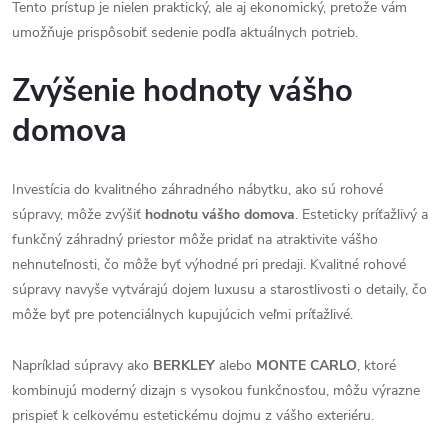
Tento prístup je nielen praktický, ale aj ekonomický, pretože vám
umožňuje prispôsobiť sedenie podľa aktuálnych potrieb​.
Zvýšenie hodnoty vášho
domova
Investícia do kvalitného záhradného nábytku, ako sú rohové
súpravy, môže zvýšiť
hodnotu vášho domova
. Esteticky príťažlivý a
funkčný záhradný priestor môže pridať na atraktivite vášho
nehnuteľnosti, čo môže byť výhodné pri predaji. Kvalitné rohové
súpravy navyše vytvárajú dojem luxusu a starostlivosti o detaily, čo
môže byť pre potenciálnych kupujúcich veľmi príťažlivé.
Napríklad súpravy ako
BERKLEY
alebo
MONTE CARLO
, ktoré
kombinujú moderný dizajn s vysokou funkčnosťou, môžu výrazne
prispieť k celkovému estetickému dojmu z vášho exteriéru.