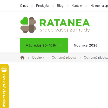
Prejsť
O nás
Predajňa
Blog
Kontakt
Nákup na sp
na
obsah
Výpredaj 20-40%
Novinky 2026
Doplnky
Ochranné plachty
Ochranná placht
Domov