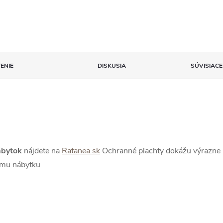
ENIE
DISKUSIA
SÚVISIAC
nábytok
nájdete na
Ratanea.sk
Ochranné plachty dokážu výrazne p
ému nábytku