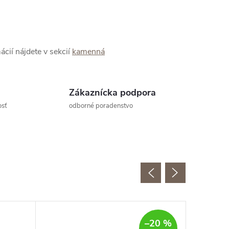
mácií nájdete v sekcií
kamenná
Zákaznícka podpora
osť
odborné poradenstvo
–20 %