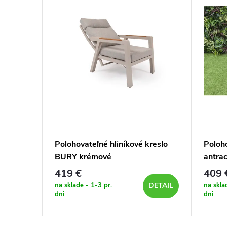
kreslo
Polohovateľné hliníkové kreslo
Poloh
BURY krémové
antrac
419 €
409 
DETAIL
na sklade - 1-3 pr.
na skla
DETAIL
dni
dni