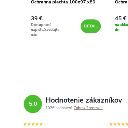
247
Ochranná plachta 100x97 x80
Ochra
39 €
45 €
DETAIL
Dostupnosť -
na skla
DETAIL
napíšte/zavolajte
dni
nám
Hodnotenie zákazníkov
5,0
1026 hodnotení
Zobraziť recenzie