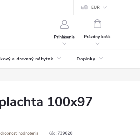
ochrany osobných údajov
Doprava a platba
EUR
Veľkoobchod - import
NÁKUPNÝ
KOŠÍK
Prázdny košík
Prihlásenie
íkový a drevený nábytok
Doplnky
Pergoly
plachta 100x97
drobnosti hodnotenia
Kód:
739020