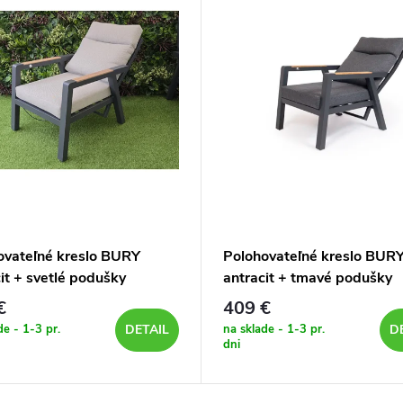
ovateľné kreslo BURY
Polohovateľné kreslo BUR
it + svetlé podušky
antracit + tmavé podušky
€
409 €
de - 1-3 pr.
na sklade - 1-3 pr.
DETAIL
D
dni