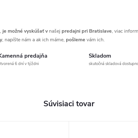
,
je možné
vyskúšať
v
našej
predajni pri Bratislave
, viac infor
y
, napíšte nám a ak ich máme,
pošleme
vám ich.
Kamenná predajňa
Skladom
tvorená 6 dní v týždni
skutočná skladová dostupn
Súvisiaci tovar