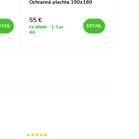
Ochranná plachta 190x160
Ochrann
55 €
52 €
ETAIL
DETAIL
na sklade - 1-3 pr.
na sklade 
dni
dni