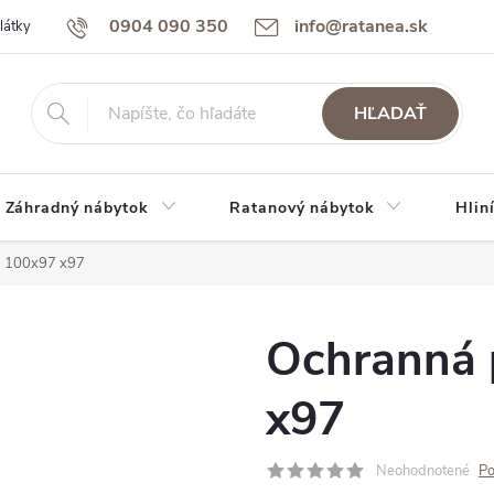
0904 090 350
info@ratanea.sk
látky
Reklamácie a záruka
Obchodné podmienky
Podmienky 
HĽADAŤ
Záhradný nábytok
Ratanový nábytok
Hlin
a 100x97 x97
Ochranná 
x97
Neohodnotené
Po