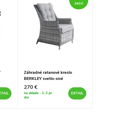
340 €
Y
Záhradné ratanové kreslo
Záhradn
BERKLEY svetlo-sivé
BERKLEY
podušk
270 €
270 €
na sklade - 1-3 pr.
na sklade 
ETAIL
DETAIL
dni
dni