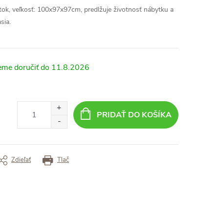
tok, veľkosť: 100x97x97cm
,
predlžuje životnosť nábytku a
sia.
11.8.2026
PRIDAŤ DO KOŠÍKA
Zdieľať
Tlač