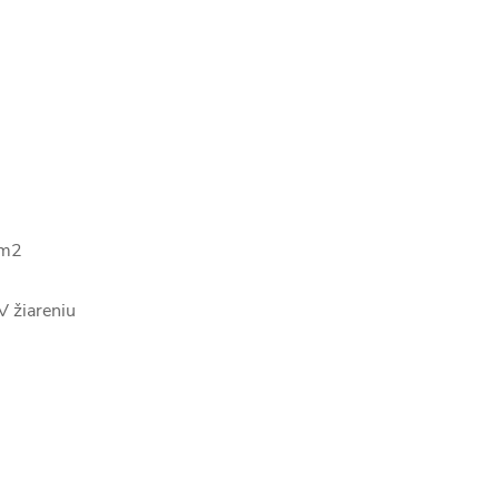
g/m2
V žiareniu