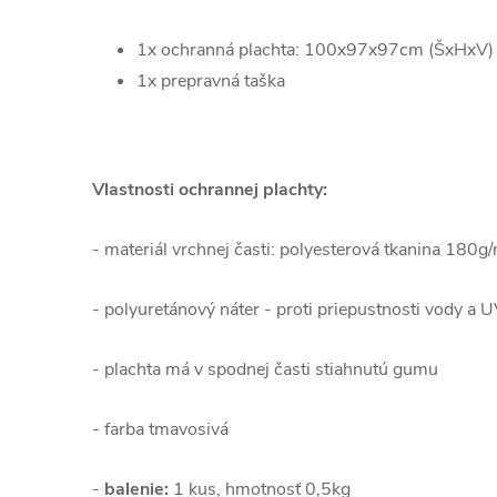
1x ochranná plachta: 100x97x97cm (ŠxHxV)
1x prepravná taška
Vlastnosti ochrannej plachty:
- materiál vrchnej časti: polyesterová tkanina 180
- polyuretánový náter - proti priepustnosti vody a U
- plachta má v spodnej časti stiahnutú gumu
- farba tmavosivá
-
balenie:
1 kus, hmotnosť 0,5kg