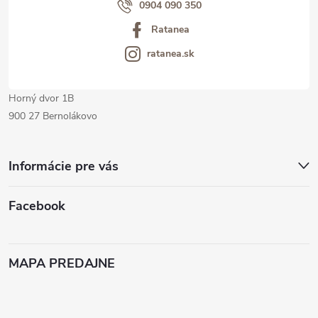
i
0904 090 350
Ratanea
e
ratanea.sk
Horný dvor 1B
900 27 Bernolákovo
Informácie pre vás
Facebook
MAPA PREDAJNE