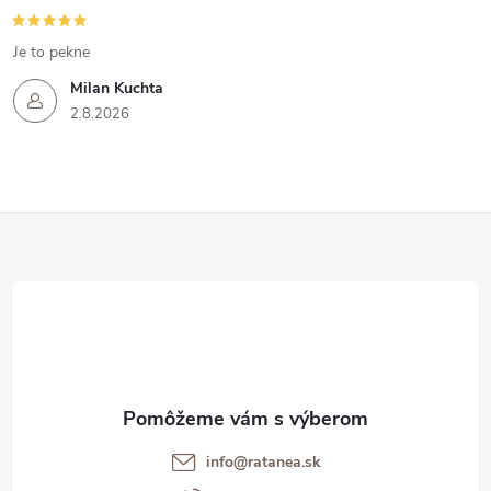
Je to pekne
Milan Kuchta
2.8.2026
Z
á
p
ä
t
info@ratanea.sk