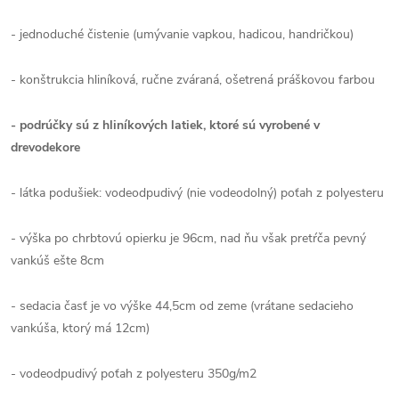
- jednoduché čistenie (umývanie vapkou, hadicou, handričkou)
- konštrukcia hliníková, ručne zváraná, ošetrená práškovou farbou
- podrúčky sú z hliníkových latiek, ktoré sú vyrobené v
drevodekore
- látka podušiek: vodeodpudivý (nie vodeodolný) poťah z polyesteru
- výška po chrbtovú opierku je 96cm, nad ňu však pretŕča pevný
vankúš ešte 8cm
- sedacia časť je vo výške 44,5cm od zeme (vrátane sedacieho
vankúša, ktorý má 12cm)
-
vodeodpudivý poťah z polyesteru 350g/m2