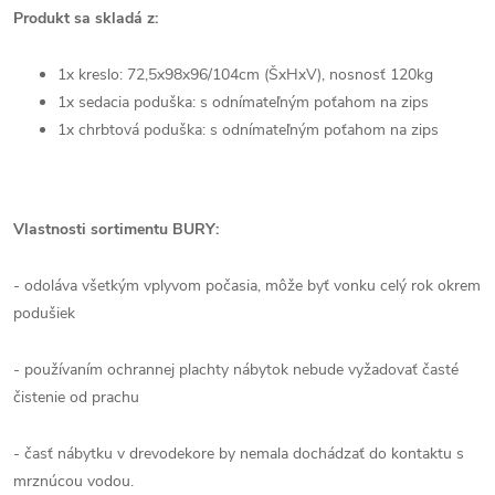
Produkt sa skladá z:
1x kreslo:
72,5x98x96/104cm (ŠxHxV),
nosnosť 120kg
1x sedacia poduška: s odnímateľným poťahom na zips
1x chrbtová poduška: s odnímateľným poťahom na zips
Vlastnosti sortimentu BURY:
- odoláva všetkým vplyvom počasia, môže byť vonku celý rok okrem
podušiek
- používaním ochrannej plachty nábytok nebude vyžadovať časté
čistenie od prachu
- časť nábytku v drevodekore by nemala dochádzať do kontaktu s
mrznúcou vodou.