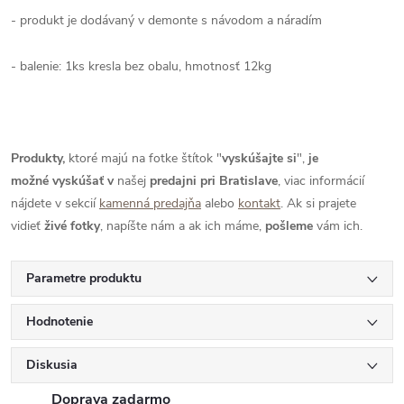
- produkt je dodávaný v demonte s návodom a náradím
- balenie: 1ks kresla bez obalu, hmotnosť 12kg
Produkty,
ktoré majú na fotke štítok "
vyskúšajte si
",
je
možné
vyskúšať
v
našej
predajni pri Bratislave
, viac informácií
nájdete v sekcií
kamenná predajňa
alebo
kontakt
. Ak si prajete
vidieť
živé
fotky
, napíšte nám a ak ich máme,
pošleme
vám ich.
Parametre produktu
Hodnotenie
Diskusia
Doprava zadarmo