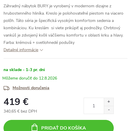
Záhradný nábytok BURY je vyrobený v modernom dizajne z
hrubostenného hliníka. Kreslo je polohovateľné piestom na viacero
polôh. Táto séria je špecifická vysokým komfortom sedenia a
kombináciou. Ku kreslám si viete prikúpiť aj podnožky. Chrbtový
vankúš je zdvojený kvôli väčšiemu komfortu v oblasti krku a hlavy.
Farba: krémová + svetlohnedé podušky
Detailné informácie
na sklade - 1-3 pr. dni
12.8.2026
Možnosti doručenia
419 €
340,65 € bez DPH
Jednotková
cena:
PRIDAŤ DO KOŠÍKA