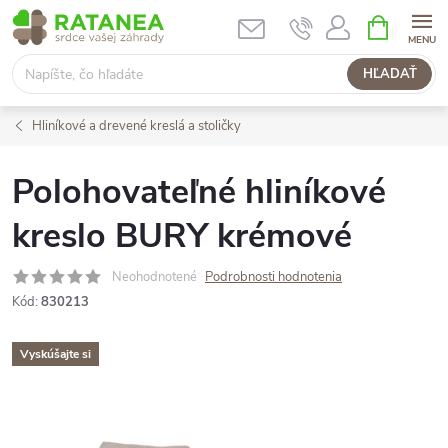
Prejsť
NÁKUPN
KOŠÍK
na
obsah
HĽADAŤ
Hliníkové a drevené kreslá a stoličky
Polohovateľné hliníkové
kreslo BURY krémové
Neohodnotené
Podrobnosti hodnotenia
Kód:
830213
Vyskúšajte si