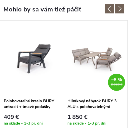
–8 %
2 020 €
Polohovateľné kreslo BURY
Hliníkový nábytok BURY 3
antracit + tmavé podušky
ALU s polohovateľnými
kreslami krémová
409 €
1 850 €
na sklade - 1-3 pr. dni
na sklade - 1-3 pr. dni