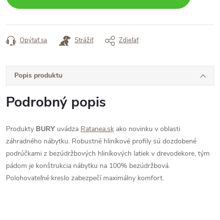
Opýtať sa
Strážiť
Zdieľať
Popis produktu
Podrobný popis
Produkty
BURY
uvádza
Ratanea.sk
ako novinku v oblasti
záhradného nábytku. Robustné hliníkové profily sú dozdobené
podrúčkami z bezúdržbových hliníkových latiek v drevodekore, tým
pádom je konštrukcia nábytku na 100% bezúdržbová.
Polohovateľné kreslo zabezpečí maximálny komfort.