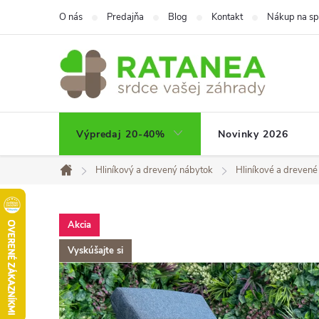
Prejsť
O nás
Predajňa
Blog
Kontakt
Nákup na sp
na
obsah
Výpredaj 20-40%
Novinky 2026
Hliníkový a drevený nábytok
Hliníkové a drevené 
Domov
Akcia
Vyskúšajte si