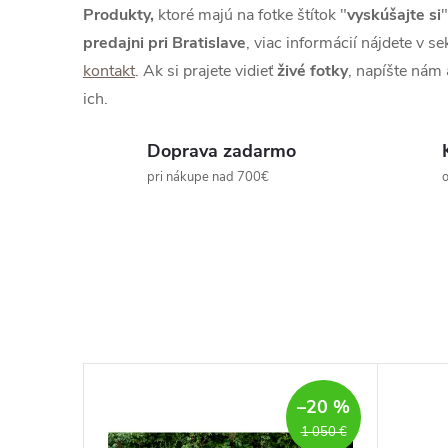
Produkty,
ktoré majú na fotke štítok "
vyskúšajte si
"
predajni pri Bratislave
, viac informácií nájdete v se
kontakt
. Ak si prajete vidieť
živé
fotky
, napíšte nám
ich.
Doprava zadarmo
pri nákupe nad 700€
o
–30 %
–20 %
850 €
1 050 €