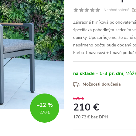
Neohodnotené
Po
Záhradná hliníková polohovateľná
špecifická pohodlným sedením vď
opierky. Upozorňujeme, že dané s
nepárneho počtu bude dodaný pos
Farba: tmavosivá + tmavé poduš
na sklade - 1-3 pr. dni
Možnosti doručenia
270 €
210 €
–22 %
270 €
170,73 € bez DPH
Jednotková
cena: