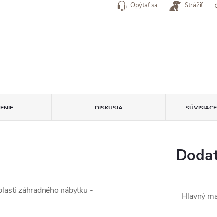
Opýtať sa
Strážiť
ENIE
DISKUSIA
SÚVISIAC
Dodat
blasti záhradného nábytku -
Hlavný ma