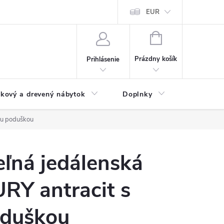
ochrany osobných údajov
Doprava a platba
EUR
Veľkoobchod - import
NÁKUPNÝ
KOŠÍK
Prázdny košík
Prihlásenie
íkový a drevený nábytok
Doplnky
Pergoly
vou poduškou
ľná jedálenská
URY antracit s
oduškou