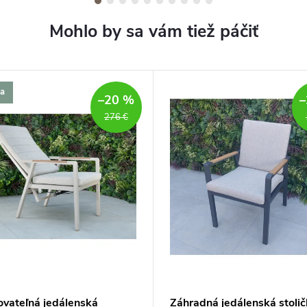
a
–20 %
–
276 €
ovateľná jedálenská
Záhradná jedálenská stoli