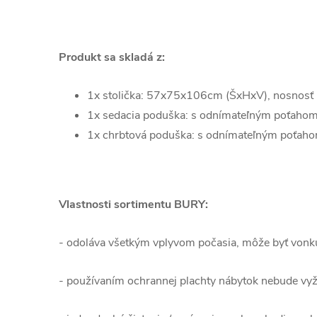
Produkt sa skladá z:
1x stolička: 57
x75x106c
m (ŠxHxV), nosnosť
1x sedacia poduška: s odnímateľným poťahom
1x chrbtová poduška: s odnímateľným poťaho
Vlastnosti sortimentu BURY:
- odoláva všetkým vplyvom počasia, môže byť vonk
- používaním ochrannej plachty nábytok nebude vyž