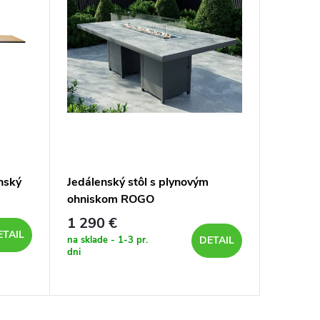
enský
Jedálenský stôl s plynovým
Drevený
ohniskom ROGO
stôl ME
1 290 €
580 €
ETAIL
na sklade - 1-3 pr.
Dostupnos
DETAIL
dni
napíšte/za
nám