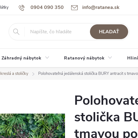
0904 090 350
info@ratanea.sk
látky
Reklamácie a záruka
Obchodné podmienky
Podmienky 
HĽADAŤ
Záhradný nábytok
Ratanový nábytok
Hlin
kreslá a stoličky
Polohovateľná jedálenská stolička BURY antracit s tma
Polohovate
stolička B
tmavou p