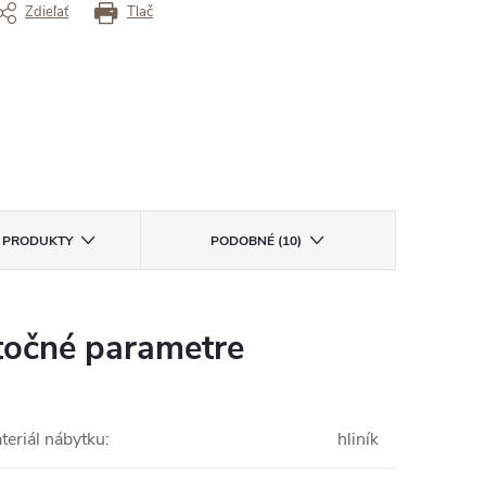
Zdieľať
Tlač
E PRODUKTY
PODOBNÉ (10)
očné parametre
teriál nábytku
:
hliník