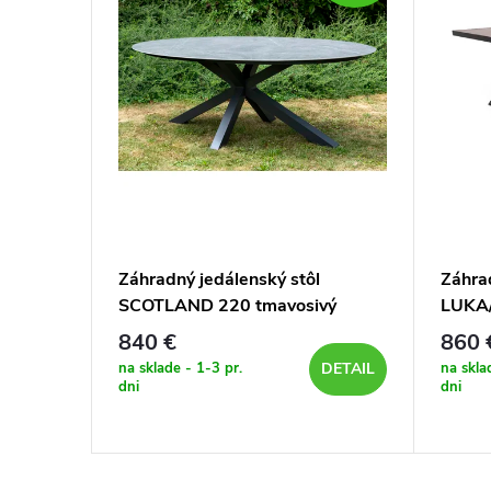
Záhradný jedálenský stôl
Záhrad
SCOTLAND 220 tmavosivý
LUKA
keram
840 €
860 
na sklade - 1-3 pr.
na skla
DETAIL
DETAIL
dni
dni