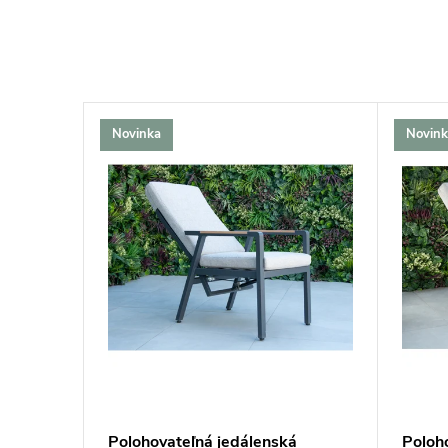
Novinka
Novink
–31 %
190 €
ička
Polohovateľná jedálenská
Poloh