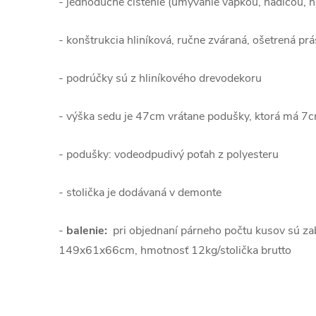
- jednoduché čistenie (umývanie vapkou, hadicou, 
- konštrukcia hliníková, ručne zváraná, ošetrená pr
- podrúčky sú z hliníkového drevodekoru
- výška sedu je 47cm vrátane podušky, ktorá má 7
- podušky:
vodeodpudivý poťah z polyesteru
- stolička je dodávaná v demonte
-
balenie:
pri objednaní párneho počtu kusov sú za
149x61x66cm, hmotnosť 12kg/stolička brutto