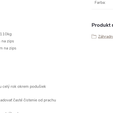
Farba
:
Produkt n
 110kg
Záhradné
 na zips
m na zips
u celý rok okrem podušiek
adovať časté čistenie od prachu