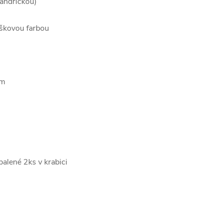
handričkou)
áškovou farbou
cm
balené 2ks v krabici