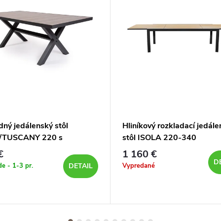
ný jedálenský stôl
Hliníkový rozkladací jedál
/TUSCANY 220 s
stôl ISOLA 220-340
ickými doskami
€
1 160 €
D
de - 1-3 pr.
Vypredané
DETAIL