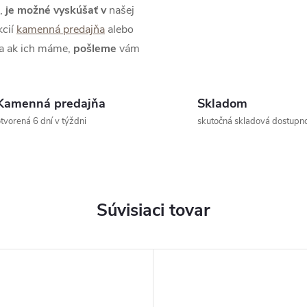
,
je možné
vyskúšať
v
našej
kcií
kamenná predajňa
alebo
 a ak ich máme,
pošleme
vám
Kamenná predajňa
Skladom
tvorená 6 dní v týždni
skutočná skladová dostupn
Súvisiaci tovar