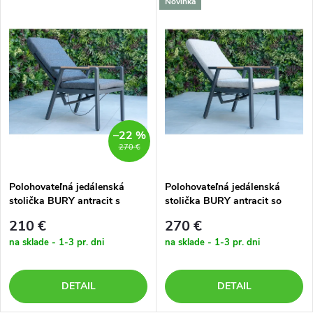
Novinka
–22 %
270 €
Polohovateľná jedálenská
Polohovateľná jedálenská
stolička BURY antracit s
stolička BURY antracit so
tmavou poduškou
svetlou poduškou
210 €
270 €
na sklade - 1-3 pr. dni
na sklade - 1-3 pr. dni
DETAIL
DETAIL