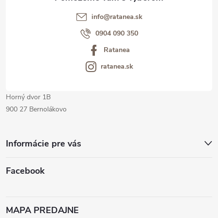
t
info@ratanea.sk
i
0904 090 350
Ratanea
e
ratanea.sk
Horný dvor 1B
900 27 Bernolákovo
Informácie pre vás
Facebook
MAPA PREDAJNE