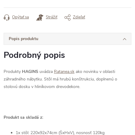
Opýtať sa
Strážiť
Zdieľať
Popis produktu
Podrobný popis
Produkty
HAGINS
uvádza
Ratanea.sk
ako novinku v oblasti
záhradného nábytku. Stôl má hrubú konštrukciu, doplnenú o
stolovú dosku v hliníkovom drevodekore.
Produkt sa skladá z:
1x stôl:
220
x92x74cm (ŠxHxV), nosnosť 120kg