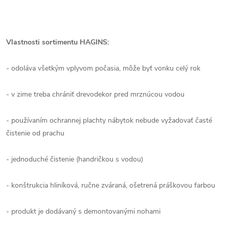
Vlastnosti sortimentu HAGINS:
- odoláva všetkým vplyvom počasia, môže byť vonku celý rok
- v zime treba chrániť drevodekor pred mrznúcou vodou
- používaním ochrannej plachty nábytok nebude vyžadovať časté
čistenie od prachu
- jednoduché čistenie (handričkou s vodou)
- konštrukcia hliníková, ručne zváraná, ošetrená práškovou farbou
- produkt je dodávaný s demontovanými nohami