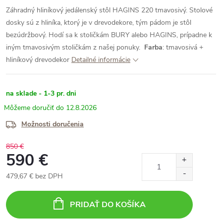
Záhradný hliníkový jedálenský stôl HAGINS 220 tmavosivý. Stolové
dosky sú z hliníka, ktorý je v drevodekore, tým pádom je stôl
bezúdržbový. Hodí sa k stoličkám BURY alebo HAGINS, prípadne k
iným tmavosivým stoličkám z našej ponuky.
Farba
: tmavosivá +
hliníkový drevodekor
Detailné informácie
na sklade - 1-3 pr. dni
12.8.2026
Možnosti doručenia
850 €
590 €
479,67 € bez DPH
Jednotková
cena:
PRIDAŤ DO KOŠÍKA