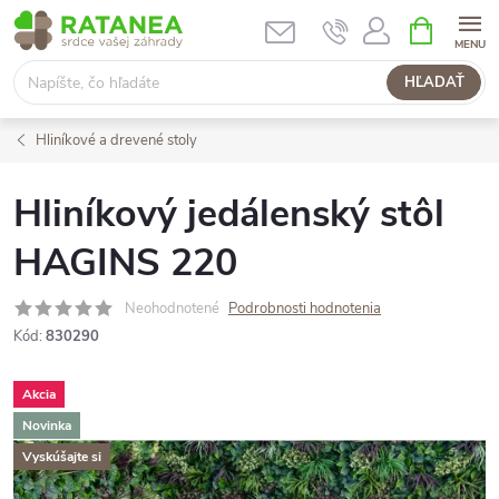
Prejsť
NÁKUPN
KOŠÍK
na
obsah
HĽADAŤ
Hliníkové a drevené stoly
Hliníkový jedálenský stôl
HAGINS 220
Neohodnotené
Podrobnosti hodnotenia
Kód:
830290
Akcia
Novinka
Vyskúšajte si