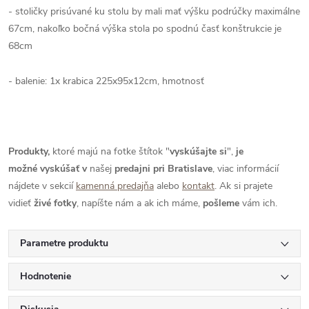
- stoličky prisúvané ku stolu by mali mať výšku podrúčky maximálne
67cm, nakoľko bočná výška stola po spodnú časť konštrukcie je
68cm
- balenie: 1x krabica 225x95x12cm, hmotnosť
Produkty,
ktoré majú na fotke štítok "
vyskúšajte si
",
je
možné
vyskúšať
v
našej
predajni pri Bratislave
, viac informácií
nájdete v sekcií
kamenná predajňa
alebo
kontakt
. Ak si prajete
vidieť
živé
fotky
, napíšte nám a ak ich máme,
pošleme
vám ich.
Parametre produktu
Hodnotenie