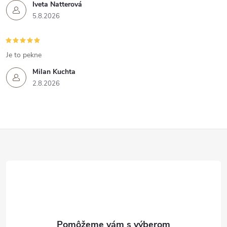
Iveta Natterová
5.8.2026
Je to pekne
Milan Kuchta
2.8.2026
Z
á
p
ä