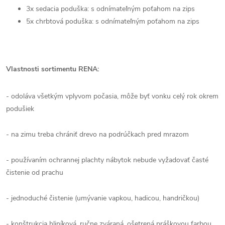
3x sedacia poduška: s odnímateľným poťahom na zips
5x chrbtová poduška: s odnímateľným poťahom na zips
Vlastnosti sortimentu RENA:
- odoláva všetkým vplyvom počasia, môže byť vonku celý rok okrem
podušiek
- na zimu treba chrániť drevo na podrúčkach pred mrazom
- používaním ochrannej plachty nábytok nebude vyžadovať časté
čistenie od prachu
- jednoduché čistenie (umývanie vapkou, hadicou, handričkou)
- konštrukcia hliníková, ručne zváraná, ošetrená práškovou farbou