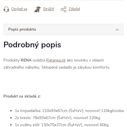
Opýtať sa
Strážiť
Zdieľať
Popis produktu
Podrobný popis
Produkty
RENA
uvádza
Ratanea.sk
ako novinku v oblasti
záhradného nábytku. Sklopené sedadlo je zárukou komfortu.
Produkt sa skladá z:
1x trojsedačka: 210x93x67cm (ŠxHxV), nosnosť 110kg/osoba
2x kreslo: 78x93x67cm (ŠxHxV), nosnosť 120kg
1x oválny stôl: 130x70x37cm (ŠxHxV), nosnosť 60kg