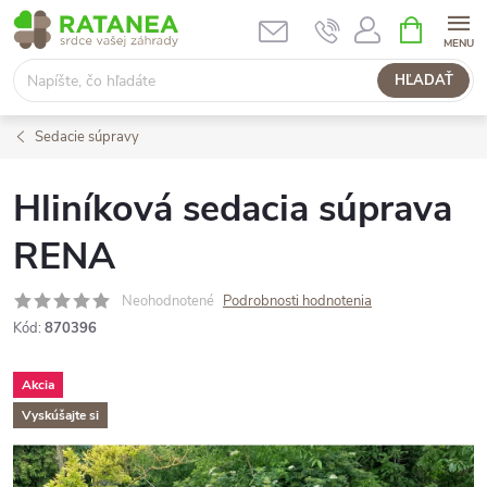
Prejsť
NÁKUPN
KOŠÍK
na
obsah
HĽADAŤ
Sedacie súpravy
Hliníková sedacia súprava
RENA
Neohodnotené
Podrobnosti hodnotenia
Kód:
870396
Akcia
Vyskúšajte si