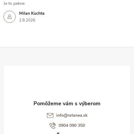
Je to pekne
Milan Kuchta
2.8.2026
Z
á
p
ä
t
info@ratanea.sk
i
0904 090 350