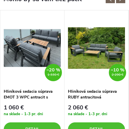
–20 %
–10 %
1 330 €
2 290 €
Hliníková sedacia súprava
Hliníková sedacia súprava
EMOT 3 WPC antracit s
RUBY antracitová
tmavými poduškami
1 060 €
2 060 €
na sklade - 1-3 pr. dni
na sklade - 1-3 pr. dni