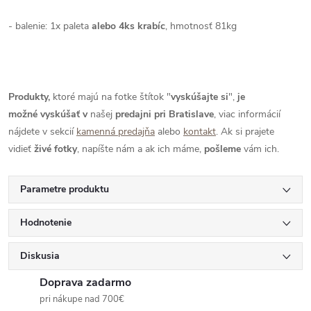
- balenie: 1x paleta
alebo 4ks krabíc
, hmotnosť 81kg
Produkty,
ktoré majú na fotke štítok "
vyskúšajte si
",
je
možné
vyskúšať
v
našej
predajni pri Bratislave
, viac informácií
nájdete v sekcií
kamenná predajňa
alebo
kontakt
. Ak si prajete
vidieť
živé
fotky
, napíšte nám a ak ich máme,
pošleme
vám ich.
Parametre produktu
Hodnotenie
Diskusia
Doprava zadarmo
pri nákupe nad 700€