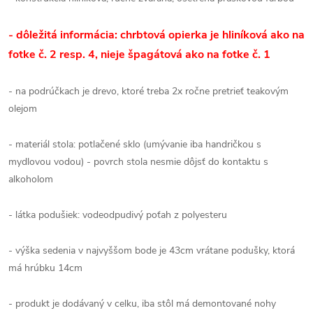
- dôležitá informácia: chrbtová opierka je hliníková ako na
fotke č. 2 resp. 4, nieje špagátová ako na fotke č. 1
- na podrúčkach je drevo, ktoré treba 2x ročne pretrieť teakovým
olejom
- materiál stola: potlačené sklo (umývanie iba handričkou s
mydlovou vodou) - povrch stola nesmie dôjsť do kontaktu s
alkoholom
- látka podušiek: vodeodpudivý poťah z polyesteru
- výška sedenia v najvyššom bode je 43cm vrátane podušky, ktorá
má hrúbku 14cm
- produkt je dodávaný v celku, iba stôl má demontované nohy