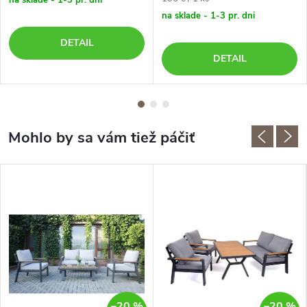
cena:
na sklade - 1-3 pr. dni
DETAIL
DETAIL
–20 %
–20 %