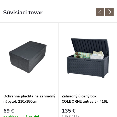
Súvisiaci tovar
Ochranná plachta na záhradný
Záhradný úložný box
nábytok 210x180cm
COLBORNE antracit - 416L
69 €
135 €
Jednotková
135 € / 1 ks
na sklade - 1-3 pr. dni