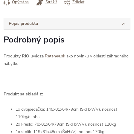
Opýtať sa
Strážiť
Zdieľať
Popis produktu
Podrobný popis
Produkty
RIO
uvádza
Ratanea.sk
ako novinku v oblasti záhradného
nábytku.
Produkt sa skladá z:
1x dvojsedačka: 145x81x64/79cm (ŠxHxV/V), nosnosť
110kg/osoba
2x kreslo: 78x81x64/79cm (ŠxHxV/V), nosnosť 120kg
1x stolík: 119x61x48cm (ŠxHxV), nosnosť 70kg