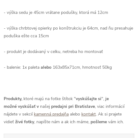
- výška sedu je 45cm vrátane podušky, ktorá má 12cm
- výška chrbtovej opierky po konštrukciu je 64cm, nad ňu presahuje
poduška ešte cca 15cm
- produkt je dodávaný v celku, netreba ho montovať
- balenie: 1x paleta
alebo
163x85x71cm, hmotnosť 50kg
Produkty,
ktoré majú na fotke štítok "
vyskúšajte si
",
je
možné
vyskúšať
v
našej
predajni pri Bratislave
, viac informácií
nájdete v sekcií
kamenná predajňa
alebo
kontakt
. Ak si prajete
vidieť
živé
fotky
, napíšte nám a ak ich máme,
pošleme
vám ich.