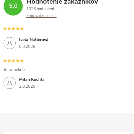
Hodnotenie zákazníkov
5,0
1026 hodnotení
Zobraziť recenzie
Iveta Natterová
5.8.2026
Je to pekne
Milan Kuchta
2.8.2026
Z