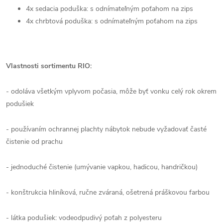
4x sedacia poduška: s odnímateľným poťahom na zips
4x chrbtová poduška: s odnímateľným poťahom na zips
Vlastnosti sortimentu RIO:
- odoláva všetkým vplyvom počasia, môže byť vonku celý rok okrem
podušiek
- používaním ochrannej plachty nábytok nebude vyžadovať časté
čistenie od prachu
- jednoduché čistenie (umývanie vapkou, hadicou, handričkou)
- konštrukcia hliníková, ručne zváraná, ošetrená práškovou farbou
- látka podušiek: vodeodpudivý poťah z polyesteru