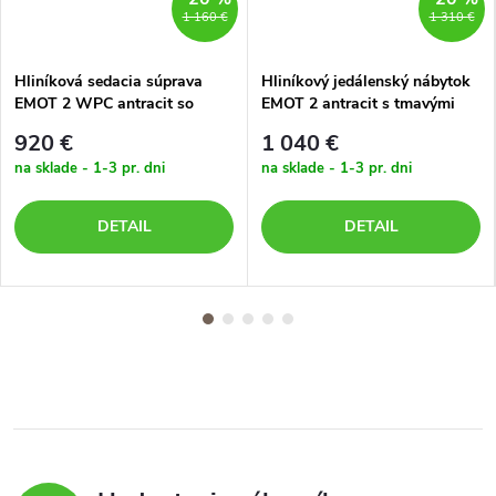
1 160 €
1 310 €
Hliníková sedacia súprava
Hliníkový jedálenský nábytok
EMOT 2 WPC antracit so
EMOT 2 antracit s tmavými
svetlými poduškami
poduškami
920 €
1 040 €
na sklade - 1-3 pr. dni
na sklade - 1-3 pr. dni
DETAIL
DETAIL