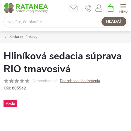
Prejsť
NÁKUPN
KOŠÍK
na
obsah
HĽADAŤ
Sedacie súpravy
Hliníková sedacia súprava
RIO tmavosivá
Neohodnotené
Podrobnosti hodnotenia
Kód:
805542
Akcia