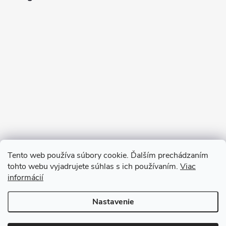
Tento web používa súbory cookie. Ďalším prechádzaním
tohto webu vyjadrujete súhlas s ich používaním.
Viac
informácií
Sledovať na Instagrame
Nastavenie
Copyright 2026
Ratanea.sk
. Všetky práva vyhradené.
Upraviť nastavenie
cookies