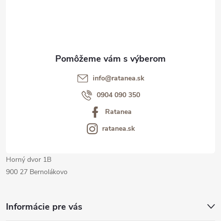
á
p
ä
t
info@ratanea.sk
i
0904 090 350
Ratanea
e
ratanea.sk
Horný dvor 1B
900 27 Bernolákovo
Informácie pre vás