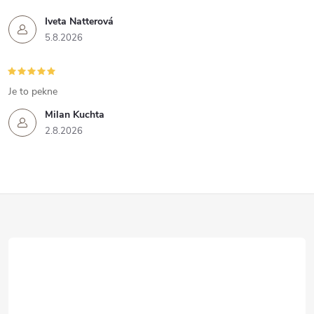
Iveta Natterová
5.8.2026
Je to pekne
Milan Kuchta
2.8.2026
Z
á
p