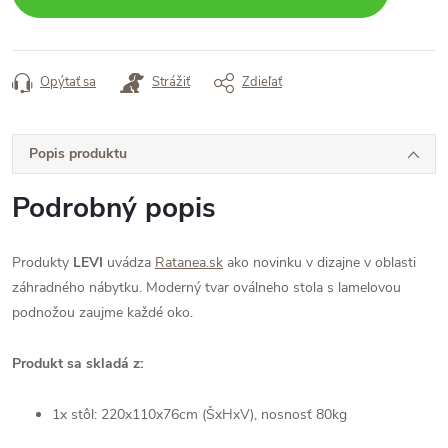
Opýtať sa
Strážiť
Zdieľať
Popis produktu
Podrobný popis
Produkty
LEVI
uvádza
Ratanea.sk
ako novinku v dizajne v oblasti
záhradného nábytku. Moderný tvar oválneho stola s lamelovou
podnožou zaujme každé oko.
Produkt sa skladá z:
1x stôl: 220x110x76cm (ŠxHxV), nosnosť 80kg