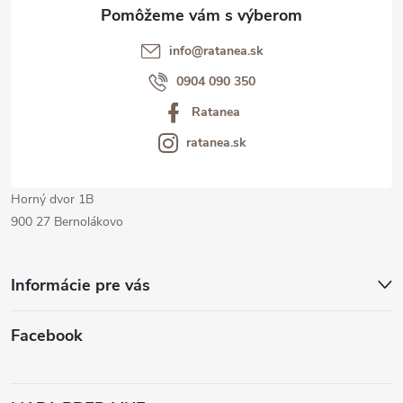
ä
t
info@ratanea.sk
i
0904 090 350
Ratanea
e
ratanea.sk
Horný dvor 1B
900 27 Bernolákovo
Informácie pre vás
Facebook