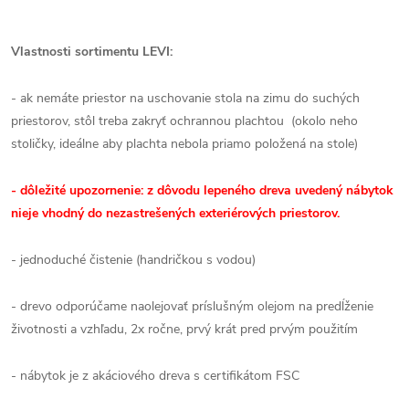
Vlastnosti sortimentu LEVI:
- ak nemáte priestor na uschovanie stola na zimu do suchých
priestorov, stôl treba zakryť ochrannou plachtou (okolo neho
stoličky, ideálne aby plachta nebola priamo položená na stole)
- dôležité upozornenie: z dôvodu lepeného dreva uvedený nábytok
nieje vhodný do nezastrešených exteriérových priestorov.
- jednoduché čistenie (handričkou s vodou)
- drevo odporúčame naolejovať príslušným olejom na predĺženie
životnosti a vzhľadu, 2x ročne, prvý krát pred prvým použitím
- nábytok je z akáciového dreva s certifikátom FSC