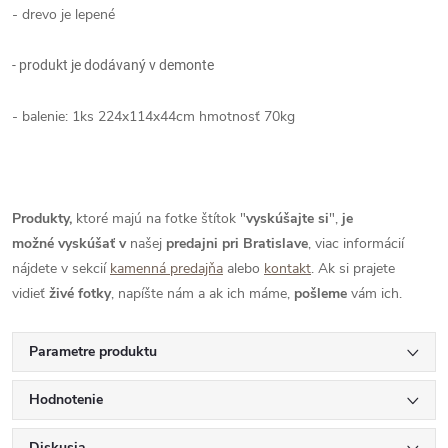
- drevo je lepené
- produkt je dodávaný v demonte
- balenie: 1ks 224x114x44cm hmotnosť 70kg
Produkty,
ktoré majú na fotke štítok "
vyskúšajte si
",
je
možné
vyskúšať
v
našej
predajni pri Bratislave
, viac informácií
nájdete v sekcií
kamenná predajňa
alebo
kontakt
. Ak si prajete
vidieť
živé
fotky
, napíšte nám a ak ich máme,
pošleme
vám ich.
Parametre produktu
Hodnotenie
Diskusia