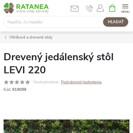
Prejsť
NÁKUPN
KOŠÍK
na
obsah
HĽADAŤ
Hliníkové a drevené stoly
Drevený jedálenský stôl
LEVI 220
Neohodnotené
Podrobnosti hodnotenia
Kód:
919098