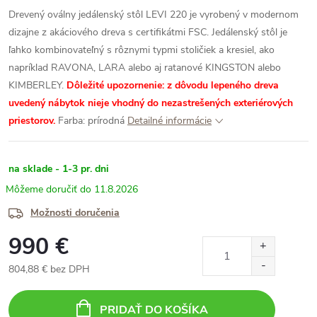
Drevený oválny jedálenský stôl LEVI 220
je vyrobený v modernom
dizajne z akáciového dreva s certifikátmi FSC. Jedálenský stôl je
ľahko kombinovateľný s rôznymi typmi stoličiek a kresiel, ako
napríklad RAVONA, LARA alebo aj ratanové KINGSTON alebo
KIMBERLEY.
Dôležité upozornenie: z dôvodu lepeného dreva
uvedený nábytok nieje vhodný do nezastrešených exteriérových
priestorov.
Farba: prírodná
Detailné informácie
na sklade - 1-3 pr. dni
11.8.2026
Možnosti doručenia
990 €
804,88 € bez DPH
Jednotková
cena:
PRIDAŤ DO KOŠÍKA