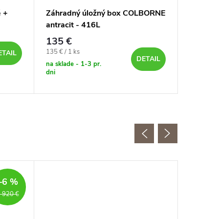
 +
Záhradný úložný box COLBORNE
Ratanov
antracit - 416L
svetlo-
135 €
350 €
Jednotková
135 € / 1 ks
na sklade 
ETAIL
DETAIL
dni
cena:
na sklade - 1-3 pr.
dni
–6 %
 920 €