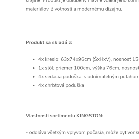
krajine. Produkt je obľúbený hlavne vďaka jeho komf
materiálov, životnosti a modernému dizajnu.
Produkt sa skladá z:
4x kreslo: 63x74x96cm (ŠxHxV), nosnosť 1
1x stôl: priemer 100cm, výška 76cm, nosnos
4x sedacia poduška: s odnímateľným poťahom
4x chrbtová poduška
Vlastnosti sortimentu KINGSTON:
- odoláva všetkým vplyvom počasia, môže byť vonku