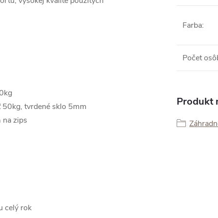
ortu, vysokej kvalite použitých
Farba
:
Počet osô
50kg
Produkt n
ť 50kg, tvrdené sklo 5mm
 na zips
Záhradné
 celý rok