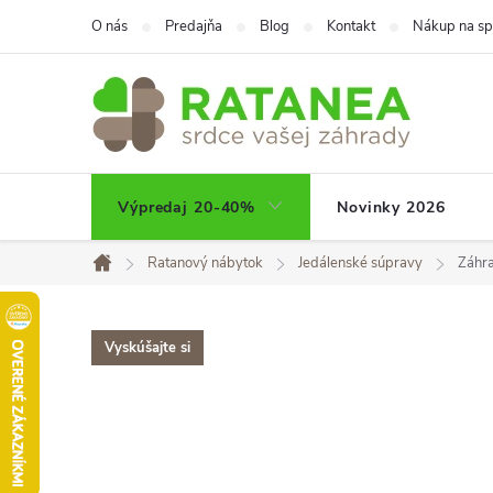
Prejsť
O nás
Predajňa
Blog
Kontakt
Nákup na sp
na
obsah
Výpredaj 20-40%
Novinky 2026
Ratanový nábytok
Jedálenské súpravy
Záhr
Domov
Vyskúšajte si