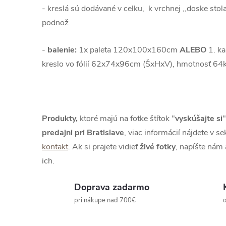
- kreslá sú dodávané v celku, k vrchnej ,,doske stol
podnož
-
balenie:
1x paleta 120x100x160cm
ALEBO
1.
ka
kreslo vo fólií 62x74x96cm (ŠxHxV), hmotnosť 64
Produkty,
ktoré majú na fotke štítok "
vyskúšajte si
"
predajni pri Bratislave
, viac informácií nájdete v se
kontakt
. Ak si prajete vidieť
živé
fotky
, napíšte nám
ich.
Doprava zadarmo
pri nákupe nad 700€
o