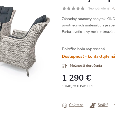
Neohodnotené
Po
Záhradný ratanový nábytok KING
prvotriednych materiálov a je š
Farba: svetlo-sivý melír + tmavá
Položka bola vypredaná…
Dostupnosť - kontaktujte n
Možnosti doručenia
1 290 €
1 048,78 € bez DPH
Jednotková
cena:
Opýtať sa
Strážiť