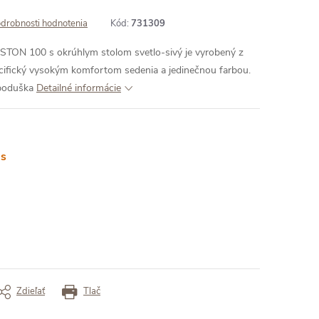
drobnosti hodnotenia
Kód:
731309
STON 100 s okrúhlym stolom svetlo-sivý je vyrobený z
pecifický vysokým komfortom sedenia a jedinečnou farbou.
 poduška
Detailné informácie
ás
Zdieľať
Tlač