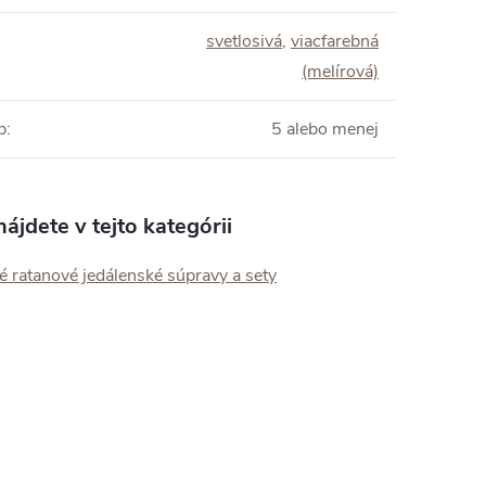
svetlosivá
,
viacfarebná
(melírová)
b
:
5 alebo menej
ájdete v tejto kategórii
 ratanové jedálenské súpravy a sety