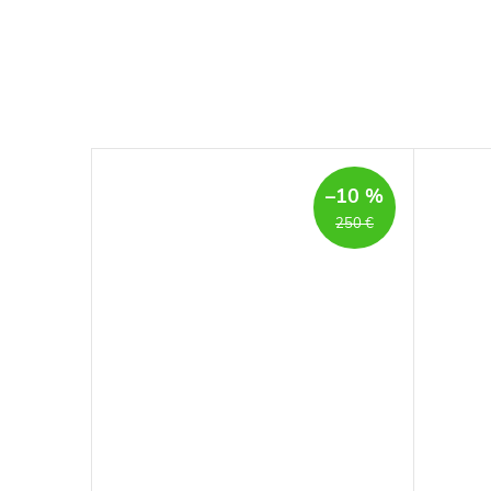
–23 %
–10 %
220 €
250 €