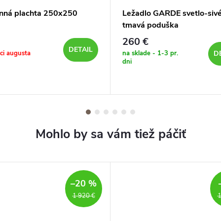
nná plachta 250x250
Ležadlo GARDE svetlo-sivé
tmavá poduška
260 €
DETAIL
ici augusta
na sklade - 1-3 pr.
D
dni
–20 %
1 920 €
1