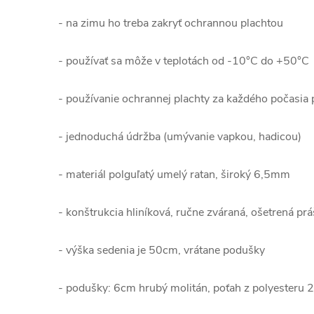
- na zimu ho treba zakryť ochrannou plachtou
- používať sa môže v teplotách od -10°C do +50°C
- používanie ochrannej plachty za každého počasia 
- jednoduchá údržba (umývanie vapkou, hadicou)
- materiál polguľatý umelý ratan, široký 6,5mm
- konštrukcia hliníková, ručne zváraná, ošetrená pr
- výška sedenia je 50cm, vrátane podušky
- podušky: 6cm hrubý molitán, poťah z polyesteru