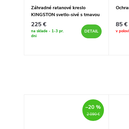
ka
Záhradné ratanové kreslo
Ochra
s tmavou
KINGSTON svetlo-sivé s tmavou
poduškou
225 €
85 €
na sklade - 1-3 pr.
v polov
DETAIL
DETAIL
dni
–20 %
2 090 €