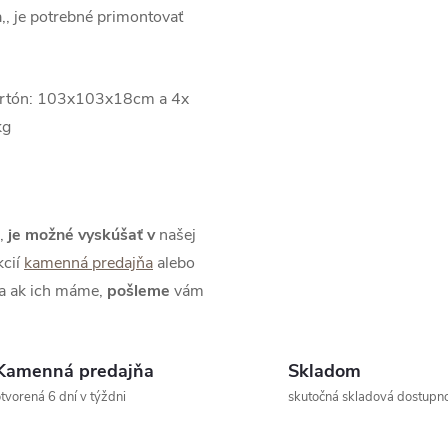
a,, je potrebné primontovať
rtón: 103x103x18cm a 4x
kg
,
je možné
vyskúšať
v
našej
kcií
kamenná predajňa
alebo
 a ak ich máme,
pošleme
vám
Kamenná predajňa
Skladom
tvorená 6 dní v týždni
skutočná skladová dostupn