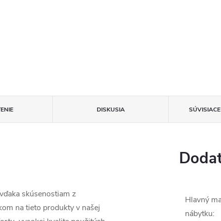
ENIE
DISKUSIA
SÚVISIAC
Dodat
 vďaka skúsenostiam z
Hlavný ma
om na tieto produkty v našej
nábytku
: