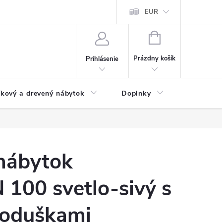
ochrany osobných údajov
Doprava a platba
EUR
Veľkoobchod - import
NÁKUPNÝ
KOŠÍK
Prázdny košík
Prihlásenie
íkový a drevený nábytok
Doplnky
Pergoly
nábytok
100 svetlo-sivý s
oduškami