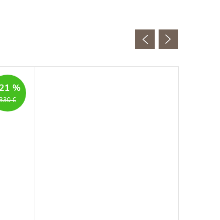
21 %
330 €