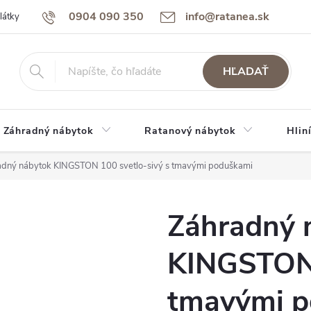
0904 090 350
info@ratanea.sk
látky
Reklamácie a záruka
Obchodné podmienky
Podmienky 
HĽADAŤ
Záhradný nábytok
Ratanový nábytok
Hlin
adný nábytok KINGSTON 100 svetlo-sivý s tmavými poduškami
Záhradný 
KINGSTON 
tmavými p