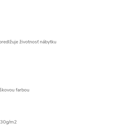
predlžuje životnosť nábytku
áškovou farbou
 230g/m2