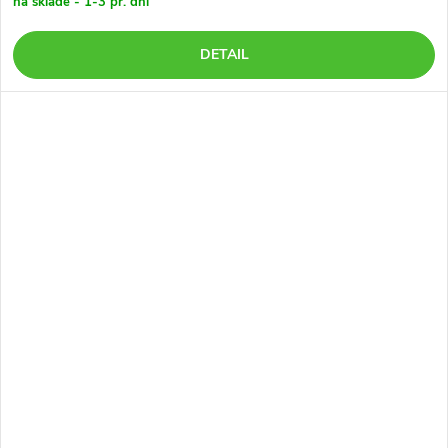
na sklade - 1-3 pr. dni
DETAIL