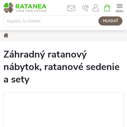
Prejsť
NÁKUPN
KOŠÍK
na
obsah
HĽADAŤ
Domov
Záhradný ratanový
nábytok, ratanové sedenie
a sety