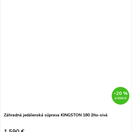
–20 %
1 990 €
Záhradná jedálenská súprava KINGSTON 180 žlto-sivá
1 590 €