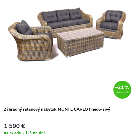
–21 %
2 030 €
Záhradný ratanový nábytok MONTE CARLO hnedo-sivý
1 590 €
na sklade - 1-3 pr. dni