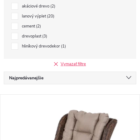
akáciové drevo
2
lanový výplet
20
cement
2
drevoplast
3
hliníkový drevodekor
1
Vymazať filtre
R
Najpredávanejšie
a
Najlacnejšie
V
Najdrahšie
d
ý
Abecedne
e
p