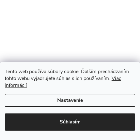
Tento web používa súbory cookie. Ďalším prechádzaním
tohto webu vyjadrujete súhlas s ich používaním.
Viac
informácií
Nastavenie
–10 %
260 €
Súhlasím
Záhradné ratanové kreslo KINGSTON žlto-sivé s tmavými
poduškami