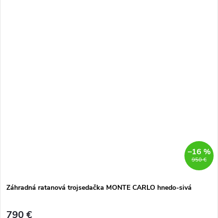
–16 %
950 €
Záhradná ratanová trojsedačka MONTE CARLO hnedo-sivá
790 €