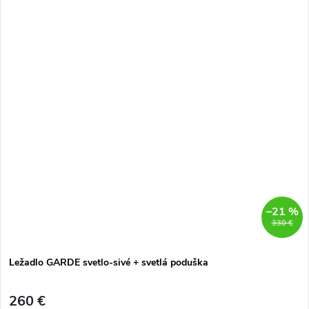
–21 %
330 €
Ležadlo GARDE svetlo-sivé + svetlá poduška
260 €