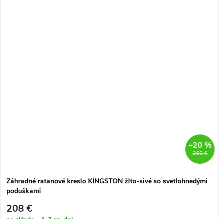
–20 %
260 €
Záhradné ratanové kreslo KINGSTON žlto-sivé so svetlohnedými
poduškami
208 €