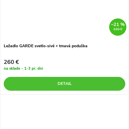
–21 %
330 €
Ležadlo GARDE svetlo-sivé + tmavá poduška
260 €
na sklade - 1-3 pr. dni
DETAIL