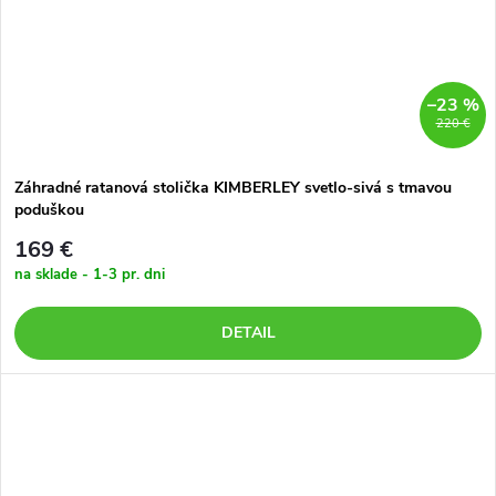
–23 %
220 €
Záhradné ratanová stolička KIMBERLEY svetlo-sivá s tmavou
poduškou
169 €
na sklade - 1-3 pr. dni
DETAIL