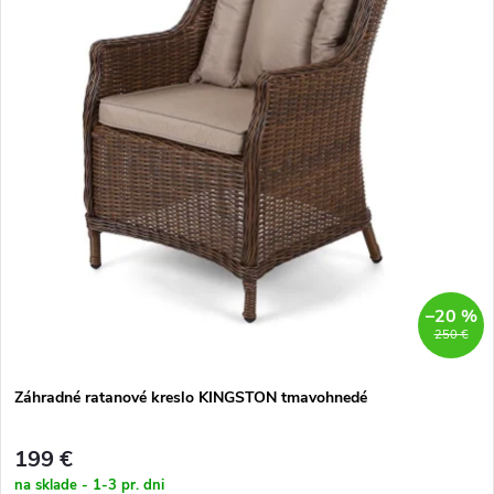
n
i
i
s
e
p
p
r
r
o
o
d
–20 %
d
250 €
u
u
k
Záhradné ratanové kreslo KINGSTON tmavohnedé
k
t
199 €
na sklade - 1-3 pr. dni