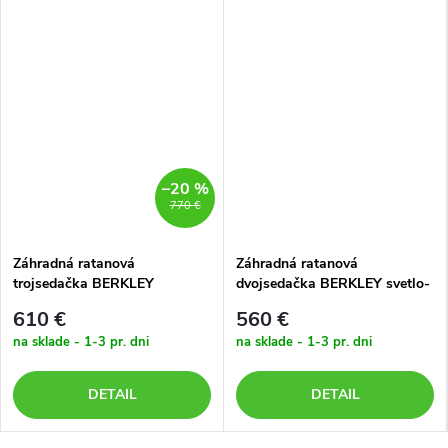
–20 %
770 €
Záhradná ratanová
Záhradná ratanová
trojsedačka BERKLEY
dvojsedačka BERKLEY svetlo-
tmavohnedá
sivá so svetlými poduškami
610 €
560 €
na sklade - 1-3 pr. dni
na sklade - 1-3 pr. dni
DETAIL
DETAIL