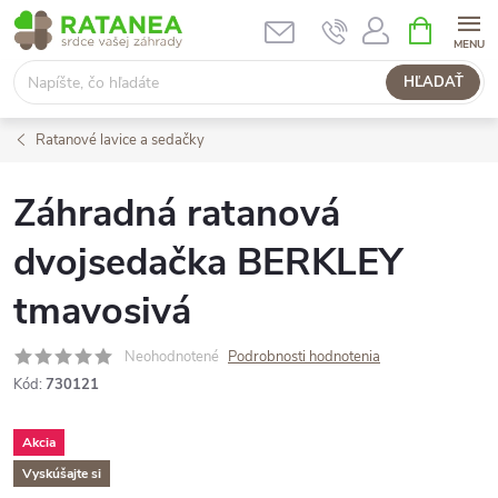
Prejsť
NÁKUPN
KOŠÍK
na
obsah
HĽADAŤ
Ratanové lavice a sedačky
Záhradná ratanová
dvojsedačka BERKLEY
tmavosivá
Neohodnotené
Podrobnosti hodnotenia
Kód:
730121
Akcia
Vyskúšajte si