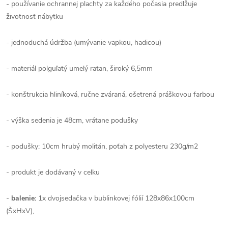
- používanie ochrannej plachty za každého počasia predlžuje
životnosť nábytku
- jednoduchá údržba (umývanie vapkou, hadicou)
- materiál polguľatý umelý ratan, široký 6,5mm
- konštrukcia hliníková, ručne zváraná, ošetrená práškovou farbou
- výška sedenia je 48cm, vrátane podušky
- podušky: 10cm hrubý molitán, poťah z polyesteru 230g/m2
- produkt je dodávaný v celku
-
balenie:
1x dvojsedačka v bublinkovej fólií 128x86x100cm
(ŠxHxV),