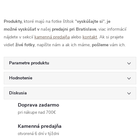
Produkty,
ktoré majú na fotke štítok "
vyskúšajte si
",
je
možné
vyskúšať
v
našej
predajni pri Bratislave
, viac informácií
nájdete v sekcií
kamenná predajňa
alebo
kontakt
. Ak si prajete
vidieť
živé
fotky
, napíšte nám a ak ich máme,
pošleme
vám ich.
Parametre produktu
Hodnotenie
Diskusia
Doprava zadarmo
pri nákupe nad 700€
Kamenná predajňa
otvorená 6 dní v týždni