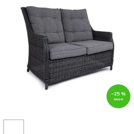
–25 %
560 €