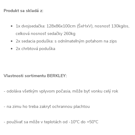
Produkt sa skladá z:
1x dvojsedačka: 128x86x100cm (ŠxHxV), nosnosť 130kg/os,
celková nosnosť sedačky 260kg
2x sedacia poduška: s odnímateľným poťahom na zips
2x chrbtová poduška
Vlastnosti sortimentu BERKLEY:
- odoláva všetkým vplyvom počasia, môže byť vonku celý rok
- na zimu ho treba zakryť ochrannou plachtou
- používať sa môže v teplotách od -10°C do +50°C