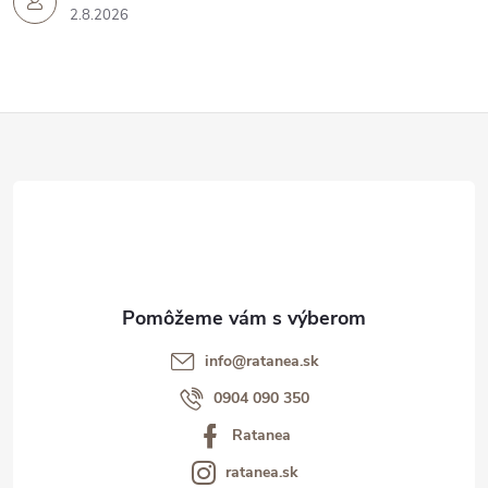
2.8.2026
Z
á
p
ä
t
info@ratanea.sk
i
0904 090 350
Ratanea
e
ratanea.sk