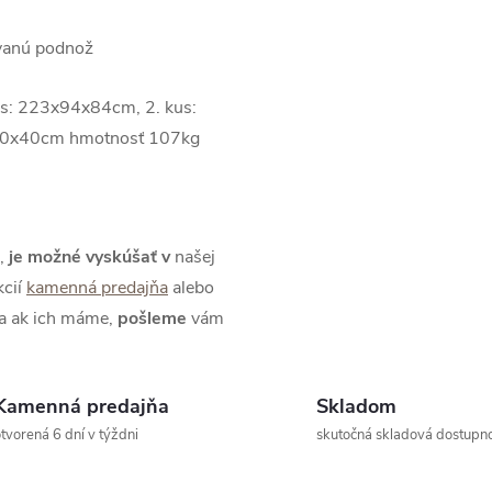
ovanú podnož
s: 223x94x84cm, 2. kus:
50x40cm hmotnosť 107kg
,
je možné
vyskúšať
v
našej
kcií
kamenná predajňa
alebo
 a ak ich máme,
pošleme
vám
Kamenná predajňa
Skladom
tvorená 6 dní v týždni
skutočná skladová dostupn