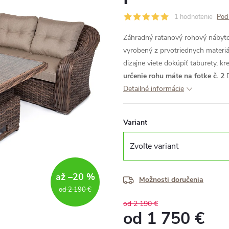
1 hodnotenie
Pod
Záhradný ratanový rohový nábyt
vyrobený z prvotriednych materi
dizajne viete dokúpiť taburety, kr
určenie rohu máte na fotke č. 2
Detailné informácie
Variant
až –20 %
Možnosti doručenia
od 2 190 €
od 2 190 €
od
1 750 €