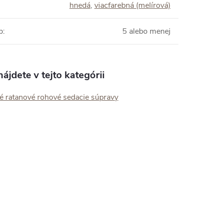
hnedá
,
viacfarebná (melírová)
b
:
5 alebo menej
ájdete v tejto kategórii
é ratanové rohové sedacie súpravy