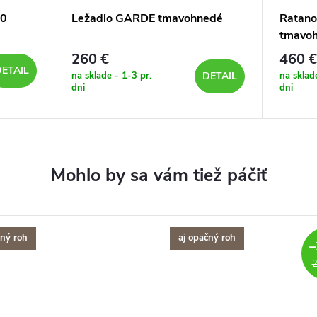
20
Ležadlo GARDE tmavohnedé
Ratano
tmavo
260 €
460 €
ETAIL
na sklade - 1-3 pr.
na sklad
DETAIL
dni
dni
čný roh
aj opačný roh
–
2