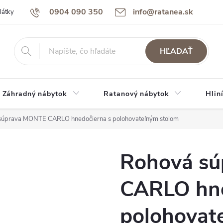
0904 090 350
info@ratanea.sk
látky
Reklamácie a záruka
Obchodné podmienky
Podmienky 
HĽADAŤ
Záhradný nábytok
Ratanový nábytok
Hlin
súprava MONTE CARLO hnedočierna s polohovateľným stolom
Rohová s
CARLO hne
polohovat