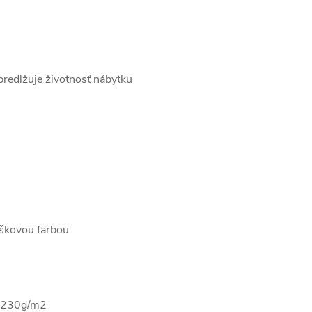
predlžuje životnosť nábytku
m
áškovou farbou
u 230g/m2