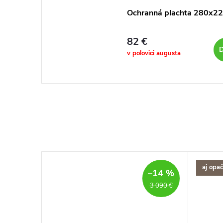
Ochranná plachta 280x2
82 €
D
v polovici augusta
aj opa
–14 %
3 090 €