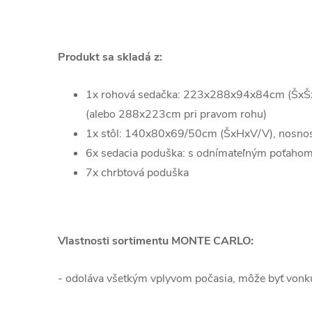
Produkt sa skladá z:
1x rohová sedačka: 223x288x94x84cm (ŠxŠx
(alebo 288x223cm pri pravom rohu)
1x stôl: 140x80x69/50cm (ŠxHxV/V), nosnos
6x sedacia poduška: s odnímateľným poťahom
7x chrbtová poduška
Vlastnosti sortimentu MONTE CARLO:
- odoláva všetkým vplyvom počasia, môže byť vonku