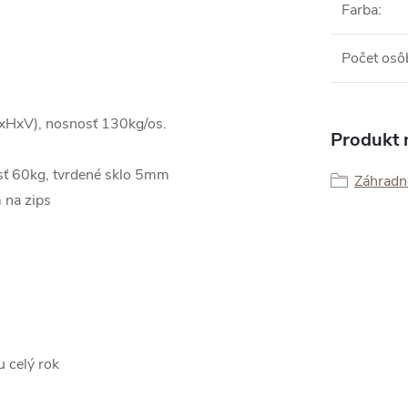
Farba
:
Počet osô
HxV), nosnosť 130kg/os.
Produkt n
ť 60kg, tvrdené sklo 5mm
Záhradn
 na zips
 celý rok