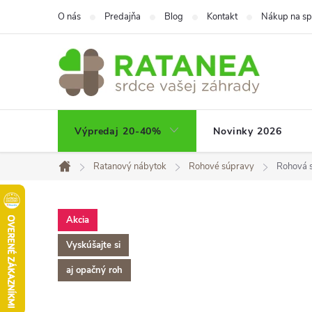
Prejsť
O nás
Predajňa
Blog
Kontakt
Nákup na sp
na
obsah
Výpredaj 20-40%
Novinky 2026
Ratanový nábytok
Rohové súpravy
Rohová 
Domov
Akcia
Vyskúšajte si
aj opačný roh