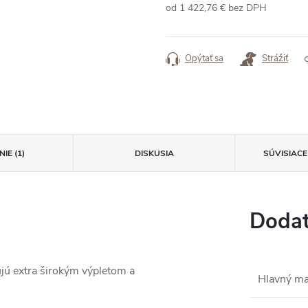
od
1 422,76 €
bez DPH
Jednotková
cena:
Opýtať sa
Strážiť
IE (1)
DISKUSIA
SÚVISIAC
Dodat
jú extra širokým výpletom a
Hlavný ma