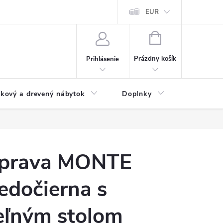
ochrany osobných údajov
Doprava a platba
EUR
Veľkoobchod - import
NÁKUPNÝ
KOŠÍK
Prázdny košík
Prihlásenie
íkový a drevený nábytok
Doplnky
Pergoly
úprava MONTE
dočierna s
eľným stolom