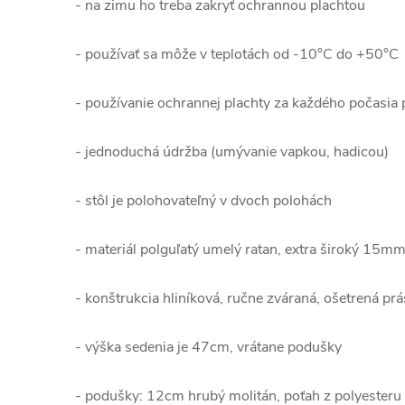
- na zimu ho treba zakryť ochrannou plachtou
- používať sa môže v teplotách od -10°C do +50°C
- používanie ochrannej plachty za každého počasia 
- jednoduchá údržba (umývanie vapkou, hadicou)
- stôl je polohovateľný v dvoch polohách
- materiál polguľatý umelý ratan, extra široký 15m
- konštrukcia hliníková, ručne zváraná, ošetrená pr
- výška sedenia je 47cm, vrátane podušky
- podušky: 12cm hrubý molitán, poťah z polyester