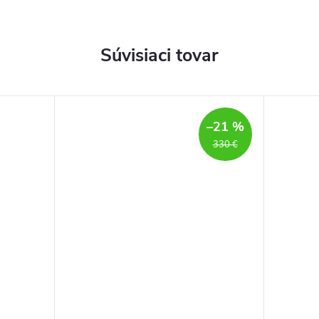
Súvisiaci tovar
–21 %
330 €