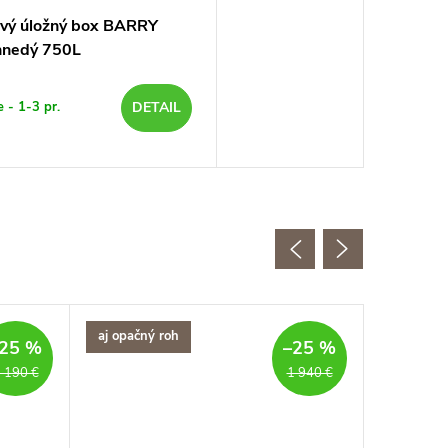
vý úložný box BARRY
hnedý 750L
e - 1-3 pr.
DETAIL
aj opačný roh
25 %
–25 %
 190 €
1 940 €