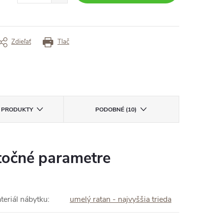
Zdieľať
Tlač
E PRODUKTY
PODOBNÉ (10)
očné parametre
teriál nábytku
:
umelý ratan - najvyššia trieda