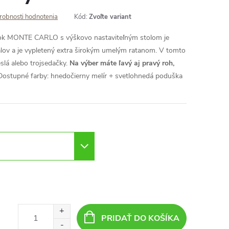
robnosti hodnotenia
Kód:
Zvoľte variant
ok MONTE CARLO s výškovo nastaviteľným stolom je
álov a je vypletený extra širokým umelým ratanom. V tomto
eslá alebo trojsedačky.
Na výber máte ľavý aj pravý roh,
Dostupné farby: hnedočierny melír + svetlohnedá poduška
PRIDAŤ DO KOŠÍKA