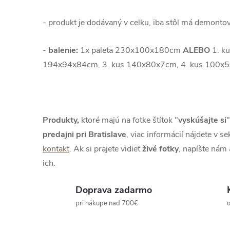
- produkt je dodávaný v celku, iba stôl má demont
-
balenie:
1x paleta 230x100x180cm
ALEBO
1.
ku
194x94x84cm, 3. kus 140x80x7cm, 4. kus 100x
Produkty,
ktoré majú na fotke štítok "
vyskúšajte si
"
predajni pri Bratislave
, viac informácií nájdete v se
kontakt
. Ak si prajete vidieť
živé
fotky
, napíšte nám
ich.
Doprava zadarmo
pri nákupe nad 700€
o