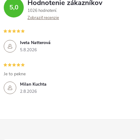
Hodnotenie zákazníkov
5,0
1026 hodnotení
Zobraziť recenzie
Iveta Natterová
5.8.2026
Je to pekne
Milan Kuchta
2.8.2026
Z