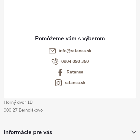
á
p
ä
t
info@ratanea.sk
i
0904 090 350
Ratanea
e
ratanea.sk
Horný dvor 1B
900 27 Bernolákovo
Informácie pre vás