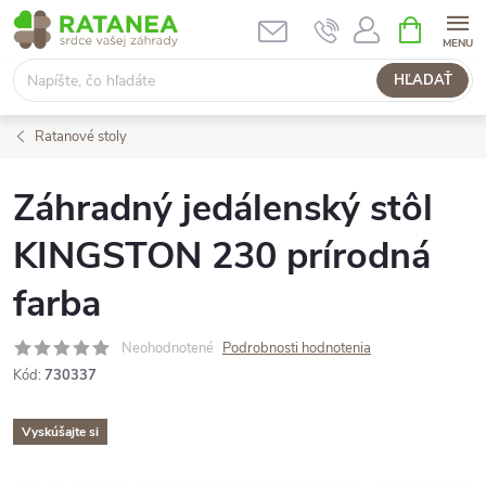
Prejsť
NÁKUPN
KOŠÍK
na
obsah
HĽADAŤ
Ratanové stoly
Záhradný jedálenský stôl
KINGSTON 230 prírodná
farba
Neohodnotené
Podrobnosti hodnotenia
Kód:
730337
Vyskúšajte si