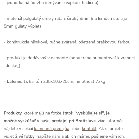
- jednoduchá údržba (umývanie vapkou, hadicou)
- materiál polguľatý umelý ratan, široký 9mm (na lemoch stola je
5mm guľatý výplet)
- konštrukcia hliníková, ručne zváraná, ošetrená práškovou farbou
- produkt je dodávaný v demonte (nohy treba primontovať k vrchnej
,,doske,,)
-
balenie:
1x kartón 235x103x20cm, hmotnosť 72kg
Produkty,
ktoré majú na fotke štítok "
vyskúšajte si
",
je
možné
vyskúšať
v
našej
predajni pri Bratislave
, viac informácií
nájdete v sekcií
kamenná predajňa
alebo
kontakt
. Ak si prajete
vidieť
živé
fotky
, napíšte nám a ak ich máme,
pošleme
vám ich.