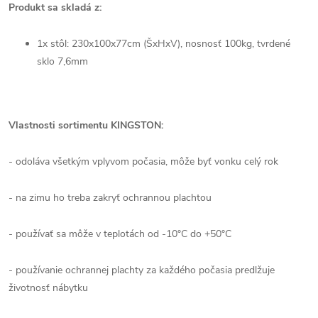
Produkt sa skladá z:
1x stôl: 230x100x77cm (ŠxHxV), nosnosť 100kg, tvrdené
sklo 7,6mm
Vlastnosti sortimentu KINGSTON:
- odoláva všetkým vplyvom počasia, môže byť vonku celý rok
- na zimu ho treba zakryť ochrannou plachtou
- používať sa môže v teplotách od -10°C do +50°C
- používanie ochrannej plachty za každého počasia predlžuje
životnosť nábytku