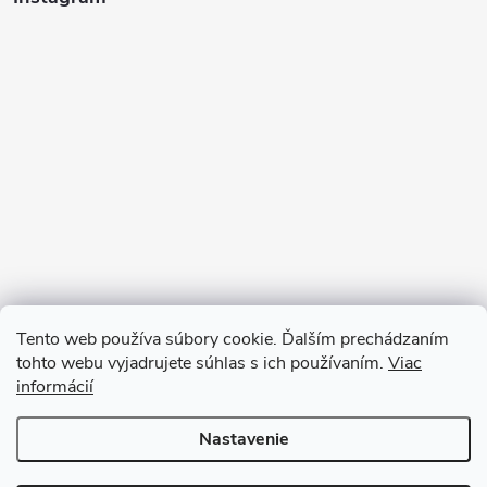
Tento web používa súbory cookie. Ďalším prechádzaním
tohto webu vyjadrujete súhlas s ich používaním.
Viac
informácií
Sledovať na Instagrame
Nastavenie
Copyright 2026
Ratanea.sk
. Všetky práva vyhradené.
Upraviť nastavenie