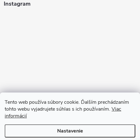
Instagram
Tento web používa súbory cookie. Ďalším prechádzaním
tohto webu vyjadrujete súhlas s ich používaním.
Viac
informácií
Sledovať na Instagrame
Nastavenie
Copyright 2026
Ratanea.sk
. Všetky práva vyhradené.
Upraviť nastavenie