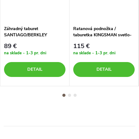
Záhradný taburet
Ratanová podnožka /
SANTIAGO/BERKLEY
taburetka KINGSMAN svetlo-
tmavohnedý
sivá s tmavosivou poduškou
89 €
115 €
na sklade - 1-3 pr. dni
na sklade - 1-3 pr. dni
DETAIL
DETAIL