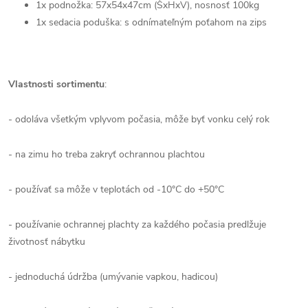
1x
podnožka: 57x54x47cm (ŠxHxV), nosnosť 100kg
1x sedacia poduška: s odnímateľným poťahom na zips
Vlastnosti sortimentu
:
- odoláva všetkým vplyvom počasia, môže byť vonku celý rok
- na zimu ho treba zakryť ochrannou plachtou
- používať sa môže v teplotách od -10°C do +50°C
- používanie ochrannej plachty za každého počasia predlžuje
životnosť nábytku
- jednoduchá údržba (umývanie vapkou, hadicou)