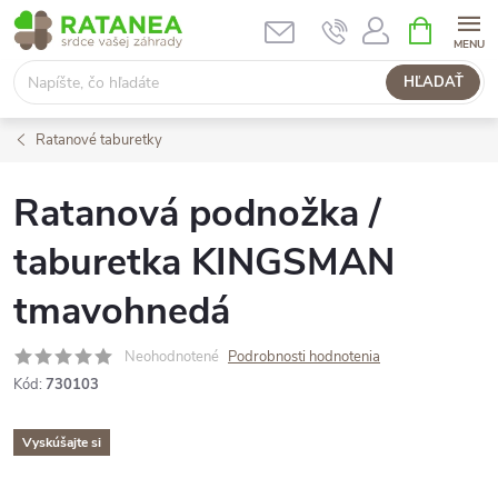
Prejsť
NÁKUPN
KOŠÍK
na
obsah
HĽADAŤ
Ratanové taburetky
Ratanová podnožka /
taburetka KINGSMAN
tmavohnedá
Neohodnotené
Podrobnosti hodnotenia
Kód:
730103
Vyskúšajte si