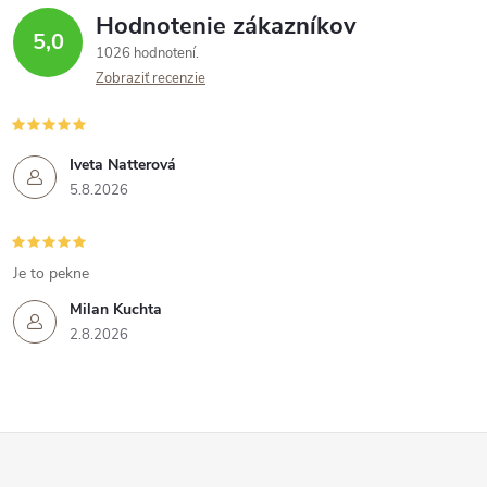
Hodnotenie zákazníkov
5,0
1026 hodnotení
Zobraziť recenzie
Iveta Natterová
5.8.2026
Je to pekne
Milan Kuchta
2.8.2026
Z