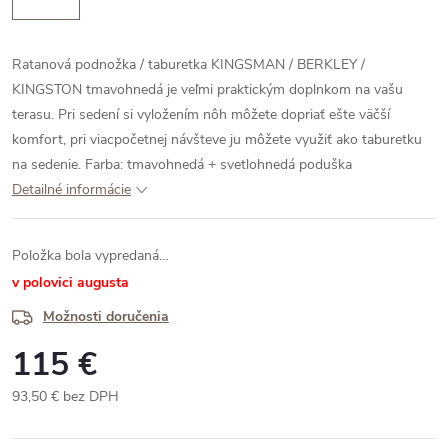
Ratanová podnožka / taburetka KINGSMAN / BERKLEY /
KINGSTON tmavohnedá je veľmi praktickým doplnkom na vašu
terasu. Pri sedení si vyložením nôh môžete dopriať ešte väčší
komfort, pri viacpočetnej návšteve ju môžete využiť ako taburetku
na sedenie.
Farba: tmavohnedá + svetlohnedá poduška
Detailné informácie
Položka bola vypredaná…
v polovici augusta
Možnosti doručenia
115 €
93,50 € bez DPH
Jednotková
cena: