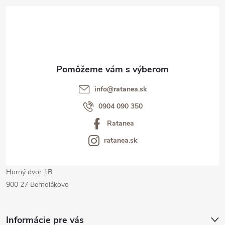
á
p
ä
t
info@ratanea.sk
i
0904 090 350
Ratanea
e
ratanea.sk
Horný dvor 1B
900 27 Bernolákovo
Informácie pre vás