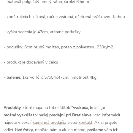
- materiál polguľatý umelý ratan, široký 6,5mm
- konštrukcia hliníková, ručne zváraná, ošetrená práškovou farbou
- výška sedenia je 47cm, vrátane podušky
- podušky: 6cm hrubý molitán, poťah z polyesteru 230g/m2
- produkt je dodávaný v celku
-
balenie
: 1
ks vo fólií: 57x54x47cm, hmotnosť 4kg
Produkty,
ktoré majú na fotke štítok "
vyskúšajte si
",
je
možné
vyskúšať
v
našej
predajni pri Bratislave
, viac informácií
nájdete v sekcií
kamenná predajňa
alebo
kontakt
. Ak si prajete
vidieť
živé
fotky
, napíšte nám a ak ich máme,
pošleme
vám ich.