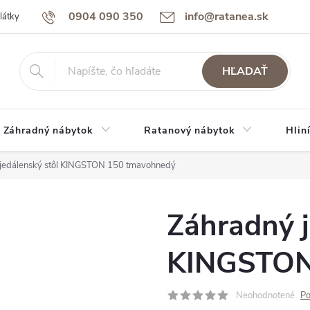
0904 090 350
info@ratanea.sk
látky
Reklamácie a záruka
Obchodné podmienky
Podmienky 
HĽADAŤ
Záhradný nábytok
Ratanový nábytok
Hlin
jedálenský stôl KINGSTON 150 tmavohnedý
Záhradný j
KINGSTON
Neohodnotené
Po