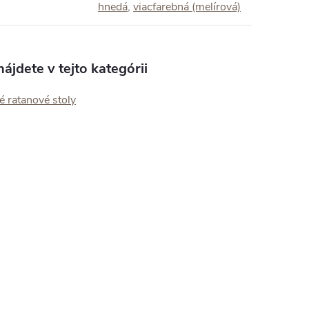
hnedá
,
viacfarebná (melírová)
ájdete v tejto kategórii
 ratanové stoly