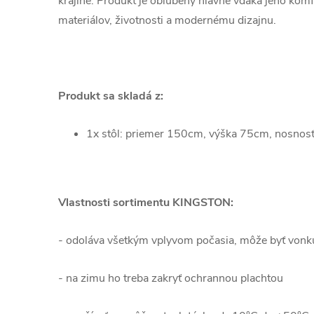
krajine. Produkt je obľúbený hlavne vďaka jeho komf
materiálov, životnosti a modernému dizajnu.
Produkt sa skladá z:
1x stôl: priemer 150cm, výška 75cm, nosnos
Vlastnosti sortimentu KINGSTON:
- odoláva všetkým vplyvom počasia, môže byť vonku
- na zimu ho treba zakryť ochrannou plachtou