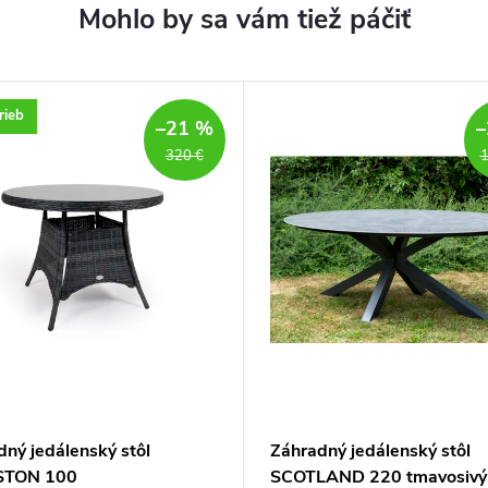
rieb
–21 %
–
320 €
1
ný jedálenský stôl
Záhradný jedálenský stôl
STON 100
SCOTLAND 220 tmavosivý