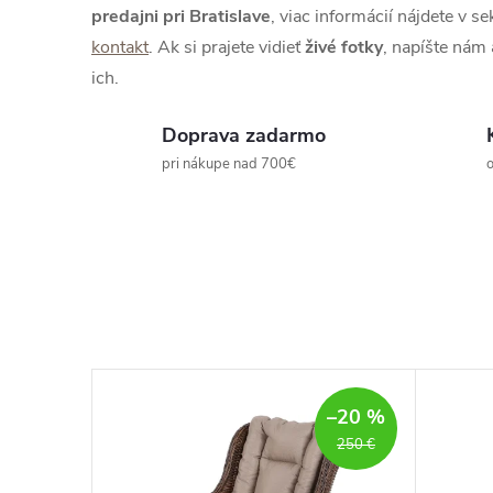
predajni pri Bratislave
, viac informácií nájdete v se
kontakt
. Ak si prajete vidieť
živé
fotky
, napíšte nám
ich.
Doprava zadarmo
pri nákupe nad 700€
o
–23 %
–20 %
220 €
250 €