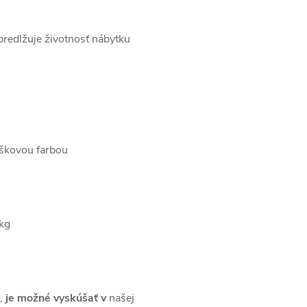
predlžuje životnosť nábytku
áškovou farbou
kg
,
je možné
vyskúšať
v
našej