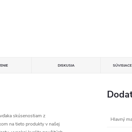
ENIE
DISKUSIA
SÚVISIAC
Dodat
 vďaka skúsenostiam z
Hlavný ma
om na tieto produkty v našej