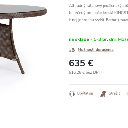
Záhradný ratanový jedálenský st
Je určený pre naše kreslá KINGS
k nej je trochu vyšší.
Farba: tmav
na sklade - 1-3 pr. dni
Možnosti doručenia
635 €
516,26 € bez DPH
Jednotková
cena:
Opýtať sa
Strážiť