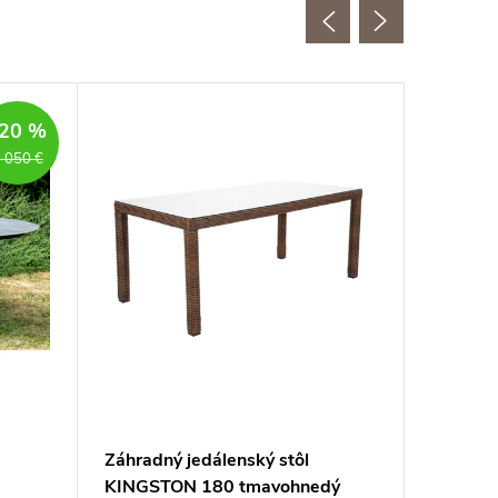
20 %
 050 €
Záhradný jedálenský stôl
Záhradn
KINGSTON 180 tmavohnedý
KINGST