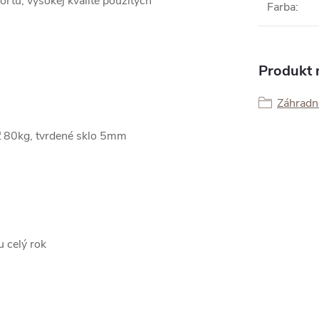
ortu, vysokej kvalite použitých
Farba
:
Produkt n
Záhradné
ť 80kg, tvrdené sklo 5mm
 celý rok