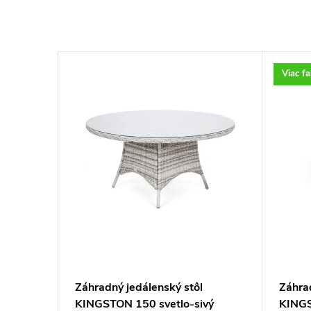
Viac fa
l s
Záhradný jedálenský stôl
Záhrad
KINGSTON 150 svetlo-sivý
KING