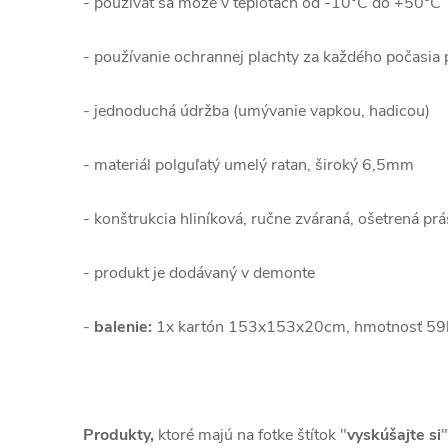
- používať sa môže v teplotách od -10°C do +50°C
- používanie ochrannej plachty za každého počasia 
- jednoduchá údržba (umývanie vapkou, hadicou)
- materiál polguľatý umelý ratan, široký 6,5mm
- konštrukcia hliníková, ručne zváraná, ošetrená pr
- produkt je dodávaný v demonte
-
balenie:
1x kartón 153x153x20cm, hmotnosť 59
Produkty,
ktoré majú na fotke štítok "
vyskúšajte si
"