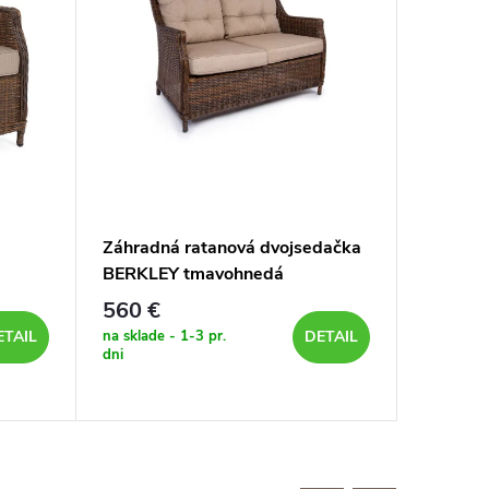
Záhradná ratanová dvojsedačka
Ratanov
BERKLEY tmavohnedá
KINGSM
560 €
115 €
na sklade - 1-3 pr.
v polovici
ETAIL
DETAIL
dni