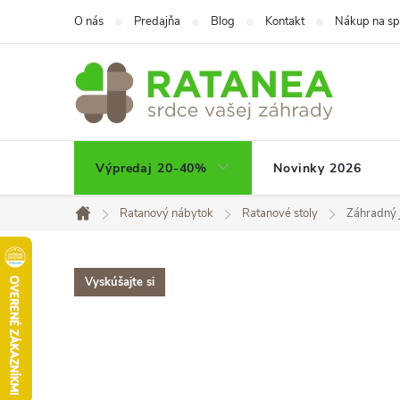
Prejsť
O nás
Predajňa
Blog
Kontakt
Nákup na sp
na
obsah
Výpredaj 20-40%
Novinky 2026
Ratanový nábytok
Ratanové stoly
Záhradný 
Domov
Vyskúšajte si