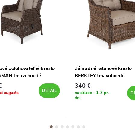
ové polohovateľné kreslo
Záhradné ratanové kreslo
SMAN tmavohnedé
BERKLEY tmavohnedé
€
340 €
DETAIL
ici augusta
na sklade - 1-3 pr.
D
dni