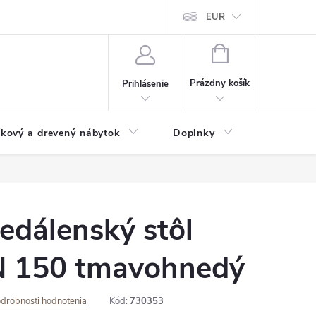
ochrany osobných údajov
Doprava a platba
EUR
Veľkoobchod - import
NÁKUPNÝ
KOŠÍK
Prázdny košík
Prihlásenie
íkový a drevený nábytok
Doplnky
Pergoly
edálenský stôl
 150 tmavohnedý
drobnosti hodnotenia
Kód:
730353