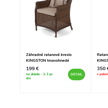
ka
Záhradné ratanové kreslo
Ratan
KINGSTON tmavohnedé
KING
199 €
350 
na sklade - 1-3 pr.
v polov
DETAIL
DETAIL
dni