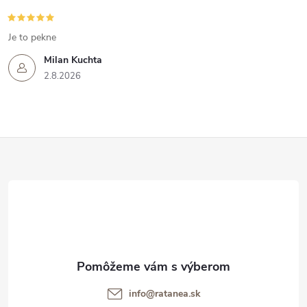
Je to pekne
Milan Kuchta
2.8.2026
Z
á
p
ä
t
info@ratanea.sk