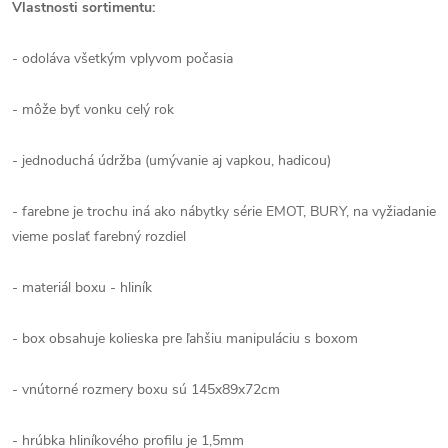
Vlastnosti sortimentu:
- odoláva všetkým vplyvom počasia
- môže byť vonku celý rok
- jednoduchá údržba (umývanie aj vapkou, hadicou)
- farebne je trochu iná ako nábytky série EMOT, BURY, na vyžiadanie
vieme poslať farebný rozdiel
- materiál boxu - hliník
- box obsahuje kolieska pre ľahšiu manipuláciu s boxom
- vnútorné rozmery boxu sú 145x89x72cm
- hrúbka hliníkového profilu je 1,5mm