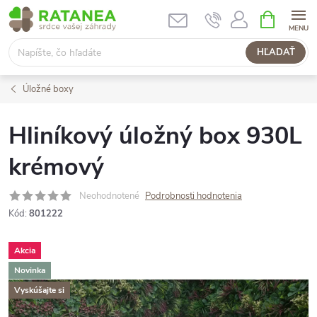
Prejsť
NÁKUPN
KOŠÍK
na
obsah
HĽADAŤ
Úložné boxy
Hliníkový úložný box 930L
krémový
Neohodnotené
Podrobnosti hodnotenia
Kód:
801222
Akcia
Novinka
Vyskúšajte si