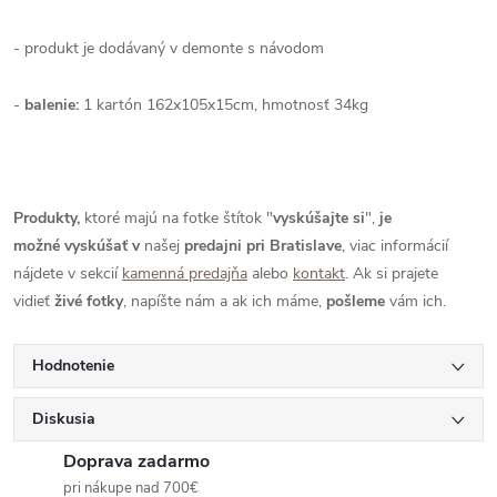
- produkt je dodávaný v demonte s návodom
-
balenie:
1 kartón 162x105x15cm, hmotnosť 34kg
Produkty,
ktoré majú na fotke štítok "
vyskúšajte si
",
je
možné
vyskúšať
v
našej
predajni pri Bratislave
, viac informácií
nájdete v sekcií
kamenná predajňa
alebo
kontakt
. Ak si prajete
vidieť
živé
fotky
, napíšte nám a ak ich máme,
pošleme
vám ich.
Hodnotenie
Diskusia
Doprava zadarmo
pri nákupe nad 700€