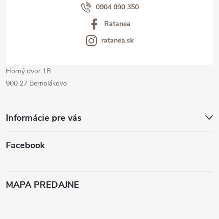
i
0904 090 350
Ratanea
e
ratanea.sk
Horný dvor 1B
900 27 Bernolákovo
Informácie pre vás
Facebook
MAPA PREDAJNE