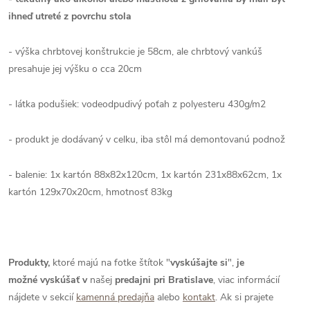
ihneď utreté z povrchu stola
- výška chrbtovej konštrukcie je 58cm, ale chrbtový vankúš
presahuje jej výšku o cca 20cm
- látka podušiek: vodeodpudivý poťah z polyesteru
430g/m2
- produkt je dodávaný v celku, iba stôl má demontovanú podnož
- balenie: 1x kartón 88x82x120cm, 1x kartón 231x88x62cm, 1x
kartón
129x70x20cm
, hmotnosť 83kg
Produkty,
ktoré majú na fotke štítok "
vyskúšajte si
",
je
možné
vyskúšať
v
našej
predajni pri Bratislave
, viac informácií
nájdete v sekcií
kamenná predajňa
alebo
kontakt
. Ak si prajete