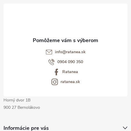
á
p
ä
t
info@ratanea.sk
i
0904 090 350
Ratanea
e
ratanea.sk
Horný dvor 1B
900 27 Bernolákovo
Informácie pre vás