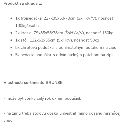
Produkt sa skladá z:
1x trojsedačka: 227x85x58/78cm (ŠxHxV/V), nosnosť
130kg/osoba
2x kreslo: 79x85x58/78cm (ŠxHxV/V), nosnosť 130kg
1x stôl: 122x61x35cm (ŠxHxV), nosnosť 50kg
5x chrbtová poduška: s odnímateľným poťahom na zips
5x sedacia poduška: s odnímateľným poťahom na zips
Vlastnosti sortimentu BRUNSE:
- môže byť vonku celý rok okrem podušiek
- na zimu treba stolovú dosku umiestniť mimo dosahu mrznúcej
vody