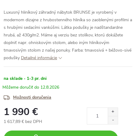
Luxusný hliníkový záhradný nábytok BRUNSE je vyrobený v
modernom dizajne z hrubostenného hliníka so zaoblenými profilmi a
s hrubými sedacími vankúšmi. Látka podušky je nadštandardne
hrubá, až 430g/m2. Máme aj verziu bez stolíkov, ktorú dokážete
doplniť napr. ohniskovým stolom, alebo iným hliníkovým
tmavosivým stolom z našej ponuky.
Farba: tmavosivá +
béžovo-sivé
podušky
Detailné informácie
na sklade - 1-3 pr. dni
12.8.2026
Možnosti doručenia
1 990 €
1 617,89 € bez DPH
Jednotková
cena: