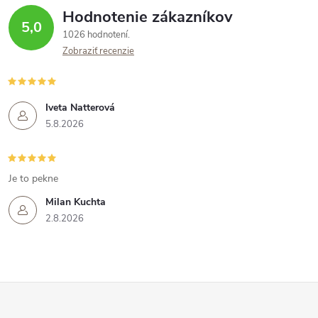
Hodnotenie zákazníkov
5,0
1026 hodnotení
Zobraziť recenzie
Iveta Natterová
5.8.2026
Je to pekne
Milan Kuchta
2.8.2026
Z