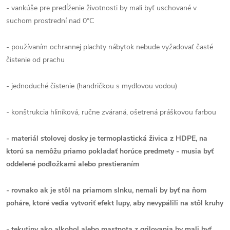
- vankúše pre predĺženie životnosti by mali byť uschované v
suchom prostrední nad 0°C
- používaním ochrannej plachty nábytok nebude vyžadovať časté
čistenie od prachu
- jednoduché čistenie (handričkou s mydlovou vodou)
- konštrukcia hliníková, ručne zváraná, ošetrená práškovou farbou
- materiál stolovej dosky je termoplastická živica z HDPE, na
ktorú sa nemôžu priamo pokladať horúce predmety - musia byť
oddelené podložkami alebo prestieraním
- rovnako ak je stôl na priamom slnku, nemali by byť na ňom
poháre, ktoré vedia vytvoriť efekt lupy, aby nevypálili na stôl kruhy
- tekutiny ako alkohol alebo mastnota z grilovania by mali byť