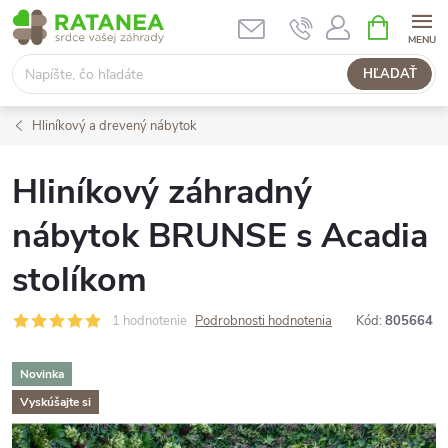
Prejsť
NÁKUPN
KOŠÍK
na
obsah
HĽADAŤ
Hliníkový a drevený nábytok
Hliníkový záhradný
nábytok BRUNSE s Acadia
stolíkom
1 hodnotenie
Podrobnosti hodnotenia
Kód:
805664
Novinka
Vyskúšajte si