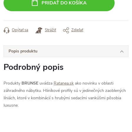
PRIDAŤ DO KOŠÍKA
Opýtať sa
Strážiť
Zdieľať
Popis produktu
Podrobný popis
Produkty
BRUNSE
uvádza
Ratanea.sk
ako novinku v oblasti
záhradného nábytku. Hliníkové profily sú v jedinečných zaoblených
líniách, ktoré v kombinácií s hrubými sedacími vankúšmi pôsobia
luxusne.