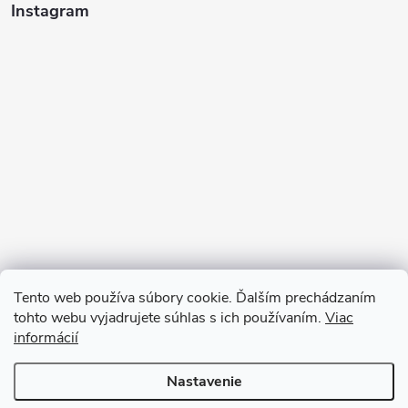
Instagram
Tento web používa súbory cookie. Ďalším prechádzaním
tohto webu vyjadrujete súhlas s ich používaním.
Viac
informácií
Sledovať na Instagrame
Nastavenie
Copyright 2026
Ratanea.sk
. Všetky práva vyhradené.
Upraviť nastavenie