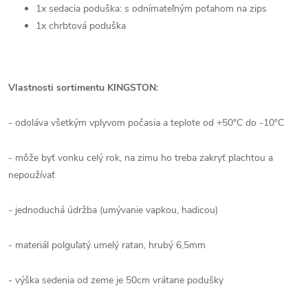
1x sedacia poduška: s odnímateľným poťahom na zips
1x chrbtová poduška
Vlastnosti sortimentu KINGSTON:
- odoláva všetkým vplyvom počasia a teplote od +50°C do -10°C
- môže byť vonku celý rok, na zimu ho treba zakryť plachtou a
nepoužívať
- jednoduchá údržba (umývanie vapkou, hadicou)
- materiál polguľatý umelý ratan, hrubý 6,5mm
- výška sedenia od zeme je 50cm vrátane podušky