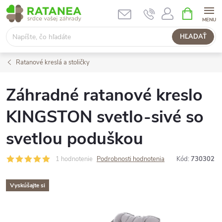
Prejsť
NÁKUPN
KOŠÍK
na
obsah
HĽADAŤ
Ratanové kreslá a stoličky
Záhradné ratanové kreslo
KINGSTON svetlo-sivé so
svetlou poduškou
1 hodnotenie
Podrobnosti hodnotenia
Kód:
730302
Vyskúšajte si