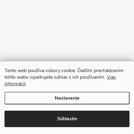
Tento web používa súbory cookie. Ďalším prechádzaním
tohto webu vyjadrujete súhlas s ich používaním.
Viac
informácií
Sledovať na Instagrame
Nastavenie
Copyright 2026
Ratanea.sk
. Všetky práva vyhradené.
Upraviť nastavenie
cookies
Súhlasím
Vytvoril Shoptet