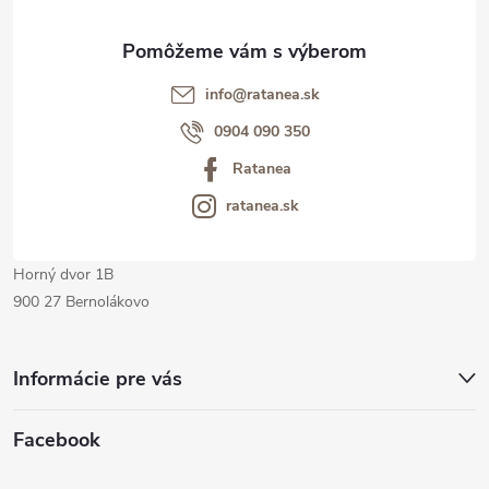
ä
t
info@ratanea.sk
i
0904 090 350
Ratanea
e
ratanea.sk
Horný dvor 1B
900 27 Bernolákovo
Informácie pre vás
Facebook