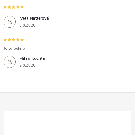
Iveta Natterová
5.8.2026
Je to pekne
Milan Kuchta
2.8.2026
Z
á
p