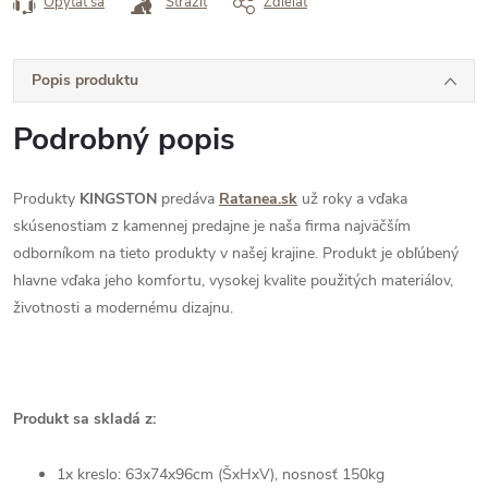
Opýtať sa
Strážiť
Zdieľať
Popis produktu
Podrobný popis
Produkty
KINGSTON
predáva
Ratanea.sk
už roky a vďaka
skúsenostiam z kamennej predajne je naša firma najväčším
odborníkom na tieto produkty v našej krajine. Produkt je obľúbený
hlavne vďaka jeho komfortu, vysokej kvalite použitých materiálov,
životnosti a modernému dizajnu.
Produkt sa skladá z:
1x kreslo: 63x74x96cm (ŠxHxV), nosnosť 150kg