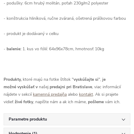
- podušky: 6cm hrubý molitán, poťah 230g/m2 polyester
- konštrukcia hliníková, ručne zváraná, ošetrená práškovou farbou
- produkt je dodávaný v celku
-
balenie:
1.
kus vo fólií: 64x96x78cm, hmotnosť 10kg
Produkty,
ktoré majú na fotke štítok "
vyskúšajte si
",
je
možné
vyskúšať
v
našej
predajni pri Bratislave
, viac informácií
nájdete v sekcií
kamenná predajňa
alebo
kontakt
. Ak si prajete
vidieť
živé
fotky
, napíšte nám a ak ich máme,
pošleme
vám ich.
Parametre produktu
Hodnotenie (1)