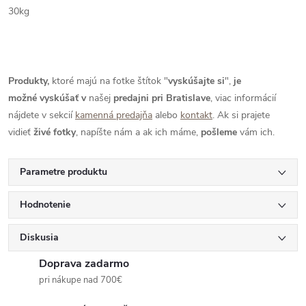
30kg
Produkty,
ktoré majú na fotke štítok "
vyskúšajte si
",
je
možné
vyskúšať
v
našej
predajni pri Bratislave
, viac informácií
nájdete v sekcií
kamenná predajňa
alebo
kontakt
. Ak si prajete
vidieť
živé
fotky
, napíšte nám a ak ich máme,
pošleme
vám ich.
Parametre produktu
Hodnotenie
Diskusia
Doprava zadarmo
pri nákupe nad 700€