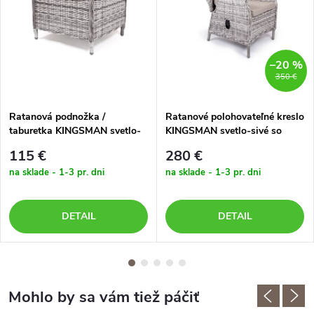
–20 %
350 €
Ratanová podnožka /
Ratanové polohovateľné kreslo
taburetka KINGSMAN svetlo-
KINGSMAN svetlo-sivé so
sivá s tmavosivou poduškou
svetlou poduškou
115 €
280 €
na sklade - 1-3 pr. dni
na sklade - 1-3 pr. dni
DETAIL
DETAIL