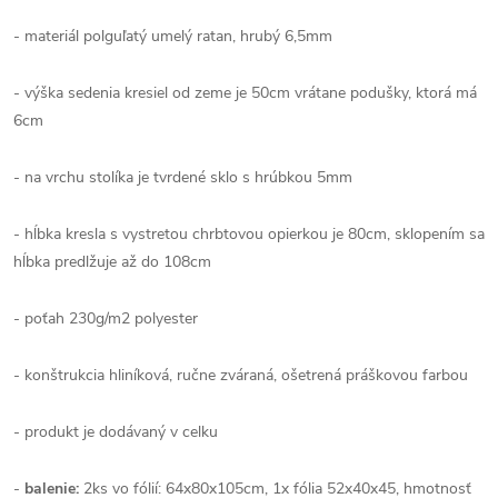
- materiál polguľatý umelý ratan, hrubý 6,5mm
- výška sedenia kresiel od zeme je 50cm vrátane podušky, ktorá má
6cm
- na vrchu stolíka je tvrdené sklo s hrúbkou 5mm
- hĺbka kresla s vystretou chrbtovou opierkou je 80cm, sklopením sa
hĺbka predlžuje až do 108cm
- poťah 230g/m2 polyester
- konštrukcia hliníková, ručne zváraná, ošetrená práškovou farbou
- produkt je dodávaný v celku
-
balenie:
2ks
vo fólií: 64x80x105cm,
1x fólia 52x40x45,
hmotnosť