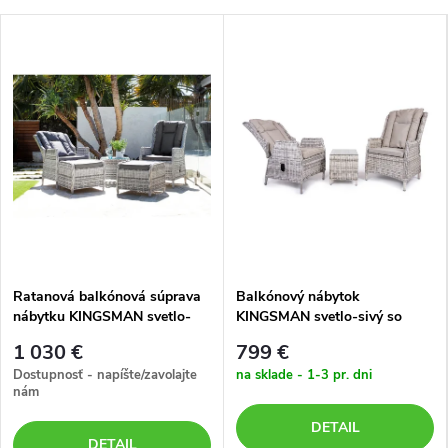
Ratanová balkónová súprava
Balkónový nábytok
nábytku KINGSMAN svetlo-
KINGSMAN svetlo-sivý so
sivá s tmavosivými poduškami
svetlými poduškami
1 030 €
799 €
Dostupnosť - napíšte/zavolajte
na sklade - 1-3 pr. dni
nám
DETAIL
DETAIL