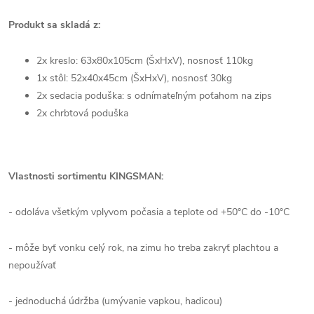
Produkt sa skladá z:
2x kreslo:
63x80x105cm (ŠxHxV), nosnosť 110kg
1x stôl:
52x40x45cm (ŠxHxV), nosnosť 30kg
2x sedacia poduška: s odnímateľným poťahom na zips
2x chrbtová poduška
Vlastnosti sortimentu KINGSMAN
:
- odoláva všetkým vplyvom počasia a teplote od +50°C do -10°C
- môže byť vonku celý rok, na zimu ho treba zakryť plachtou a
nepoužívať
- jednoduchá údržba (umývanie vapkou, hadicou)