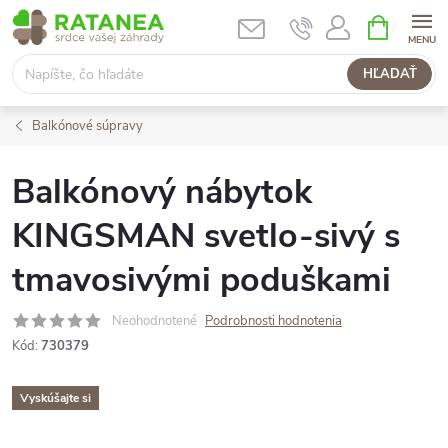
Prejsť
NÁKUPN
KOŠÍK
na
obsah
HĽADAŤ
Balkónové súpravy
Balkónový nábytok
KINGSMAN svetlo-sivý s
tmavosivými poduškami
Neohodnotené
Podrobnosti hodnotenia
Kód:
730379
Vyskúšajte si