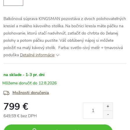
Balkónová súprava KINGSMAN pozostáva z dvoch polohovateľných
kresiel a malého kávového stolíka.
Na bočnici kresla máte páčku na
polohovanie, ktorú stačí nadvihnúť, zatlačiť do chrbta do želanej
polohy a potom páčku pustite. Váš obľúbený nápoj si môžete
položiť na malý kávový stolík.
Farba: svetlo-sivý melír + tmavosivá
poduška
Detailné informácie
na sklade - 1-3 pr. dni
12.8.2026
Možnosti doručenia
799 €
649,59 € bez DPH
Jednotková
cena: