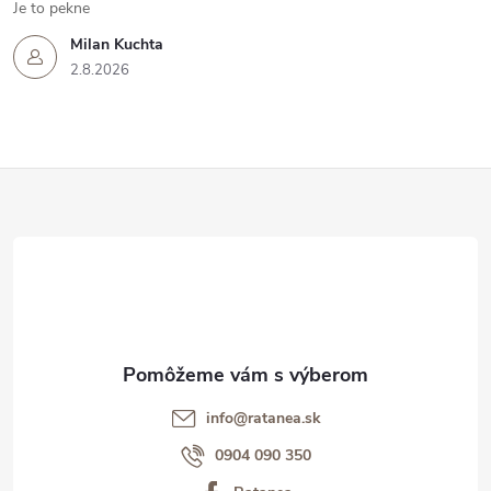
Je to pekne
Milan Kuchta
2.8.2026
Z
á
p
ä
t
info@ratanea.sk
i
0904 090 350