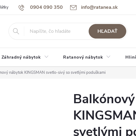
0904 090 350
info@ratanea.sk
látky
Reklamácie a záruka
Obchodné podmienky
Podmienky 
HĽADAŤ
Záhradný nábytok
Ratanový nábytok
Hlin
nový nábytok KINGSMAN svetlo-sivý so svetlými poduškami
Balkónový
KINGSMAN 
svetlými 