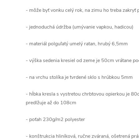
- môže byť vonku celý rok, na zimu ho treba zakryť 
- jednoduchá údržba (umývanie vapkou, hadicou)
- materiál polguľatý umelý ratan, hrubý 6,5mm
- výška sedenia kresiel od zeme je 50cm vrátane p
- na vrchu stolíka je tvrdené sklo s hrúbkou 5mm
- hĺbka kresla s vystretou chrbtovou opierkou je 8
predlžuje až do 108cm
- poťah 230g/m2 polyester
- konštrukcia hliníková, ručne zváraná, ošetrená pr