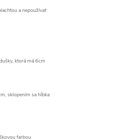
plachtou a nepoužívať
odušky, ktorá má 6cm
0cm, sklopením sa hĺbka
áškovou farbou