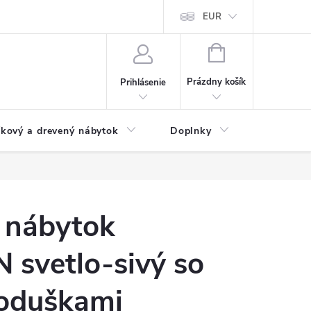
ochrany osobných údajov
Doprava a platba
EUR
Veľkoobchod - import
NÁKUPNÝ
KOŠÍK
Prázdny košík
Prihlásenie
íkový a drevený nábytok
Doplnky
Pergoly
 nábytok
svetlo-sivý so
poduškami