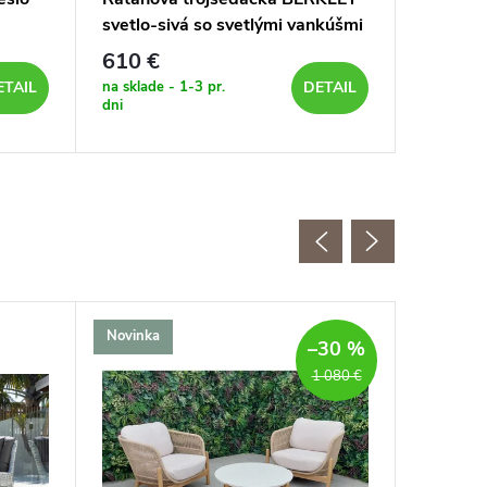
svetlo-sivá so svetlými vankúšmi
SANTIA
so svet
610 €
89 €
na sklade - 1-3 pr.
na sklade 
ETAIL
DETAIL
dni
dni
Novinka
–30 %
1 080 €