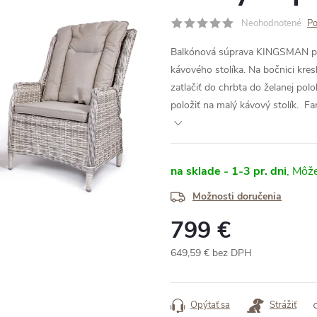
Neohodnotené
Po
Balkónová súprava KINGSMAN poz
kávového stolíka.
Na bočnici kres
zatlačiť do chrbta do želanej po
položiť na malý kávový stolík.
Fa
na sklade - 1-3 pr. dni
Možnosti doručenia
799 €
649,59 € bez DPH
Jednotková
cena:
Opýtať sa
Strážiť