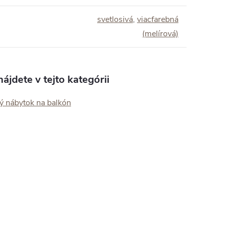
svetlosivá
,
viacfarebná
(melírová)
ájdete v tejto kategórii
ý nábytok na balkón