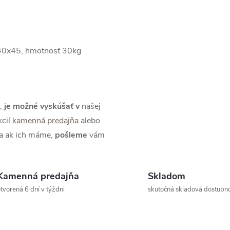
40x45,
hmotnosť 30kg
,
je možné
vyskúšať
v
našej
kcií
kamenná predajňa
alebo
 a ak ich máme,
pošleme
vám
Kamenná predajňa
Skladom
tvorená 6 dní v týždni
skutočná skladová dostupn