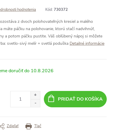
drobnosti hodnotenia
Kód:
730372
ostáva z dvoch polohovateľných kresiel a malého
la máte páčku na polohovanie, ktorú stačí nadvihnúť,
lohy a potom páčku pustite. Váš obľúbený nápoj si môžete
rba: svetlo-sivý melír + svetlá poduška
Detailné informácie
10.8.2026
PRIDAŤ DO KOŠÍKA
Zdieľať
Tlač