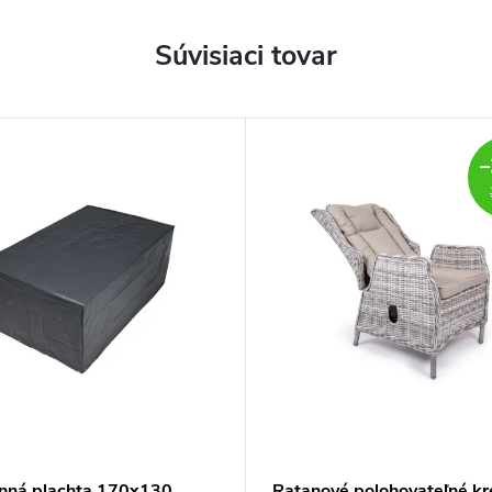
Súvisiaci tovar
–
nná plachta 170x130
Ratanové polohovateľné kr