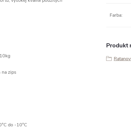
ortu, vysokej kvalite použitých
Farba
:
Produkt n
110kg
Ratanov
g
 na zips
50°C do -10°C