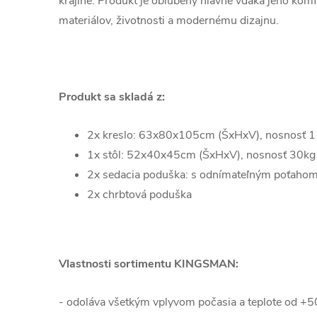
krajine. Produkt je obľúbený hlavne vďaka jeho komf
materiálov, životnosti a modernému dizajnu.
Produkt sa skladá z:
2x kreslo:
63x80x105cm (ŠxHxV), nosnosť 
1x stôl:
52x40x45cm (ŠxHxV), nosnosť 30k
2x sedacia poduška: s odnímateľným poťahom
2x chrbtová poduška
Vlastnosti sortimentu KINGSMAN
:
- odoláva všetkým vplyvom počasia a teplote od +