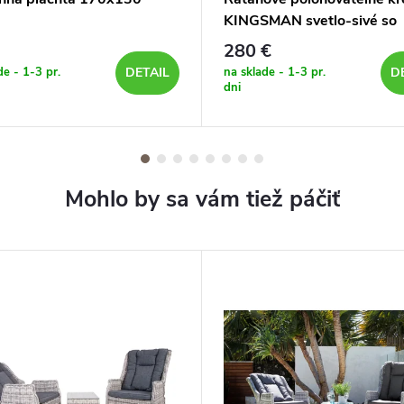
KINGSMAN svetlo-sivé so
svetlou poduškou
280 €
de - 1-3 pr.
na sklade - 1-3 pr.
DETAIL
D
dni