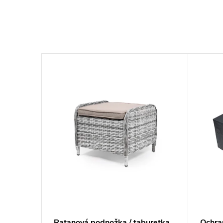
–6 %
1 920 €
rava
Ratanová podnožka / taburetka
Ochra