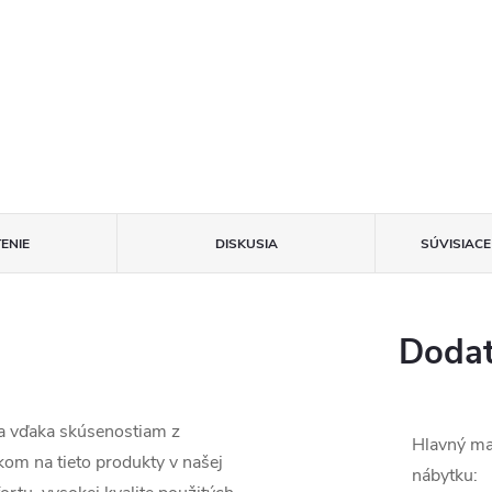
ENIE
DISKUSIA
SÚVISIAC
Dodat
a vďaka skúsenostiam z
Hlavný ma
om na tieto produkty v našej
nábytku
: