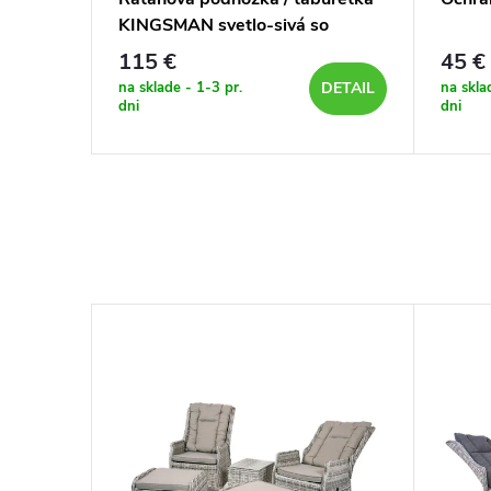
vá +
KINGSMAN svetlo-sivá so
svetlou poduškou
115 €
45 €
na sklade - 1-3 pr.
na skla
DETAIL
DETAIL
dni
dni
–20 %
1 840 €