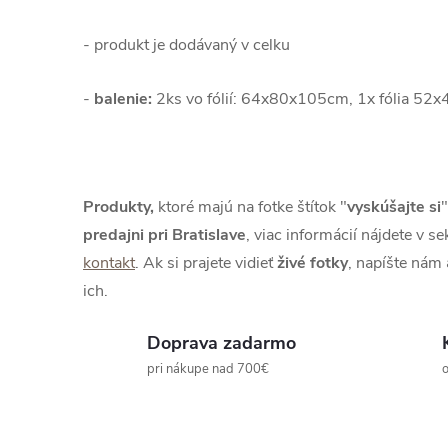
- produkt je dodávaný v celku
-
balenie:
2ks
vo fólií: 64x80x105cm,
1x fólia 52x
Produkty,
ktoré majú na fotke štítok "
vyskúšajte si
"
predajni pri Bratislave
, viac informácií nájdete v se
kontakt
. Ak si prajete vidieť
živé
fotky
, napíšte nám
ich.
Doprava zadarmo
pri nákupe nad 700€
o