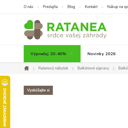
Prejsť
O nás
Predajňa
Blog
Kontakt
Nákup na sp
na
obsah
Výpredaj 20-40%
Novinky 2026
Ratanový nábytok
Balkónové súpravy
Balkó
Domov
Vyskúšajte si