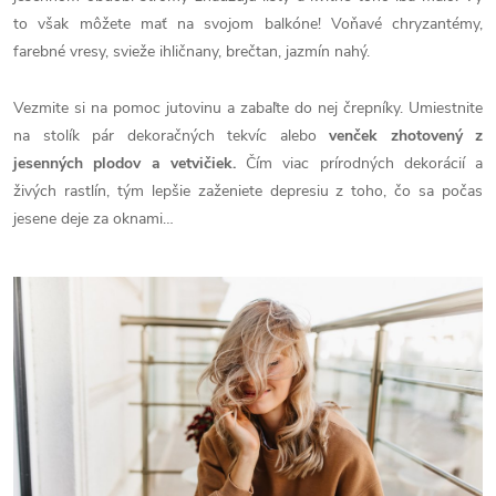
to však môžete mať na svojom balkóne! Voňavé chryzantémy,
farebné vresy, svieže ihličnany, brečtan, jazmín nahý.
Vezmite si na pomoc jutovinu a zabaľte do nej črepníky. Umiestnite
na stolík pár dekoračných tekvíc alebo
venček zhotovený z
jesenných plodov a vetvičiek.
Čím viac prírodných dekorácií a
živých rastlín, tým lepšie zaženiete depresiu z toho, čo sa počas
jesene deje za oknami…