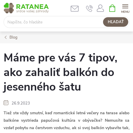
Prejsť
NÁKUPN
KOŠÍK
na
obsah
HĽADAŤ
Blog
Máme pre vás 7 tipov,
ako zahaliť balkón do
jesenného šatu
26.9.2023
Tiež ste vždy smutní, keď romantické letné večery na terase alebo
balkóne vystrieda papučová kultúra v obývačke? Nemusíte sa
vzdať pobytu na čerstvom vzduchu, ak si svoj balkón vybavíte tak,