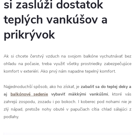
si zaslúži dostatok
teplých vankúšov a
prikrývok
Ak si chcete čerstvý vzduch na svojom balkóne vychutnávať bez
ohľadu na počasie, treba využiť všetky prostriedky zabezpečujúce
komfort v exteriéri. Ako prvý nám napadne tepelný komfort.
Najjednoduchší spôsob, ako ho získať, je
zabaliť sa do teplej deky a
aj
balkónové sedenie
vybaviť mäkkými vankúšmi
, ktoré vás
zahrejú zospodu, zozadu i po bokoch. I koberec pod nohami nie je
zlý nápad, pretože nohy obuté v papučiach cítia chlad sálajúci z
podlahy.