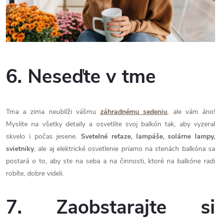
6. Neseďte v tme
Tma a zima neublíži vášmu
záhradnému sedeniu
, ale vám áno!
Myslite na všetky detaily a osvetlite svoj balkón tak, aby vyzeral
skvelo i počas jesene.
Svetelné reťaze, lampáše, solárne lampy,
svietniky
, ale aj elektrické osvetlenie priamo na stenách balkóna sa
postará o to, aby ste na seba a na činnosti, ktoré na balkóne radi
robíte, dobre videli.
7. Zaobstarajte si