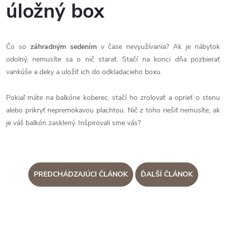
úložný box
Čo so
záhradným sedením
v čase nevyužívania? Ak je nábytok
odolný, nemusíte sa o nič starať. Stačí na konci dňa pozbierať
vankúše a deky a uložiť ich do odkladacieho boxu.
Pokiaľ máte na balkóne koberec, stačí ho zrolovať a oprieť o stenu
alebo prikryť nepremokavou plachtou. Nič z toho riešiť nemusíte, ak
je váš balkón zasklený. Inšpirovali sme vás?
PREDCHÁDZAJÚCI ČLÁNOK
ĎALŠÍ ČLÁNOK