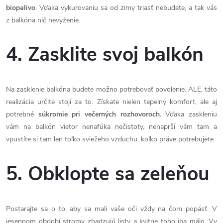
biopalivo
. Vďaka vykurovaniu sa od zimy triasť nebudete, a tak vás
z balkóna nič nevyženie.
4. Zasklite svoj balkón
Na zasklenie balkóna budete možno potrebovať povolenie. ALE, táto
realizácia určite stojí za to. Získate nielen tepelný komfort, ale aj
potrebné
súkromie pri večerných rozhovoroch.
Vďaka zaskleniu
vám na balkón vietor nenafúka nečistoty, nenaprší vám tam a
vpustíte si tam len toľko sviežeho vzduchu, koľko práve potrebujete.
5. Obklopte sa zeleňou
Postarajte sa o to, aby sa mali vaše oči vždy na čom popásť. V
jesennom období stromy zhadzujú listy a kvitne toho iba málo. Vy