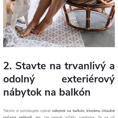
2. Stavte na trvanlivý a
odolný exteriérový
nábytok na balkón
Takisto si potrebujete vybrať
nábytok na balkón, ktorému chladné
počasie neškodí
, aby ste nemali výčitky svedomia, že sa oň