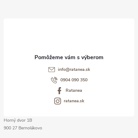
Z
á
p
ä
t
info@ratanea.sk
i
0904 090 350
Ratanea
e
ratanea.sk
Horný dvor 1B
900 27 Bernolákovo