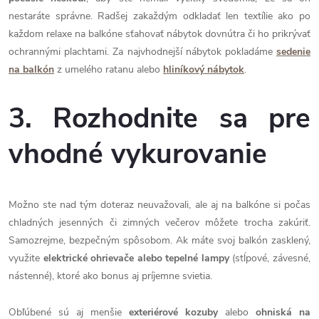
nestaráte správne. Radšej zakaždým odkladať len textílie ako po
každom relaxe na balkóne sťahovať nábytok dovnútra či ho prikrývať
ochrannými plachtami. Za najvhodnejší nábytok pokladáme
sedenie
na balkón
z umelého ratanu alebo
hliníkový nábytok
.
3. Rozhodnite sa pre
vhodné vykurovanie
Možno ste nad tým doteraz neuvažovali, ale aj na balkóne si počas
chladných jesenných či zimných večerov môžete trocha zakúriť.
Samozrejme, bezpečným spôsobom. Ak máte svoj balkón zasklený,
využite
elektrické ohrievače alebo tepelné lampy
(stĺpové, závesné,
nástenné), ktoré ako bonus aj príjemne svietia.
Obľúbené sú aj menšie
exteriérové kozuby
alebo
ohniská na