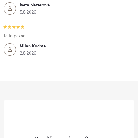
Iveta Natterová
5.8.2026
Je to pekne
Milan Kuchta
2.8.2026
Z
á
p
ä