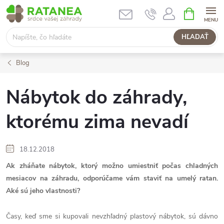
Prejsť
NÁKUPN
KOŠÍK
na
obsah
HĽADAŤ
Blog
Nábytok do záhrady,
ktorému zima nevadí
18.12.2018
Ak zháňate nábytok, ktorý možno umiestniť počas chladných
mesiacov na záhradu, odporúčame vám staviť na umelý ratan.
Aké sú jeho vlastnosti?
Časy, keď sme si kupovali nevzhľadný plastový nábytok, sú dávno