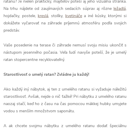
ratanu? Je nielen praktický, majiteľov poteší aj jeho vizuálna stránka.
Na trhu nájdete od zaujímavých sedacích súprav aj rôzne
ležadlá
,
hojdačky, postele,
kreslá
, stolíky,
kvetináče
a iné kúsky, ktorými si
dokážete vyčarovať na záhrade príjemnú atmosféru podľa svojich
predstáv.
Vaše posedenie na terase či záhrade nemusí svoju misiu ukončiť s
nástupom jesenného počasia. Veľa ľudí navyše poteší, že je umelý
ratan stopercentne recyklovateľný.
Starostlivosť o umelý ratan? Zvládne ju každý!
Ako každý iný nábytok, aj ten z umelého ratanu si vyžaduje náležitú
starostlivosť. Avšak, nejde o nič ťažké! Pri nábytku z umelého ratanu
naozaj stačí, keď ho z času na čas pomocou mäkkej hubky umyjete
vodou s menším množstvom saponátu.
A ak chcete svojmu nábytku z umelého ratanu dodať špeciálnu