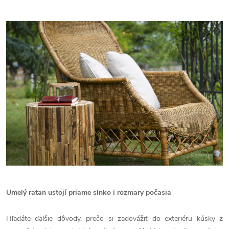
Umelý ratan ustojí priame slnko i rozmary počasia
Hľadáte ďalšie dôvody, prečo si zadovážiť do exteriéru kúsky z