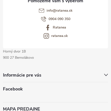
t
info@ratanea.sk
i
0904 090 350
Ratanea
e
ratanea.sk
Horný dvor 1B
900 27 Bernolákovo
Informácie pre vás
Facebook
MAPA PREDAJNE