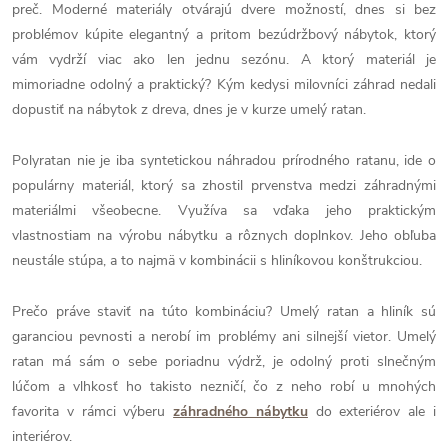
preč. Moderné materiály otvárajú dvere možností, dnes si bez
problémov kúpite elegantný a pritom bezúdržbový nábytok, ktorý
vám vydrží viac ako len jednu sezónu. A ktorý materiál je
mimoriadne odolný a praktický? Kým kedysi milovníci záhrad nedali
dopustiť na nábytok z dreva, dnes je v kurze umelý ratan.
Polyratan nie je iba syntetickou náhradou prírodného ratanu, ide o
populárny materiál, ktorý sa zhostil prvenstva medzi záhradnými
materiálmi všeobecne. Využíva sa vďaka jeho praktickým
vlastnostiam na výrobu nábytku a rôznych doplnkov. Jeho obľuba
neustále stúpa, a to najmä v kombinácii s hliníkovou konštrukciou.
Prečo práve staviť na túto kombináciu? Umelý ratan a hliník sú
garanciou pevnosti a nerobí im problémy ani silnejší vietor. Umelý
ratan má sám o sebe poriadnu výdrž, je odolný proti slnečným
lúčom a vlhkosť ho takisto nezničí, čo z neho robí u mnohých
favorita v rámci výberu
záhradného nábytku
do exteriérov ale i
interiérov.