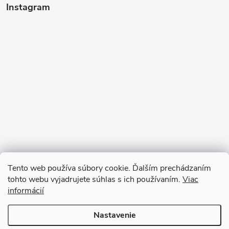
Instagram
Tento web používa súbory cookie. Ďalším prechádzaním
tohto webu vyjadrujete súhlas s ich používaním.
Viac
informácií
Sledovať na Instagrame
Nastavenie
Copyright 2026
Ratanea.sk
. Všetky práva vyhradené.
Upraviť nastavenie