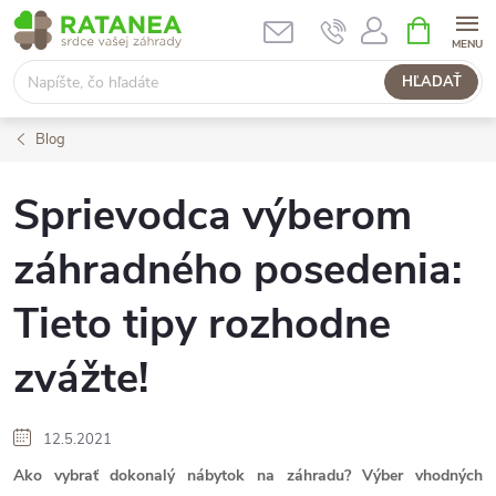
Prejsť
NÁKUPN
KOŠÍK
na
obsah
HĽADAŤ
Blog
Sprievodca výberom
záhradného posedenia:
Tieto tipy rozhodne
zvážte!
12.5.2021
Ako vybrať dokonalý nábytok na záhradu? Výber vhodných