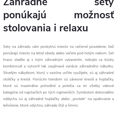
Záhradné sety
ponúkajú možnosť
stolovania i relaxu
Sety na záhradu vám poskytnú miesto na večerné posedenie, tiež
ponúkajú miesto na letné obedy alebo večere pod holým nebom. Set
hravo zladíte aj s iným záhradným vybavením, nebojte sa kúsky
kombinovať a vytvoriť tak zaujímavé variácie záhradného nábytku.
Skvelým nábytkom, ktorý v sezóne určite využijete, sú aj záhradné
stoličky a kreslá. Horúcim trendom sú závesné kreslá a hojdačky,
ktoré sú maximálne pohodlné a potešia sa im všetky vekové
kategórie od najstarších po tých najmenších. Symbolom dokonalého
oddychu sú aj záhradné hojdačky alebo „postele“ na opaľovanie a
leňošenie, ktoré vdýchnu záhrade štýl a šmrnc.