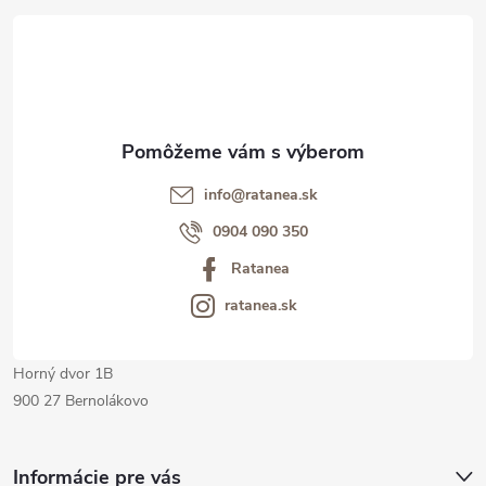
á
p
ä
t
info@ratanea.sk
i
0904 090 350
Ratanea
e
ratanea.sk
Horný dvor 1B
900 27 Bernolákovo
Informácie pre vás