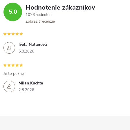
Hodnotenie zákazníkov
5,0
1026 hodnotení
Zobraziť recenzie
Iveta Natterová
5.8.2026
Je to pekne
Milan Kuchta
2.8.2026
Z