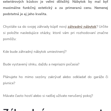
exteriérových kúskov je veľmi dôležitý. Nábytok by mal byť
maximálne funkčný, estetický a za primeranú cenu. Nemenej
podstatná je aj jeho kvalita.
Chystáte sa do svojej záhrady kúpiť nový
záhradný nábytok
? Určite
si položte nasledujúce otázky, ktoré vám pri rozhodovaní značne
pomôžu:
Kde bude záhradný nábytok umiestnený?
Bude vystavený slnku, dažďu a nepriazni počasia?
Plánujete ho mimo sezóny zakrývať alebo odkladať do garáže či
pivnice?
Mávate často hostí alebo si radšej užívate nerušený pokoj?