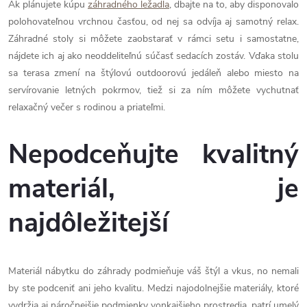
Ak plánujete kúpu
záhradného ležadla
, dbajte na to, aby disponovalo
polohovateľnou vrchnou časťou, od nej sa odvíja aj samotný relax.
Záhradné stoly si môžete zaobstarať v rámci setu i samostatne,
nájdete ich aj ako neoddeliteľnú súčasť sedacích zostáv. Vďaka stolu
sa terasa zmení na štýlovú outdoorovú jedáleň alebo miesto na
servírovanie letných pokrmov, tiež si za ním môžete vychutnať
relaxačný večer s rodinou a priateľmi.
Nepodceňujte kvalitný
materiál, je
najdôležitejší
Materiál nábytku do záhrady podmieňuje váš štýl a vkus, no nemali
by ste podceniť ani jeho kvalitu. Medzi najodolnejšie materiály, ktoré
vydržia aj náročnejšie podmienky vonkajšieho prostredia, patrí umelý