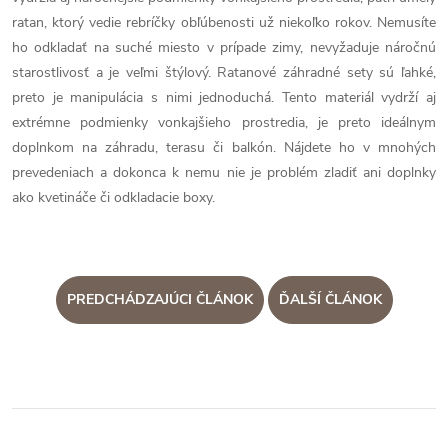
ratan, ktorý vedie rebríčky obľúbenosti už niekoľko rokov. Nemusíte
ho odkladať na suché miesto v prípade zimy, nevyžaduje náročnú
starostlivosť a je veľmi štýlový. Ratanové záhradné sety sú ľahké,
preto je manipulácia s nimi jednoduchá. Tento materiál vydrží aj
extrémne podmienky vonkajšieho prostredia, je preto ideálnym
doplnkom na záhradu, terasu či balkón. Nájdete ho v mnohých
prevedeniach a dokonca k nemu nie je problém zladiť ani doplnky
ako kvetináče či odkladacie boxy.
PREDCHÁDZAJÚCI ČLÁNOK
ĎALŠÍ ČLÁNOK