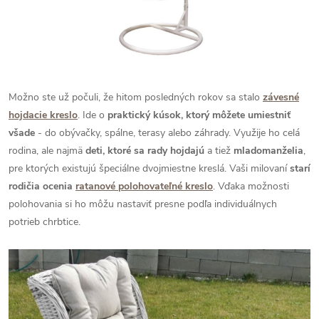
Možno ste už počuli, že hitom posledných rokov sa stalo
závesné
hojdacie kreslo
. Ide o
praktický kúsok, ktorý môžete umiestniť
všade
- do obývačky, spálne, terasy alebo záhrady. Využije ho celá
rodina, ale najmä
deti, ktoré sa rady hojdajú
a tiež
mladomanželia
,
pre ktorých existujú špeciálne dvojmiestne kreslá. Vaši milovaní
starí
rodičia ocenia
ratanové polohovateľné kreslo
. Vďaka možnosti
polohovania si ho môžu nastaviť presne podľa individuálnych
potrieb chrbtice.