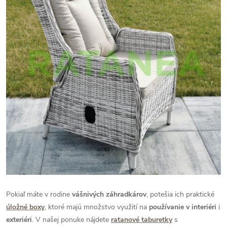
Pokiaľ máte v rodine
vášnivých záhradkárov
, potešia ich praktické
úložné boxy
, ktoré majú množstvo využití na
používanie v interiéri
i
exteriéri
. V našej ponuke nájdete
ratanové taburetky
s