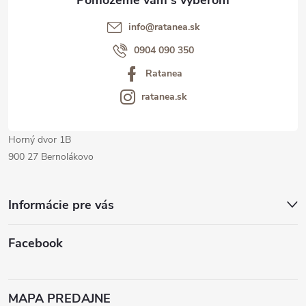
t
info@ratanea.sk
i
0904 090 350
Ratanea
e
ratanea.sk
Horný dvor 1B
900 27 Bernolákovo
Informácie pre vás
Facebook
MAPA PREDAJNE