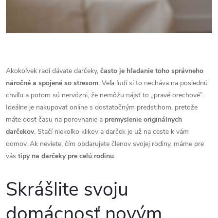
Akokoľvek radi dávate darčeky,
často je hľadanie toho správneho
náročné a spojené so stresom
. Veľa ľudí si to necháva na poslednú
chvíľu a potom sú nervózni, že nemôžu nájsť to
„
pravé orechové”.
Ideálne je nakupovať online s dostatočným predstihom, pretože
máte dosť času na porovnanie a
premyslenie originálnych
darčekov
. Stačí niekoľko klikov a darček je už na ceste k vám
domov. Ak neviete, čím obdarujete členov svojej rodiny, máme pre
vás
tipy na darčeky pre celú rodinu
.
Skrášlite svoju
domácnosť novým