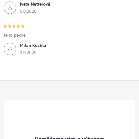
Iveta Natterová
5.8.2026
Je to pekne
Milan Kuchta
2.8.2026
Z
á
p
ä