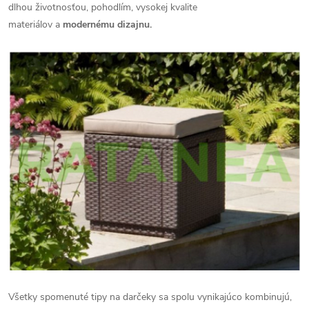
dlhou životnosťou, pohodlím, vysokej kvalite
materiálov a
modernému dizajnu.
Všetky spomenuté tipy na darčeky sa spolu vynikajúco kombinujú,