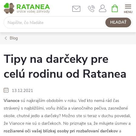
Prejsť
NÁKUPN
KOŠÍK
na
obsah
HĽADAŤ
Blog
Tipy na darčeky pre
celú rodinu od Ratanea
13.12.2021
Vianoce
sú najkrajším obdobím v roku. Veď kto nemá rád čas
strávený s najbližšími, voňu ihličia a vianočného pečiva, zasnežené
okolie, chutné jedlo a darčeky? Možno ste si teraz v duchu povedali,
že Vianoce nie sú o darčekoch. No priznajte sa, že milujete úsmev a
rozžiarené oči vašej blízkej osoby pri rozbaľovaní darčekov
a