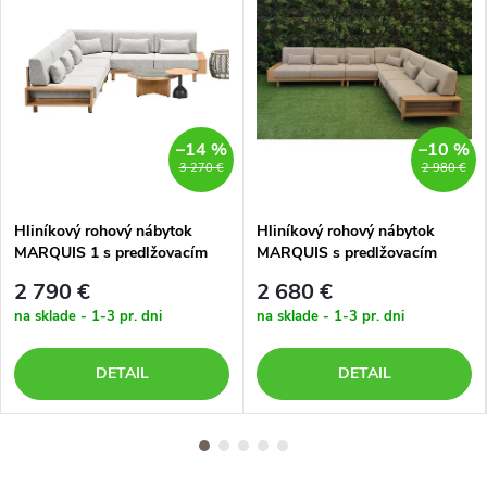
–14 %
–10 %
3 270 €
2 980 €
Hliníkový rohový nábytok
Hliníkový rohový nábytok
MARQUIS 1 s predlžovacím
MARQUIS s predlžovacím
modulom a stolíkmi
modulom - bez stola
2 790 €
2 680 €
na sklade - 1-3 pr. dni
na sklade - 1-3 pr. dni
DETAIL
DETAIL