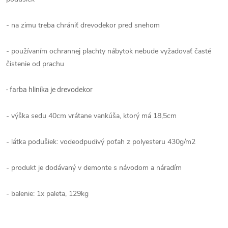
- na zimu treba chrániť drevodekor pred snehom
- používaním ochrannej plachty nábytok nebude vyžadovať časté
čistenie od prachu
- farba hliníka je drevodekor
- výška sedu 40cm vrátane vankúša, ktorý má 18,5cm
- látka podušiek: vodeodpudivý poťah z polyesteru 430g/m2
- produkt je dodávaný v demonte s návodom a náradím
- balenie: 1x paleta, 129kg