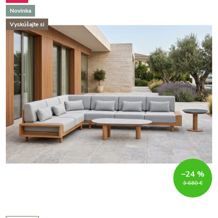
Novinka
Vyskúšajte si
–24 %
3 680 €