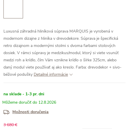
Luxusná záhradná hliníková súprava MARQUIS je vyrobená v
modernom dizajne z hliníka v drevodekore. Súprava je špecifická
retro dizajnom a modernými stolmi s dvoma farbami stolových
dosiek. V rámci súpravy je medzikus/modul, ktorý si viete vsunúť
medzi roh a krídlo, čím Vám vznikne krídlo o šírke 325cm, alebo
daný modul viete používať aj ako kreslo.
Farba: drevodekor + sivo-
béžové podušky
Detailné informácie
na sklade - 1-3 pr. dni
12.8.2026
Možnosti doručenia
3 680 €