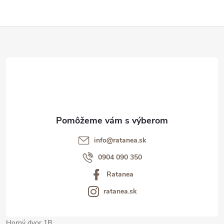
Z
á
p
ä
t
info@ratanea.sk
i
0904 090 350
Ratanea
e
ratanea.sk
Horný dvor 1B