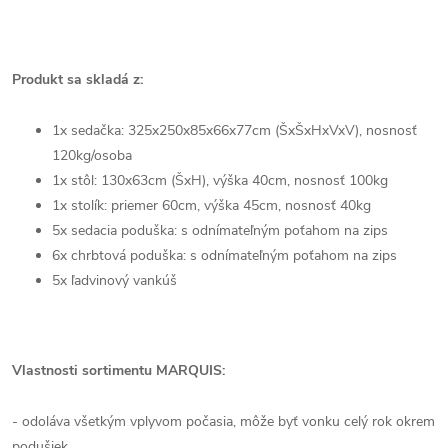
Produkt sa skladá z:
1x sedačka: 325x250
x85x66x77
cm (ŠxŠxHxVxV), nosnosť
120kg/osoba
1x stôl: 130x63cm (ŠxH), výška 40cm, nosnosť 100kg
1x stolík: priemer 60cm, výška 45cm, nosnosť 40kg
5x sedacia poduška: s odnímateľným poťahom na zips
6x chrbtová poduška: s odnímateľným poťahom na zips
5x ľadvinový vankúš
Vlastnosti sortimentu MARQUIS:
- odoláva všetkým vplyvom počasia, môže byť vonku celý rok okrem
podušiek