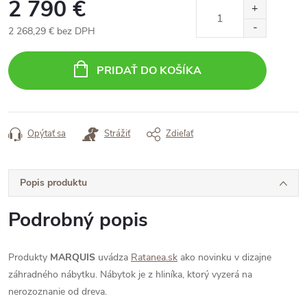
2 790 €
2 268,29 € bez DPH
Jednotková
cena:
PRIDAŤ DO KOŠÍKA
Opýtať sa
Strážiť
Zdieľať
Popis produktu
Podrobný popis
Produkty
MARQUIS
uvádza
Ratanea.sk
ako novinku v dizajne
záhradného nábytku. Nábytok je z hliníka, ktorý vyzerá na
nerozoznanie od dreva.