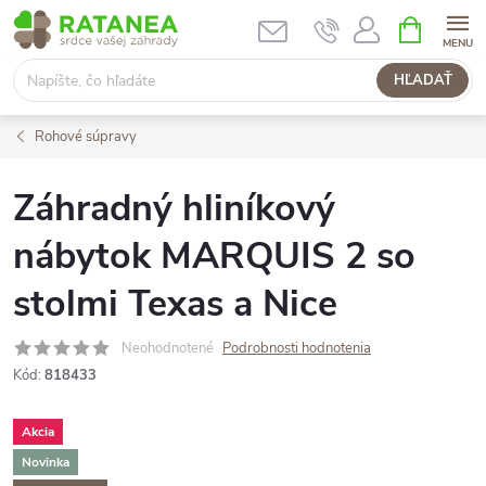
Prejsť
NÁKUPN
KOŠÍK
na
obsah
HĽADAŤ
Rohové súpravy
Záhradný hliníkový
nábytok MARQUIS 2 so
stolmi Texas a Nice
Neohodnotené
Podrobnosti hodnotenia
Kód:
818433
Akcia
Novinka