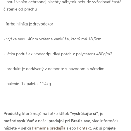
- používaním ochrannej plachty nábytok nebude vyžadovať časté
čistenie od prachu
- farba hliníka je drevodekor
- výška sedu 40cm vrátane vankúša, ktorý má 18,5cm
- látka podušiek: vodeodpudivý poťah z polyesteru 430g/m2
- produkt je dodávaný v demonte s návodom a náradím
- balenie: 1x paleta, 114kg
Produkty,
ktoré majú na fotke štítok "
vyskúšajte si
",
je
možné
vyskúšať
v
našej
predajni pri Bratislave
, viac informácií
nájdete v sekcií
kamenná predajňa
alebo
kontakt
. Ak si prajete