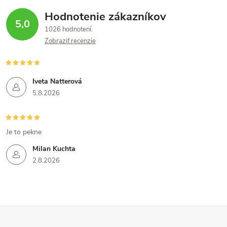
Hodnotenie zákazníkov
5,0
1026 hodnotení
Zobraziť recenzie
Iveta Natterová
5.8.2026
Je to pekne
Milan Kuchta
2.8.2026
Z