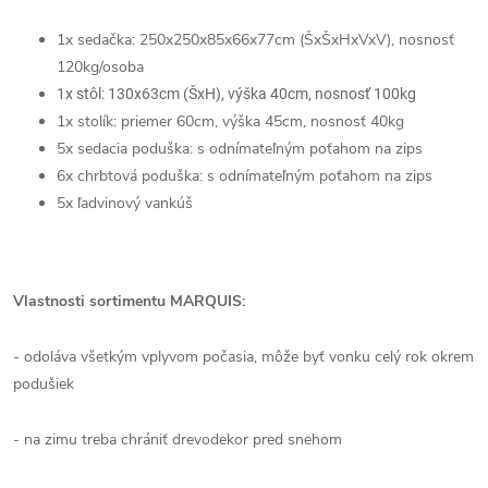
1x sedačka: 250x250
x85x66x77
cm (ŠxŠxHxVxV), nosnosť
120kg/osoba
1x stôl: 130x63cm (ŠxH), výška 40cm, nosnosť 100kg
1x stolík: priemer 60cm, výška 45cm, nosnosť 40kg
5x sedacia poduška: s odnímateľným poťahom na zips
6x chrbtová poduška: s odnímateľným poťahom na zips
5x ľadvinový vankúš
Vlastnosti sortimentu MARQUIS:
- odoláva všetkým vplyvom počasia, môže byť vonku celý rok okrem
podušiek
- na zimu treba chrániť drevodekor pred snehom