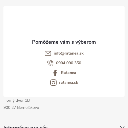
á
p
ä
t
info@ratanea.sk
i
0904 090 350
Ratanea
e
ratanea.sk
Horný dvor 1B
900 27 Bernolákovo
Informácie pre vás