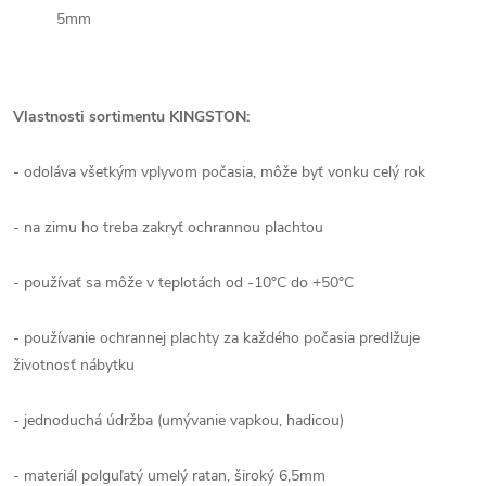
5mm
Vlastnosti sortimentu KINGSTON:
- odoláva všetkým vplyvom počasia, môže byť vonku celý rok
- na zimu ho treba zakryť ochrannou plachtou
- používať sa môže v teplotách od -10°C do +50°C
- používanie ochrannej plachty za každého počasia predlžuje
životnosť nábytku
- jednoduchá údržba (umývanie vapkou, hadicou)
- materiál polguľatý umelý ratan, široký 6,5mm