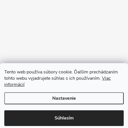
Tento web používa súbory cookie. Ďalším prechádzaním
tohto webu vyjadrujete súhlas s ich používaním.
Viac
informácií
Sledovať na Instagrame
Nastavenie
Copyright 2026
Ratanea.sk
. Všetky práva vyhradené.
Upraviť nastavenie
cookies
Súhlasím
Vytvoril Shoptet