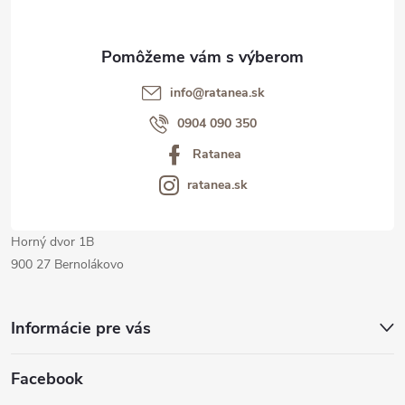
ä
t
info@ratanea.sk
i
0904 090 350
Ratanea
e
ratanea.sk
Horný dvor 1B
900 27 Bernolákovo
Informácie pre vás
Facebook