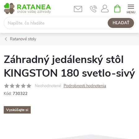
Prejsť
NÁKUPN
KOŠÍK
na
obsah
HĽADAŤ
Ratanové stoly
Záhradný jedálenský stôl
KINGSTON 180 svetlo-sivý
Neohodnotené
Podrobnosti hodnotenia
Kód:
730322
Vyskúšajte si