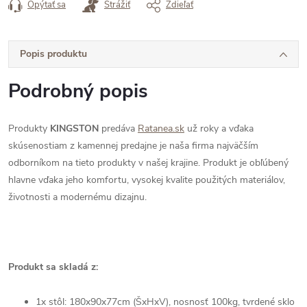
Opýtať sa
Strážiť
Zdieľať
Popis produktu
Podrobný popis
Produkty
KINGSTON
predáva
Ratanea.sk
už roky a vďaka
skúsenostiam z kamennej predajne je naša firma najväčším
odborníkom na tieto produkty v našej krajine. Produkt je obľúbený
hlavne vďaka jeho komfortu, vysokej kvalite použitých materiálov,
životnosti a modernému dizajnu.
Produkt sa skladá z:
1x stôl: 180x90x77cm (ŠxHxV), nosnosť 100kg, tvrdené sklo