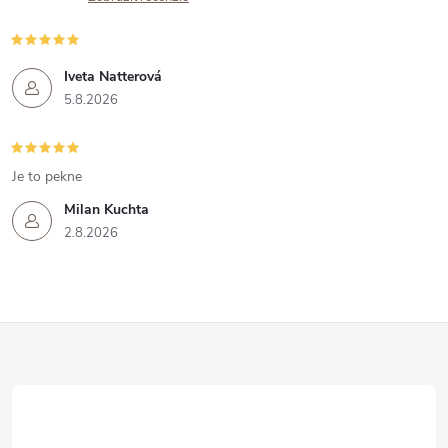
Iveta Natterová
5.8.2026
Je to pekne
Milan Kuchta
2.8.2026
Z
á
p