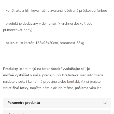
- konštrukcia hliníková, ručne zváraná, ošetrená práškovou farbou
- produkt je dodávaný v demonte, (k vrchnej doske treba
primontovať nohy)
-
balenie:
1x kartón 185x93x20cm, hmotnosť 38kg
Produkty,
ktoré majú na fotke štítok "
vyskúšajte si
",
je
možné
vyskúšať
v
našej
predajni pri Bratislave
, viac informácií
nájdete v sekcií
kamenná predajňa
alebo
kontakt
. Ak si prajete
vidieť
živé
fotky
, napíšte nám a ak ich máme,
pošleme
vám ich.
Parametre produktu