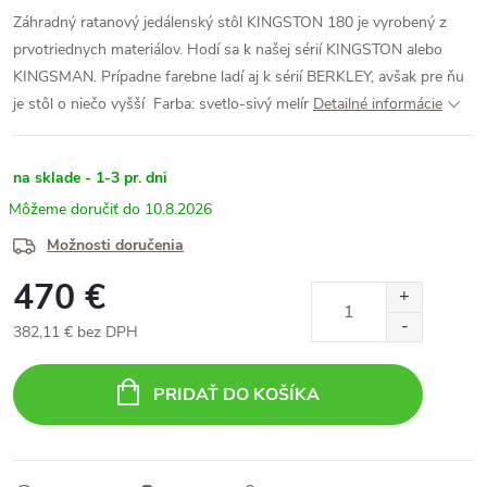
Záhradný ratanový jedálenský stôl KINGSTON 180 je vyrobený z
prvotriednych materiálov. Hodí sa k našej sérií KINGSTON alebo
KINGSMAN. Prípadne farebne ladí aj k sérií BERKLEY, avšak pre ňu
je stôl o niečo vyšší
Farba: svetlo-sivý melír
Detailné informácie
na sklade - 1-3 pr. dni
10.8.2026
Možnosti doručenia
470 €
382,11 € bez DPH
Jednotková
cena:
PRIDAŤ DO KOŠÍKA