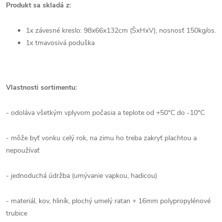
Produkt sa skladá z:
1x závesné kreslo: 98x66x132cm (ŠxHxV), nosnosť 150kg/os.
1x tmavosivá poduška
Vlastnosti sortimentu:
- odoláva všetkým vplyvom počasia a teplote od +50°C do -10°C
- môže byť vonku celý rok, na zimu ho treba zakryť plachtou a
nepoužívať
- jednoduchá údržba (umývanie vapkou, hadicou)
- materiál, kov, hliník, plochý umelý ratan + 16mm polypropylénové
trubice