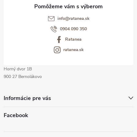
ä
t
info@ratanea.sk
i
0904 090 350
Ratanea
e
ratanea.sk
Horný dvor 1B
900 27 Bernolákovo
Informácie pre vás
Facebook