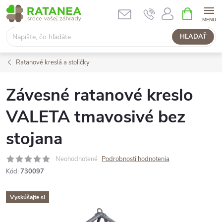
Prejsť
NÁKUPN
KOŠÍK
na
obsah
HĽADAŤ
Ratanové kreslá a stoličky
Závesné ratanové kreslo
VALETA tmavosivé bez
stojana
Neohodnotené
Podrobnosti hodnotenia
Kód:
730097
Vyskúšajte si