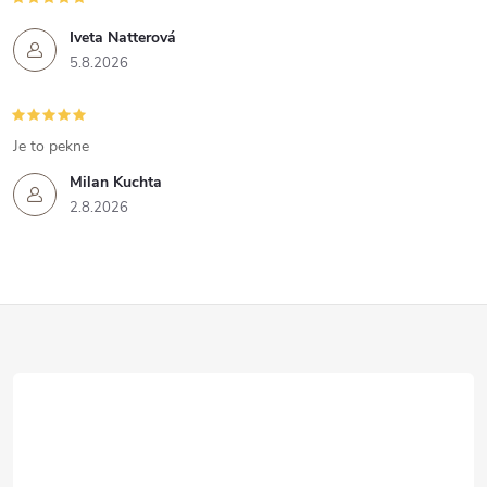
Iveta Natterová
5.8.2026
Je to pekne
Milan Kuchta
2.8.2026
Z
á
p