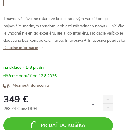
Tmavosivé závesné ratanové kreslo so sivým vankúšom je
najnovším módnym trendom v oblasti záhradného nábytku. Vajíčko
je vhodné nielen do exteriéru, ale aj do interiéru. Hojdacie vajíčko je
dodávané bez konštrukcie.
Farba: tmavosivá + tmavosivá pouduška
Detailné informácie
na sklade - 1-3 pr. dni
12.8.2026
Možnosti doručenia
349 €
283,74 € bez DPH
Jednotková
cena:
PRIDAŤ DO KOŠÍKA