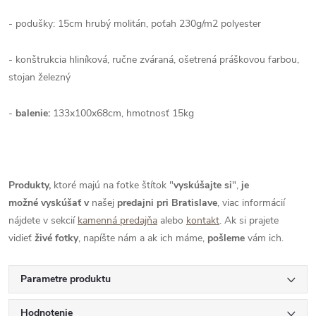
- podušky: 15cm hrubý molitán, poťah 230g/m2 polyester
- konštrukcia hliníková, ručne zváraná, ošetrená práškovou farbou,
stojan železný
-
balenie:
133x100x68cm, hmotnosť 15kg
Produkty,
ktoré majú na fotke štítok "
vyskúšajte si
",
je
možné
vyskúšať
v
našej
predajni pri Bratislave
, viac informácií
nájdete v sekcií
kamenná predajňa
alebo
kontakt
. Ak si prajete
vidieť
živé
fotky
, napíšte nám a ak ich máme,
pošleme
vám ich.
Parametre produktu
Hodnotenie