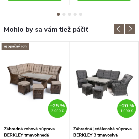
aj opačný roh
–25 %
–20 %
2 090 €
1 990 €
Záhradná rohová súprava
Záhradná jedálenská súprava
BERKLEY tmavohnedá
BERKLEY 3 tmavosivá