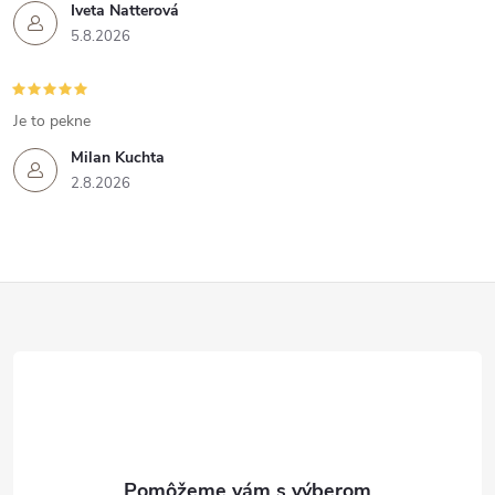
Iveta Natterová
5.8.2026
Je to pekne
Milan Kuchta
2.8.2026
Z
á
p
ä