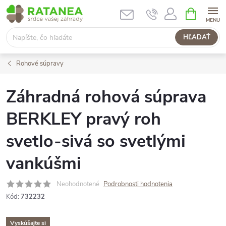
Prejsť
NÁKUPN
KOŠÍK
na
obsah
HĽADAŤ
Rohové súpravy
Záhradná rohová súprava
BERKLEY pravý roh
svetlo-sivá so svetlými
vankúšmi
Neohodnotené
Podrobnosti hodnotenia
Kód:
732232
Vyskúšajte si