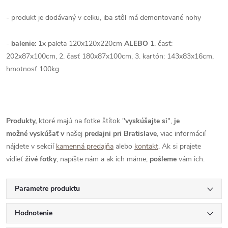
- produkt je dodávaný v celku, iba stôl má demontované nohy
-
balenie:
1x paleta 120x120x220cm
ALEBO
1.
časť:
202x87x100cm, 2. časť 180x87x100cm, 3. kartón: 143x83x16cm,
hmotnosť 100kg
Produkty,
ktoré majú na fotke štítok "
vyskúšajte si
",
je
možné
vyskúšať
v
našej
predajni pri Bratislave
, viac informácií
nájdete v sekcií
kamenná predajňa
alebo
kontakt
. Ak si prajete
vidieť
živé
fotky
, napíšte nám a ak ich máme,
pošleme
vám ich.
Parametre produktu
Hodnotenie