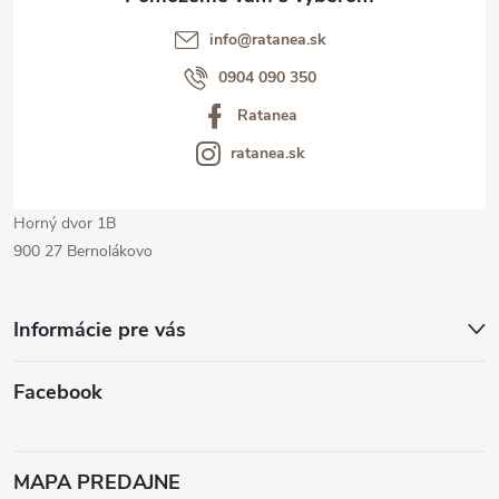
t
info@ratanea.sk
i
0904 090 350
Ratanea
e
ratanea.sk
Horný dvor 1B
900 27 Bernolákovo
Informácie pre vás
Facebook
MAPA PREDAJNE