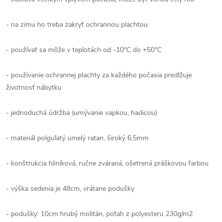
- na zimu ho treba zakryť ochrannou plachtou
- používať sa môže v teplotách od -10°C do +50°C
- používanie ochrannej plachty za každého počasia predlžuje
životnosť nábytku
- jednoduchá údržba (umývanie vapkou, hadicou)
- materiál polguľatý umelý ratan, široký 6,5mm
- konštrukcia hliníková, ručne zváraná, ošetrená práškovou farbou
- výška sedenia je 48cm, vrátane podušky
- podušky: 10cm hrubý molitán, poťah z polyesteru 230g/m2