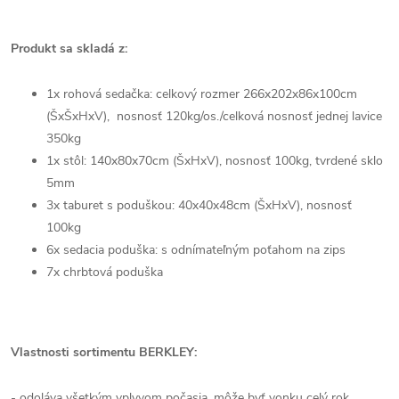
Produkt sa skladá z:
1x rohová sedačka: celkový rozmer 266x202x86x100cm
(ŠxŠxHxV), nosnosť 120kg/os./celková nosnosť jednej lavice
350kg
1x stôl: 140x80x70cm (ŠxHxV), nosnosť 100kg, tvrdené sklo
5mm
3x taburet s poduškou: 40x40x48cm (ŠxHxV), nosnosť
100kg
6x sedacia poduška: s odnímateľným poťahom na zips
7x chrbtová poduška
Vlastnosti sortimentu BERKLEY:
- odoláva všetkým vplyvom počasia, môže byť vonku celý rok