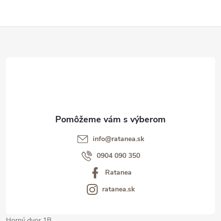
Z
á
p
ä
t
info@ratanea.sk
i
0904 090 350
Ratanea
e
ratanea.sk
Horný dvor 1B