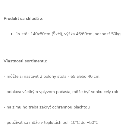
Produkt sa skladá z:
1x stôl: 140x80cm (ŠxH), výška 46/69cm, nosnosť 50kg
Vlastnosti sortimentu:
- môžte si nastaviť 2 polohy stola - 69 alebo 46 cm.
- odoláva všetkým vplyvom počasia, môže byť vonku celý rok
- na zimu ho treba zakryť ochrannou plachtou
- používať sa môže v teplotách od -10°C do +50°C