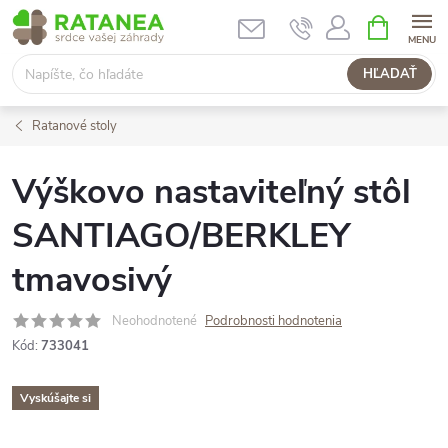
Prejsť
NÁKUPN
KOŠÍK
na
obsah
HĽADAŤ
Ratanové stoly
Výškovo nastaviteľný stôl
SANTIAGO/BERKLEY
tmavosivý
Neohodnotené
Podrobnosti hodnotenia
Kód:
733041
Vyskúšajte si