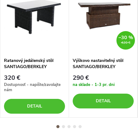
–30 %
420 €
Ratanový jedálenský stôl
Výškovo nastaviteľný stôl
SANTIAGO/BERKLEY
SANTIAGO/BERKLEY
tmavosivý
tmavohnedý
320 €
290 €
Dostupnosť - napíšte/zavolajte
na sklade - 1-3 pr. dni
nám
DETAIL
DETAIL