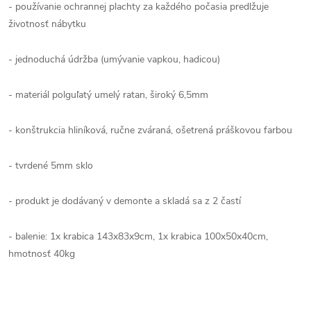
- používanie ochrannej plachty za každého počasia predlžuje
životnosť nábytku
- jednoduchá údržba (umývanie vapkou, hadicou)
- materiál polguľatý umelý ratan, široký 6,5mm
- konštrukcia hliníková, ručne zváraná, ošetrená práškovou farbou
- tvrdené 5mm sklo
- produkt je dodávaný v demonte a skladá sa z 2 častí
- balenie: 1x krabica 143x83x9cm, 1x krabica 100x50x40cm,
hmotnosť 40kg