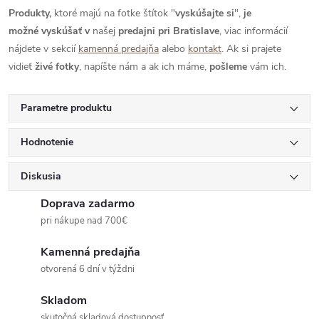
Produkty,
ktoré majú na fotke štítok "
vyskúšajte si
",
je
možné
vyskúšať
v
našej
predajni pri Bratislave
, viac informácií
nájdete v sekcií
kamenná predajňa
alebo
kontakt
. Ak si prajete
vidieť
živé
fotky
, napíšte nám a ak ich máme,
pošleme
vám ich.
Parametre produktu
Hodnotenie
Diskusia
Doprava zadarmo
pri nákupe nad 700€
Kamenná predajňa
otvorená 6 dní v týždni
Skladom
skutočná skladová dostupnosť