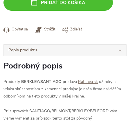
PRIDAŤ DO KOŠÍKA
Opýtať sa
Strážiť
Zdieľať
Popis produktu
Podrobný popis
Produkty
BERKLEY/SANTIAGO
predáva
Ratanea.sk
už roky a
vďaka skúsenostiam z kamennej predajne je naša firma najväčším
odborníkom na tieto produkty v našej krajine.
Pri súpravách SANTIAGO/BELMONT/BERKLEY/BELFORD vám
vieme vymeniť za príplatok tento stôl za pôvodný