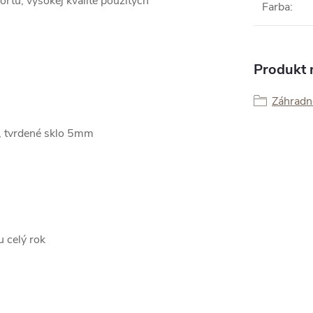
ortu, vysokej kvalite použitých
Farba
:
Produkt n
Záhradné
, tvrdené sklo 5mm
 celý rok