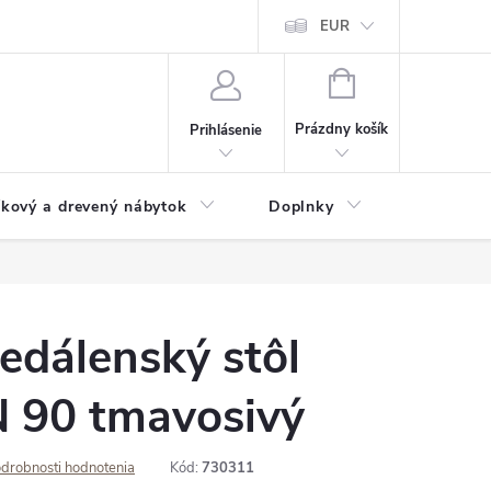
ochrany osobných údajov
Doprava a platba
EUR
Veľkoobchod - import
NÁKUPNÝ
KOŠÍK
Prázdny košík
Prihlásenie
íkový a drevený nábytok
Doplnky
Pergoly
edálenský stôl
 90 tmavosivý
drobnosti hodnotenia
Kód:
730311