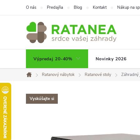
Prejsť
O nás
Predajňa
Blog
Kontakt
Nákup na sp
na
obsah
Výpredaj 20-40%
Novinky 2026
Ratanový nábytok
Ratanové stoly
Záhradný 
Domov
Vyskúšajte si