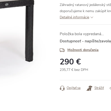
Záhradný ratanový jedálenský st
doporučujeme k nemu zakúpiť 
Detailné informácie
Položka bola vypredaná…
Dostupnosť - napíšte/zavol
Možnosti doručenia
290 €
235,77 € bez DPH
Jednotková
cena:
Opýtať sa
Strážiť