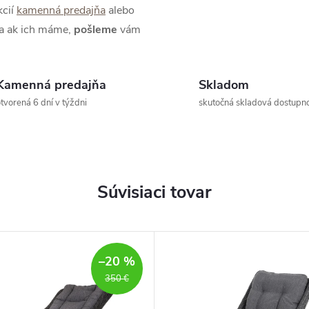
kcií
kamenná predajňa
alebo
 a ak ich máme,
pošleme
vám
Kamenná predajňa
Skladom
tvorená 6 dní v týždni
skutočná skladová dostupn
Súvisiaci tovar
–20 %
350 €