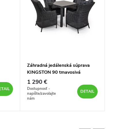
Záhradná jedálenská súprava
Záhradn
KINGSTON 90 tmavosivá
SANTIA
1 290 €
53 €
Dostupnosť -
na sklade 
ETAIL
DETAIL
napíšte/zavolajte
dni
nám