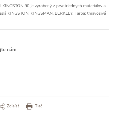
ôl KINGSTON 90 je vyrobený z prvotriednych materiálov a
kreslá KINGSTON, KINGSMAN, BERKLEY.
Farba: tmavosivá
ajte nám
Zdieľať
Tlač