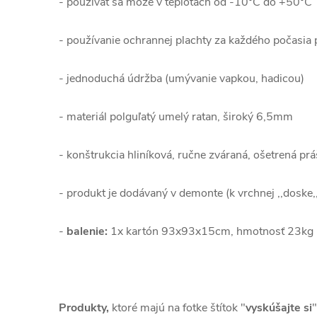
- používať sa môže v teplotách od -10°C do +50°C
- používanie ochrannej plachty za každého počasia 
- jednoduchá údržba (umývanie vapkou, hadicou)
- materiál polguľatý umelý ratan, široký 6,5mm
- konštrukcia hliníková, ručne zváraná, ošetrená pr
- produkt je dodávaný v demonte (k vrchnej ,,doske,
-
balenie:
1x kartón 93x93x15cm, hmotnosť 23kg
Produkty,
ktoré majú na fotke štítok "
vyskúšajte si
"