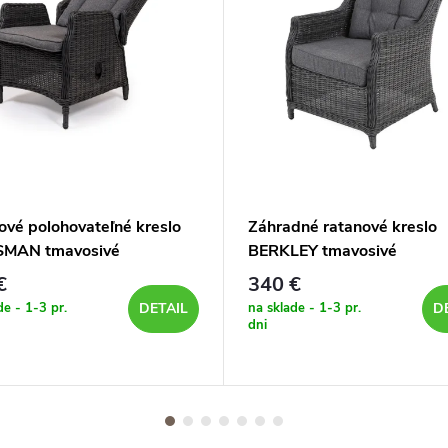
ové polohovateľné kreslo
Záhradné ratanové kreslo
SMAN tmavosivé
BERKLEY tmavosivé
€
340 €
de - 1-3 pr.
na sklade - 1-3 pr.
DETAIL
D
dni