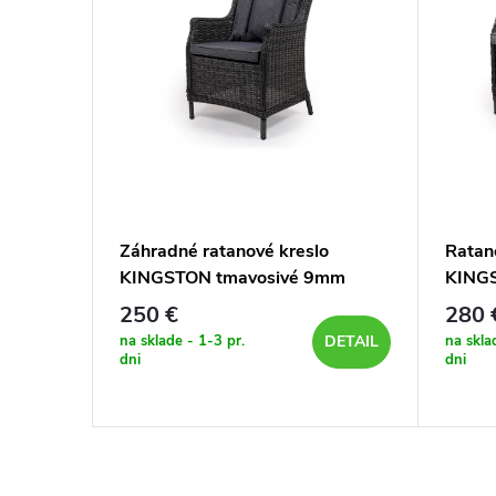
ka
Záhradné ratanové kreslo
Ratan
KINGSTON tmavosivé 9mm
KING
250 €
280 
na sklade - 1-3 pr.
na skla
DETAIL
DETAIL
dni
dni