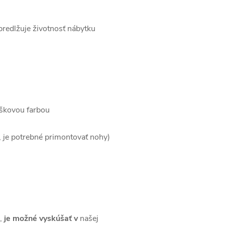
predlžuje životnosť nábytku
áškovou farbou
, je potrebné primontovať nohy)
,
je možné
vyskúšať
v
našej