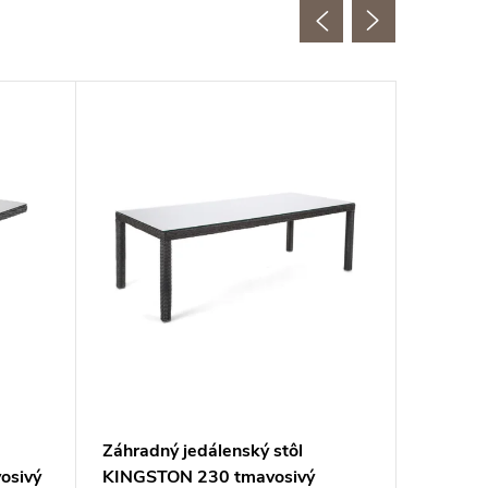
Záhradný jedálenský stôl
Ratanov
osivý
KINGSTON 230 tmavosivý
poličko