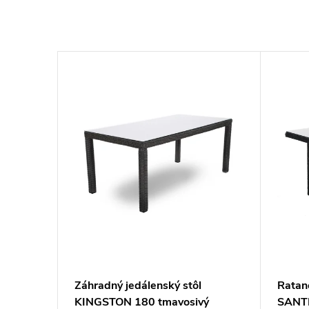
Záhradný jedálenský stôl
Ratano
edý
KINGSTON 180 tmavosivý
SANTI