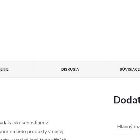
ENIE
DISKUSIA
SÚVISIAC
Dodat
 vďaka skúsenostiam z
Hlavný ma
om na tieto produkty v našej