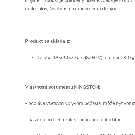
krajine. Produkt je obľúbený hlavne vďaka jeho komf
materiálov, životnosti a modernému dizajnu.
Produkt sa skladá z:
1x stôl: 90x90x77cm (ŠxHxV), nosnosť 80kg
Vlastnosti sortimentu KINGSTON:
- odoláva všetkým vplyvom počasia, môže byť vonku
- na zimu ho treba zakryť ochrannou plachtou