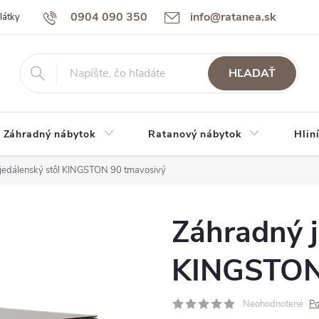
0904 090 350
info@ratanea.sk
látky
Reklamácie a záruka
Obchodné podmienky
Podmienky 
HĽADAŤ
Záhradný nábytok
Ratanový nábytok
Hlin
jedálenský stôl KINGSTON 90 tmavosivý
Záhradný j
KINGSTON
Neohodnotené
Po