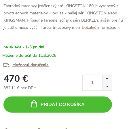
Záhradný ratanový jedálenský stôl KINGSTON 180 je vyrobený z
prvotriednych materiálov. Hodí sa k našej sérií KINGSTON alebo
KINGSMAN. Prípadne farebne ladí aj k sérií BERKLEY, avšak pre ňu
je stôl o niečo vyšší
Farba: tmavosivý melír
Detailné informácie
na sklade - 1-3 pr. dni
11.8.2026
Možnosti doručenia
470 €
382,11 € bez DPH
Jednotková
cena:
PRIDAŤ DO KOŠÍKA