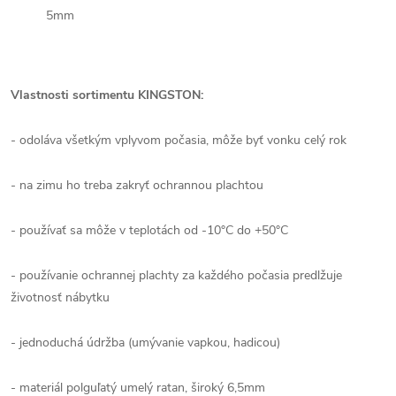
5mm
Vlastnosti sortimentu KINGSTON:
- odoláva všetkým vplyvom počasia, môže byť vonku celý rok
- na zimu ho treba zakryť ochrannou plachtou
- používať sa môže v teplotách od -10°C do +50°C
- používanie ochrannej plachty za každého počasia predlžuje
životnosť nábytku
- jednoduchá údržba (umývanie vapkou, hadicou)
- materiál polguľatý umelý ratan, široký 6,5mm