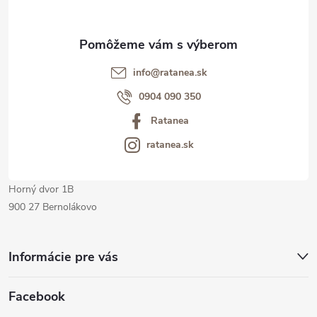
ä
t
info@ratanea.sk
i
0904 090 350
Ratanea
e
ratanea.sk
Horný dvor 1B
900 27 Bernolákovo
Informácie pre vás
Facebook