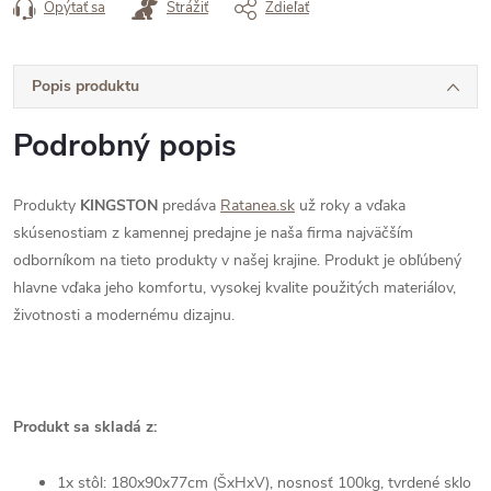
Opýtať sa
Strážiť
Zdieľať
Popis produktu
Podrobný popis
Produkty
KINGSTON
predáva
Ratanea.sk
už roky a vďaka
skúsenostiam z kamennej predajne je naša firma najväčším
odborníkom na tieto produkty v našej krajine. Produkt je obľúbený
hlavne vďaka jeho komfortu, vysokej kvalite použitých materiálov,
životnosti a modernému dizajnu.
Produkt sa skladá z:
1x stôl: 180x90x77cm (ŠxHxV), nosnosť 100kg, tvrdené sklo