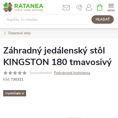
Prejsť
NÁKUPN
KOŠÍK
na
obsah
HĽADAŤ
Ratanové stoly
Záhradný jedálenský stôl
KINGSTON 180 tmavosivý
Neohodnotené
Podrobnosti hodnotenia
Kód:
730321
Vyskúšajte si