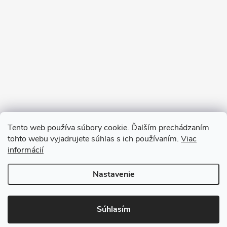
Tento web používa súbory cookie. Ďalším prechádzaním
tohto webu vyjadrujete súhlas s ich používaním.
Viac
informácií
Sledovať na Instagrame
Nastavenie
Copyright 2026
Ratanea.sk
. Všetky práva vyhradené.
Upraviť nastavenie
cookies
Súhlasím
Vytvoril Shoptet