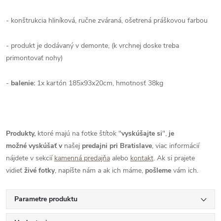
- konštrukcia hliníková, ručne zváraná, ošetrená práškovou farbou
- produkt je dodávaný v demonte, (k vrchnej doske treba
primontovať nohy)
-
balenie:
1x kartón 185x93x20cm, hmotnosť 38kg
Produkty,
ktoré majú na fotke štítok "
vyskúšajte si
",
je
možné
vyskúšať
v
našej
predajni pri Bratislave
, viac informácií
nájdete v sekcií
kamenná predajňa
alebo
kontakt
. Ak si prajete
vidieť
živé
fotky
, napíšte nám a ak ich máme,
pošleme
vám ich.
Parametre produktu