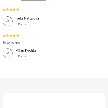
Iveta Natterová
5.8.2026
Je to pekne
Milan Kuchta
2.8.2026
Z
á
p